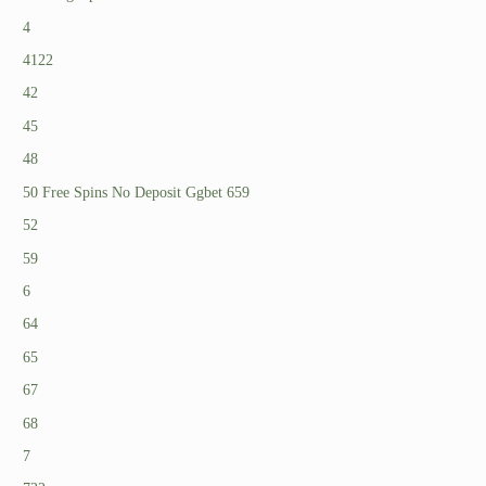
4
4122
42
45
48
50 Free Spins No Deposit Ggbet 659
52
59
6
64
65
67
68
7