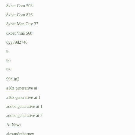
8xbet Com 503
8xbet Com 826
8xbet Man City 37
8xbet Vina 568
8yy79d2746
9
90
95
99h.in2
a16z generative ai
a16z generative ai 1
adobe generative ai 1
adobe generative ai 2
Ai News
alexandraharney