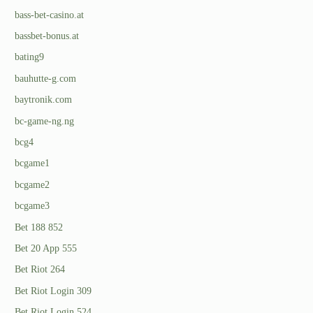
bass-bet-casino.at
bassbet-bonus.at
bating9
bauhutte-g.com
baytronik.com
bc-game-ng.ng
bcg4
bcgame1
bcgame2
bcgame3
Bet 188 852
Bet 20 App 555
Bet Riot 264
Bet Riot Login 309
Bet Riot Login 524