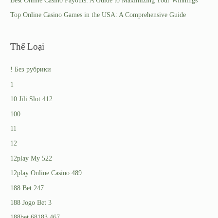
Best Online Casino Payouts: A Guide to Maximizing Your Winnings
Top Online Casino Games in the USA: A Comprehensive Guide
Thể Loại
! Без рубрики
1
10 Jili Slot 412
100
11
12
12play My 522
12play Online Casino 489
188 Bet 247
188 Jogo Bet 3
188bet 68183 467