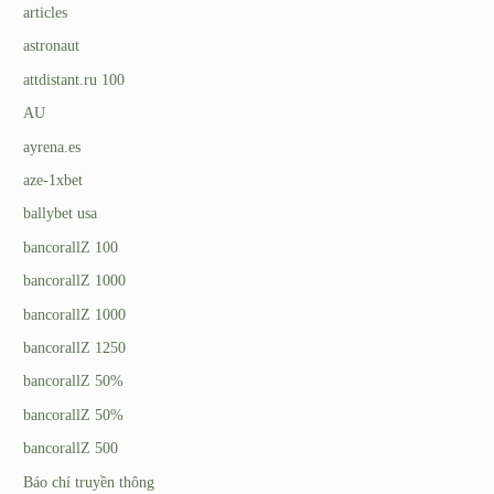
articles
astronaut
attdistant.ru 100
AU
ayrena.es
aze-1xbet
ballybet usa
bancorallZ 100
bancorallZ 1000
bancorallZ 1000
bancorallZ 1250
bancorallZ 50%
bancorallZ 50%
bancorallZ 500
Báo chí truyền thông