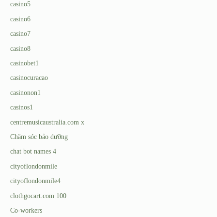
casino5
casino6
casino7
casino8
casinobet1
casinocuracao
casinonon1
casinos1
centremusicaustralia.com x
Chăm sóc bảo dưỡng
chat bot names 4
cityoflondonmile
cityoflondonmile4
clothgocart.com 100
Co-workers