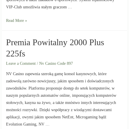
VIP-Club umożliwia stałym graczom …
Read More »
Premia Powitalny 2000 Plus
225fs
Leave a Comment
/
Nv Casino Code 897
NV Casino zapewnia szeroką gamę konsol kasynowych, które
zadowolą zarówno nowicjuszy, jakim sposobem i doświadczonych
zawodników. Platforma proponuje dostęp do setek komputerów, w
naszym popularnych automatów online, imponujących komputerów
stołowych, kasyna na żywo, a także mnóstwo innych interesujących
możności rozrywki. Dzięki współpracy z wiodącymi dostawcami
aplikacji, owymi jakim sposobem NetEnt, Microgaming bądź
Evolution Gaming, NV …