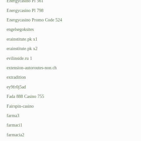
Energycasino Pl 561
Energycasino Pl 798
Energycasino Promo Code 524
engelsegoksites
erainstitute.pk x1
erainstitute.pk x2
evilinside.ru 1
extension-autoroutes-non.ch
extradition
ey9fr0j5ad
Fada 888 Casino 755
Fairspin-casino
farma3
farmaci1
farmacia2