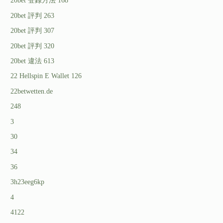
20bet 登録方法 168
20bet 評判 263
20bet 評判 307
20bet 評判 320
20bet 違法 613
22 Hellspin E Wallet 126
22betwetten.de
248
3
30
34
36
3h23eeg6kp
4
4122