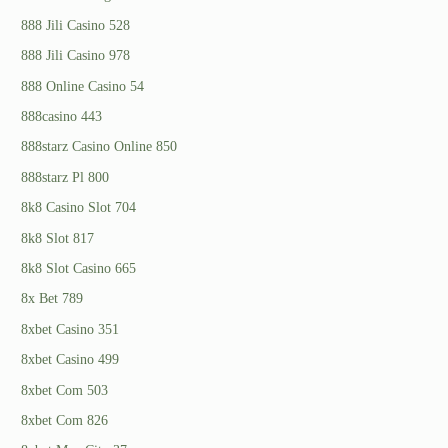
888 Jili Casino 528
888 Jili Casino 978
888 Online Casino 54
888casino 443
888starz Casino Online 850
888starz Pl 800
8k8 Casino Slot 704
8k8 Slot 817
8k8 Slot Casino 665
8x Bet 789
8xbet Casino 351
8xbet Casino 499
8xbet Com 503
8xbet Com 826