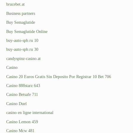
brucebet.at
Business partners
Buy Semaglutide
Buy Semaglutide Online
buy-auto-spb.ru 10
buy-auto-spb.ru 30
candyspinz-casino.at
Casino
Casino 20 Euros Gratis Sin Deposito Por Registrar 10 Bet 706
Casino 888starz 643
Casino Betsafe 711
Casino Duel
casino en ligne international
Casino Lemon 459
Casino Mcw 481