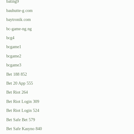
bating9
bauhutte-g.com
baytronik.com
bc-game-ng.ng
bcg4
bcgame1
bcgame2
bcgame3
Bet 188 852
Bet 20 App 555
Bet Riot 264
Bet Riot Login 309
Bet Riot Login 524
Bet Safe Bet 579
Bet Safe Kasyno 840