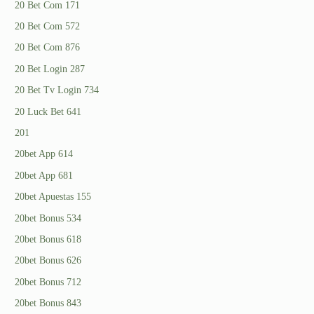
20 Bet Com 171
20 Bet Com 572
20 Bet Com 876
20 Bet Login 287
20 Bet Tv Login 734
20 Luck Bet 641
201
20bet App 614
20bet App 681
20bet Apuestas 155
20bet Bonus 534
20bet Bonus 618
20bet Bonus 626
20bet Bonus 712
20bet Bonus 843