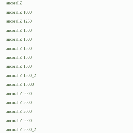
ancorallZ
ancorallZ 1000
ancorallZ 1250
ancorallZ 1300
ancorallZ 1500
ancorallZ 1500
ancorallZ 1500
ancorallZ 1500
ancorallZ 1500_2
ancorallZ 15000
ancorallZ 2000
ancorallZ 2000
ancorallZ 2000
ancorallZ 2000
ancorallZ 2000_2