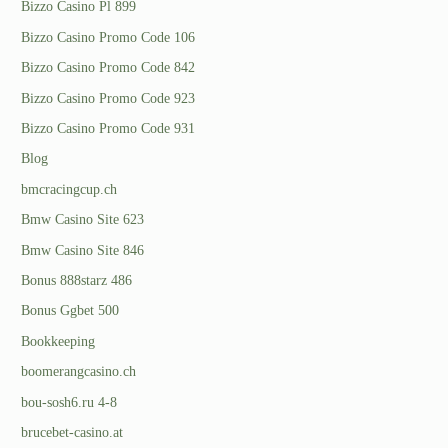
Bizzo Casino Pl 899
Bizzo Casino Promo Code 106
Bizzo Casino Promo Code 842
Bizzo Casino Promo Code 923
Bizzo Casino Promo Code 931
Blog
bmcracingcup.ch
Bmw Casino Site 623
Bmw Casino Site 846
Bonus 888starz 486
Bonus Ggbet 500
Bookkeeping
boomerangcasino.ch
bou-sosh6.ru 4-8
brucebet-casino.at