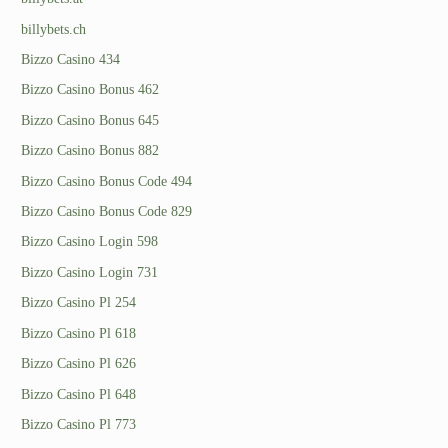
billybets.ch
Bizzo Casino 434
Bizzo Casino Bonus 462
Bizzo Casino Bonus 645
Bizzo Casino Bonus 882
Bizzo Casino Bonus Code 494
Bizzo Casino Bonus Code 829
Bizzo Casino Login 598
Bizzo Casino Login 731
Bizzo Casino Pl 254
Bizzo Casino Pl 618
Bizzo Casino Pl 626
Bizzo Casino Pl 648
Bizzo Casino Pl 773