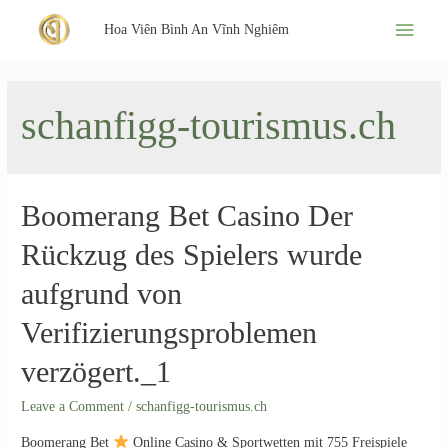
Hoa Viên Bình An Vĩnh Nghiêm
schanfigg-tourismus.ch
Boomerang Bet Casino Der
Rückzug des Spielers wurde
aufgrund von
Verifizierungsproblemen
verzögert._1
Leave a Comment
/
schanfigg-tourismus.ch
Boomerang Bet
Online Casino & Sportwetten mit 755 Freispiele