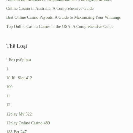
Online Casino in Australia: A Comprehensive Guide
Best Online Casino Payouts: A Guide to Maximizing Your Winnings
Top Online Casino Games in the USA: A Comprehensive Guide
Thể Loại
! Без рубрики
1
10 Jili Slot 412
100
11
12
12play My 522
12play Online Casino 489
188 Bet 247