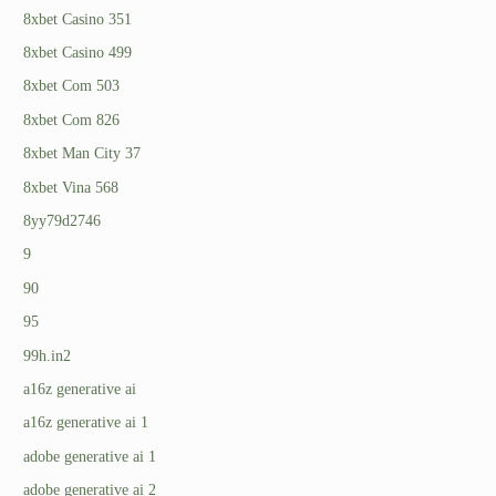
8xbet Casino 351
8xbet Casino 499
8xbet Com 503
8xbet Com 826
8xbet Man City 37
8xbet Vina 568
8yy79d2746
9
90
95
99h.in2
a16z generative ai
a16z generative ai 1
adobe generative ai 1
adobe generative ai 2