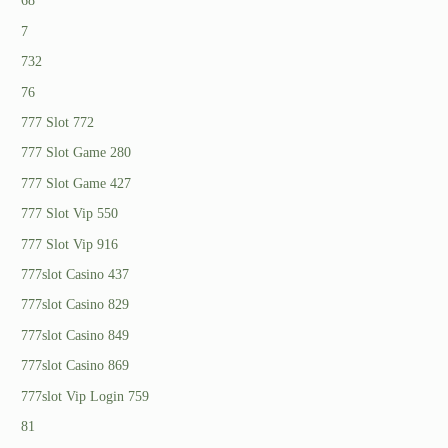
68
7
732
76
777 Slot 772
777 Slot Game 280
777 Slot Game 427
777 Slot Vip 550
777 Slot Vip 916
777slot Casino 437
777slot Casino 829
777slot Casino 849
777slot Casino 869
777slot Vip Login 759
81