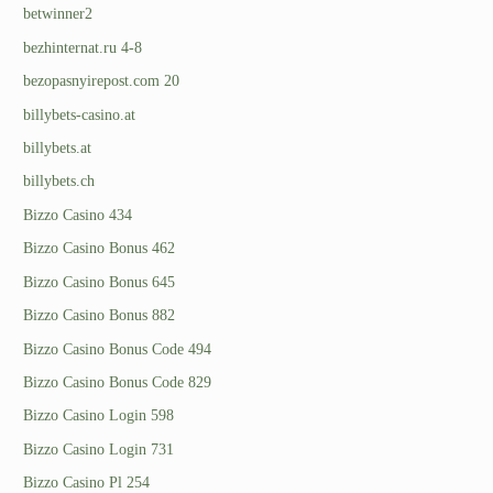
betwinner2
bezhinternat.ru 4-8
bezopasnyirepost.com 20
billybets-casino.at
billybets.at
billybets.ch
Bizzo Casino 434
Bizzo Casino Bonus 462
Bizzo Casino Bonus 645
Bizzo Casino Bonus 882
Bizzo Casino Bonus Code 494
Bizzo Casino Bonus Code 829
Bizzo Casino Login 598
Bizzo Casino Login 731
Bizzo Casino Pl 254