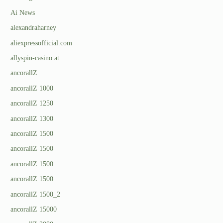
Ai News
alexandraharney
aliexpressofficial.com
allyspin-casino.at
ancorallZ
ancorallZ 1000
ancorallZ 1250
ancorallZ 1300
ancorallZ 1500
ancorallZ 1500
ancorallZ 1500
ancorallZ 1500
ancorallZ 1500_2
ancorallZ 15000