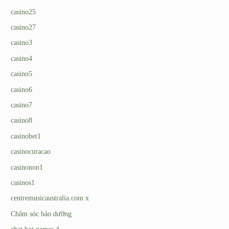
casino25
casino27
casino3
casino4
casino5
casino6
casino7
casino8
casinobet1
casinocuracao
casinonon1
casinos1
centremusicaustralia.com x
Chăm sóc bảo dưỡng