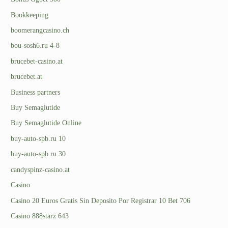
Bookkeeping
boomerangcasino.ch
bou-sosh6.ru 4-8
brucebet-casino.at
brucebet.at
Business partners
Buy Semaglutide
Buy Semaglutide Online
buy-auto-spb.ru 10
buy-auto-spb.ru 30
candyspinz-casino.at
Casino
Casino 20 Euros Gratis Sin Deposito Por Registrar 10 Bet 706
Casino 888starz 643