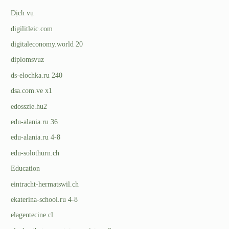
Dịch vụ
digilitleic.com
digitaleconomy.world 20
diplomsvuz
ds-elochka.ru 240
dsa.com.ve x1
edosszie.hu2
edu-alania.ru 36
edu-alania.ru 4-8
edu-solothurn.ch
Education
eintracht-hermatswil.ch
ekaterina-school.ru 4-8
elagentecine.cl