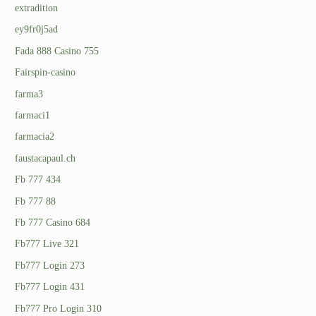
extradition
ey9fr0j5ad
Fada 888 Casino 755
Fairspin-casino
farma3
farmaci1
farmacia2
faustacapaul.ch
Fb 777 434
Fb 777 88
Fb 777 Casino 684
Fb777 Live 321
Fb777 Login 273
Fb777 Login 431
Fb777 Pro Login 310