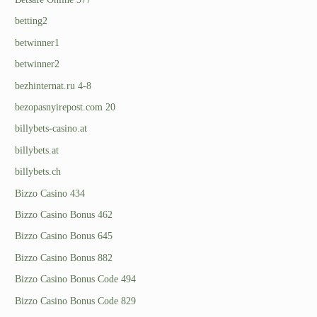
betting2
betwinner1
betwinner2
bezhinternat.ru 4-8
bezopasnyirepost.com 20
billybets-casino.at
billybets.at
billybets.ch
Bizzo Casino 434
Bizzo Casino Bonus 462
Bizzo Casino Bonus 645
Bizzo Casino Bonus 882
Bizzo Casino Bonus Code 494
Bizzo Casino Bonus Code 829