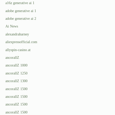
a16z generative ai 1
adobe generative ai 1
adobe generative ai 2
Ai News
alexandraharney
aliexpressofficial.com
allyspin-casino.at
ancorallZ
ancorallZ 1000
ancorallZ 1250
ancorallZ 1300
ancorallZ 1500
ancorallZ 1500
ancorallZ 1500
ancorallZ 1500