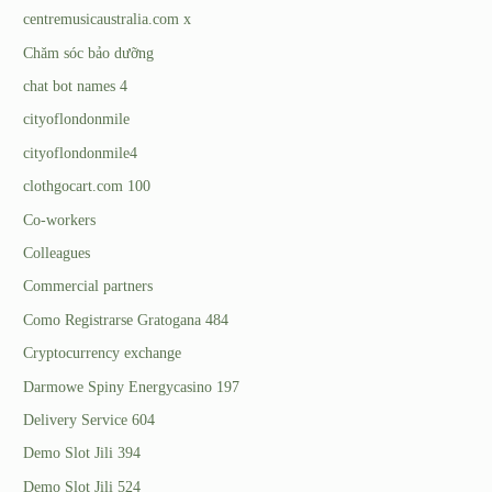
centremusicaustralia.com x
Chăm sóc bảo dưỡng
chat bot names 4
cityoflondonmile
cityoflondonmile4
clothgocart.com 100
Co-workers
Colleagues
Commercial partners
Como Registrarse Gratogana 484
Cryptocurrency exchange
Darmowe Spiny Energycasino 197
Delivery Service 604
Demo Slot Jili 394
Demo Slot Jili 524