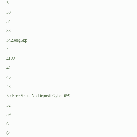
3
30
34
36
3h23eeg6kp
4
4122
42
45
48
50 Free Spins No Deposit Ggbet 659
52
59
6
64