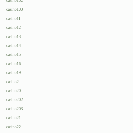
casino102
casino103
casino11
casino12
casino13
casino14
casino15
casino16
casino19
casino2
casino20
casino202
casino203
casino21
casino22