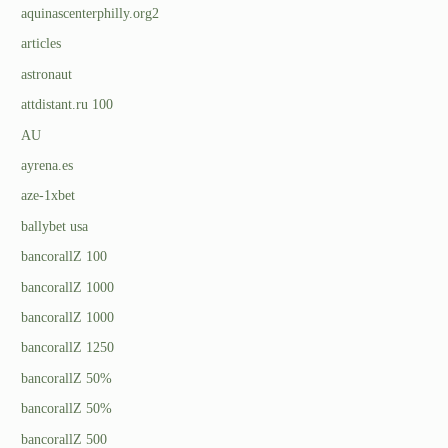
aquinascenterphilly.org2
articles
astronaut
attdistant.ru 100
AU
ayrena.es
aze-1xbet
ballybet usa
bancorallZ 100
bancorallZ 1000
bancorallZ 1000
bancorallZ 1250
bancorallZ 50%
bancorallZ 50%
bancorallZ 500