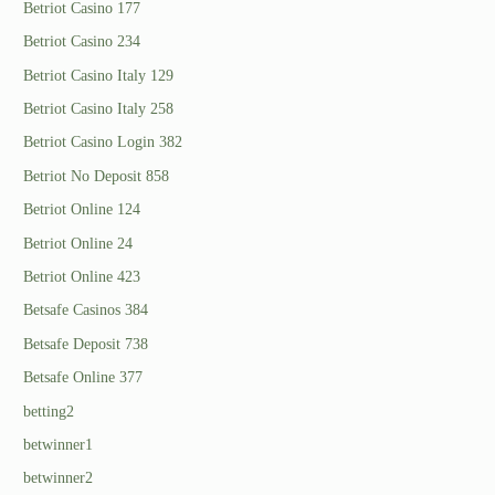
Betriot Casino 177
Betriot Casino 234
Betriot Casino Italy 129
Betriot Casino Italy 258
Betriot Casino Login 382
Betriot No Deposit 858
Betriot Online 124
Betriot Online 24
Betriot Online 423
Betsafe Casinos 384
Betsafe Deposit 738
Betsafe Online 377
betting2
betwinner1
betwinner2