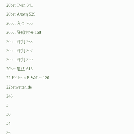
20bet Twin 341
20bet Απατη 529
20bet 入金 766
20bet 登録方法 168
20bet 評判 263
20bet 評判 307
20bet 評判 320
20bet 違法 613
22 Hellspin E Wallet 126
22betwetten.de
248
3
30
34
36