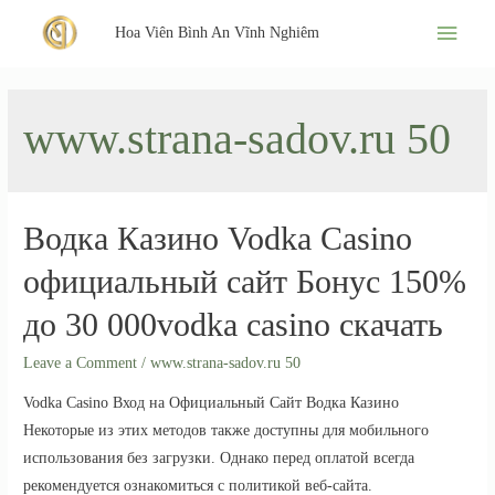
Hoa Viên Bình An Vĩnh Nghiêm
www.strana-sadov.ru 50
Водка Казино Vodka Casino
официальный сайт Бонус 150%
до 30 000vodka casino скачать
Leave a Comment
/
www.strana-sadov.ru 50
Vodka Casino Вход на Официальный Сайт Водка Казино
Некоторые из этих методов также доступны для мобильного
использования без загрузки. Однако перед оплатой всегда
рекомендуется ознакомиться с политикой веб-сайта.