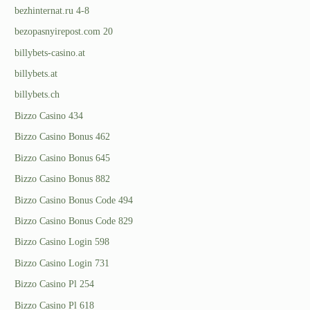
bezhinternat.ru 4-8
bezopasnyirepost.com 20
billybets-casino.at
billybets.at
billybets.ch
Bizzo Casino 434
Bizzo Casino Bonus 462
Bizzo Casino Bonus 645
Bizzo Casino Bonus 882
Bizzo Casino Bonus Code 494
Bizzo Casino Bonus Code 829
Bizzo Casino Login 598
Bizzo Casino Login 731
Bizzo Casino Pl 254
Bizzo Casino Pl 618