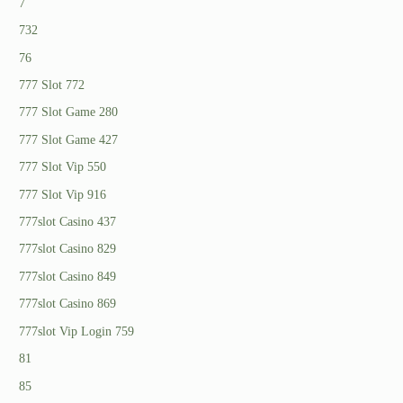
7
732
76
777 Slot 772
777 Slot Game 280
777 Slot Game 427
777 Slot Vip 550
777 Slot Vip 916
777slot Casino 437
777slot Casino 829
777slot Casino 849
777slot Casino 869
777slot Vip Login 759
81
85