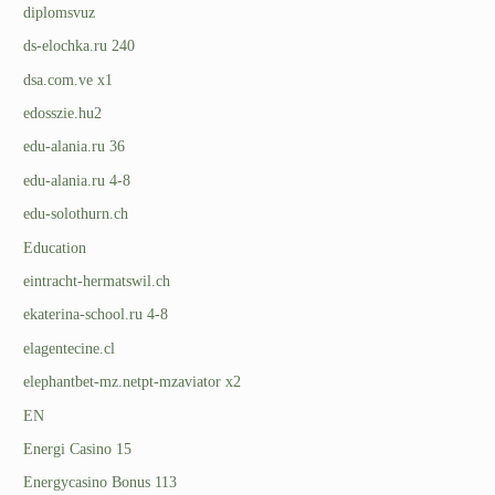
diplomsvuz
ds-elochka.ru 240
dsa.com.ve x1
edosszie.hu2
edu-alania.ru 36
edu-alania.ru 4-8
edu-solothurn.ch
Education
eintracht-hermatswil.ch
ekaterina-school.ru 4-8
elagentecine.cl
elephantbet-mz.netpt-mzaviator x2
EN
Energi Casino 15
Energycasino Bonus 113