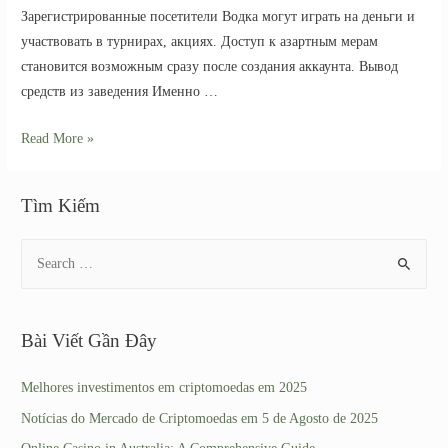
Зарегистрированные посетители Водка могут играть на деньги и
участвовать в турнирах, акциях. Доступ к азартным мерам
становится возможным сразу после создания аккаунта. Вывод
средств из заведения Именно …
Read More »
Tìm Kiếm
Bài Viết Gần Đây
Melhores investimentos em criptomoedas em 2025
Notícias do Mercado de Criptomoedas em 5 de Agosto de 2025