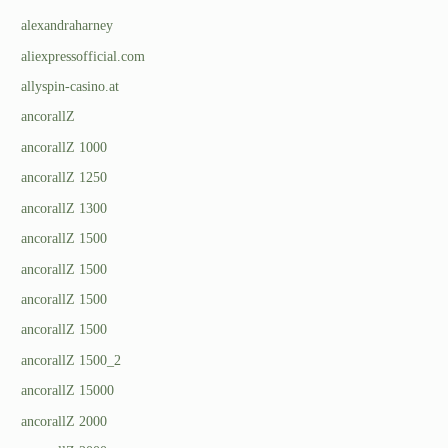
alexandraharney
aliexpressofficial.com
allyspin-casino.at
ancorallZ
ancorallZ 1000
ancorallZ 1250
ancorallZ 1300
ancorallZ 1500
ancorallZ 1500
ancorallZ 1500
ancorallZ 1500
ancorallZ 1500_2
ancorallZ 15000
ancorallZ 2000