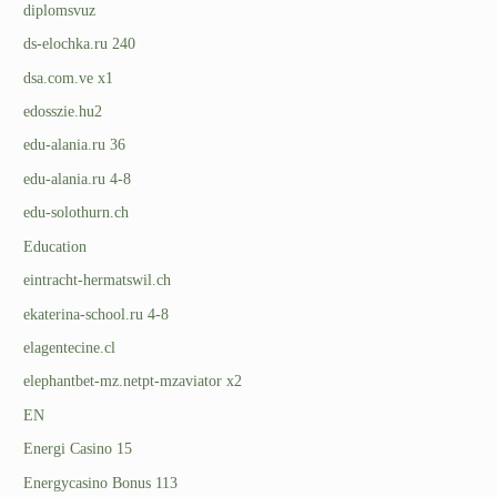
diplomsvuz
ds-elochka.ru 240
dsa.com.ve x1
edosszie.hu2
edu-alania.ru 36
edu-alania.ru 4-8
edu-solothurn.ch
Education
eintracht-hermatswil.ch
ekaterina-school.ru 4-8
elagentecine.cl
elephantbet-mz.netpt-mzaviator x2
EN
Energi Casino 15
Energycasino Bonus 113