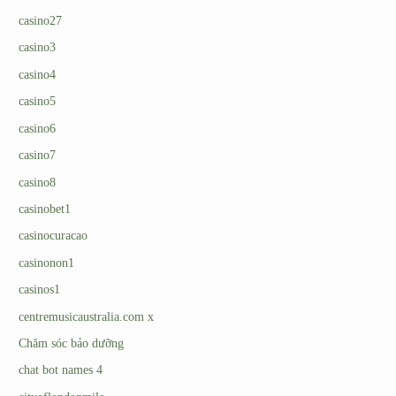
casino27
casino3
casino4
casino5
casino6
casino7
casino8
casinobet1
casinocuracao
casinonon1
casinos1
centremusicaustralia.com x
Chăm sóc bảo dưỡng
chat bot names 4