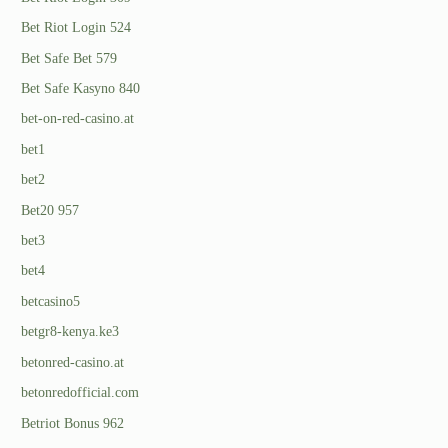
Bet Riot Login 524
Bet Safe Bet 579
Bet Safe Kasyno 840
bet-on-red-casino.at
bet1
bet2
Bet20 957
bet3
bet4
betcasino5
betgr8-kenya.ke3
betonred-casino.at
betonredofficial.com
Betriot Bonus 962