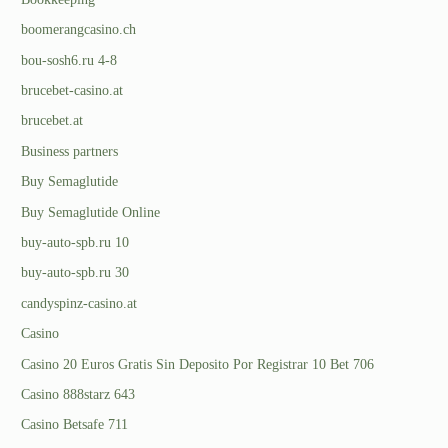
boomerangcasino.ch
bou-sosh6.ru 4-8
brucebet-casino.at
brucebet.at
Business partners
Buy Semaglutide
Buy Semaglutide Online
buy-auto-spb.ru 10
buy-auto-spb.ru 30
candyspinz-casino.at
Casino
Casino 20 Euros Gratis Sin Deposito Por Registrar 10 Bet 706
Casino 888starz 643
Casino Betsafe 711