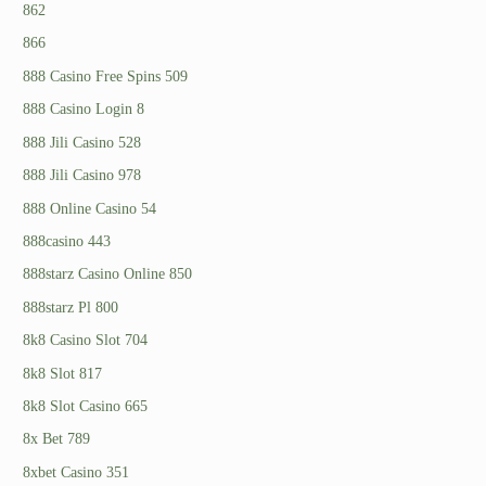
862
866
888 Casino Free Spins 509
888 Casino Login 8
888 Jili Casino 528
888 Jili Casino 978
888 Online Casino 54
888casino 443
888starz Casino Online 850
888starz Pl 800
8k8 Casino Slot 704
8k8 Slot 817
8k8 Slot Casino 665
8x Bet 789
8xbet Casino 351