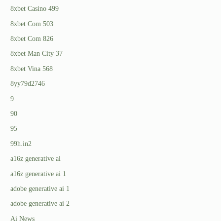
8xbet Casino 499
8xbet Com 503
8xbet Com 826
8xbet Man City 37
8xbet Vina 568
8yy79d2746
9
90
95
99h.in2
a16z generative ai
a16z generative ai 1
adobe generative ai 1
adobe generative ai 2
Ai News