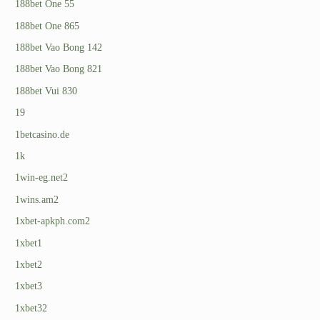
188bet One 55
188bet One 865
188bet Vao Bong 142
188bet Vao Bong 821
188bet Vui 830
19
1betcasino.de
1k
1win-eg.net2
1wins.am2
1xbet-apkph.com2
1xbet1
1xbet2
1xbet3
1xbet32