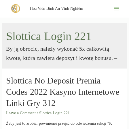
Hoa Viên Bình An Vĩnh Nghiêm
Slottica Login 221
By ją obrócić, należy wykonać 5x całkowitą
kwotę, która zawiera depozyt i kwotę bonusu. –
Slottica No Deposit Premia
Codes 2022 Kasyno Internetowe
Linki Gry 312
Leave a Comment
/
Slottica Login 221
Żeby jest to zrobić, powinieneś przejść do odwiedzenia sekcji “K