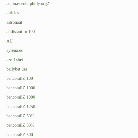
aquinascenterphilly.org2
articles
astronaut
attdistant.ru 100
AU
ayrena.es
aze-1xbet
ballybet usa
bancorallZ 100
bancorallZ 1000
bancorallZ 1000
bancorallZ 1250
bancorallZ 50%
bancorallZ 50%
bancorallZ 500