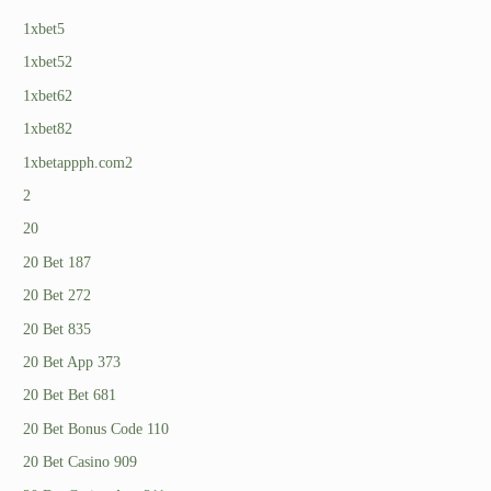
1xbet5
1xbet52
1xbet62
1xbet82
1xbetappph.com2
2
20
20 Bet 187
20 Bet 272
20 Bet 835
20 Bet App 373
20 Bet Bet 681
20 Bet Bonus Code 110
20 Bet Casino 909