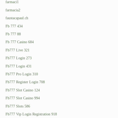
farmaci1
farmacia2
faustacapaul.ch
Fb 777 434
Fb 777 88
Fb 777 Casino 684
Fb777 Live 321
Fb777 Login 273
Fb777 Login 431
Fb777 Pro Login 310
Fb777 Register Login 708
Fb777 Slot Casino 124
Fb777 Slot Casino 994
Fb777 Slots 586
Fb777 Vip Login Registration 918