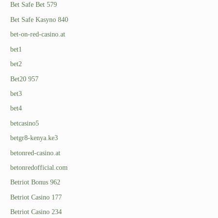
Bet Safe Bet 579
Bet Safe Kasyno 840
bet-on-red-casino.at
bet1
bet2
Bet20 957
bet3
bet4
betcasino5
betgr8-kenya.ke3
betonred-casino.at
betonredofficial.com
Betriot Bonus 962
Betriot Casino 177
Betriot Casino 234