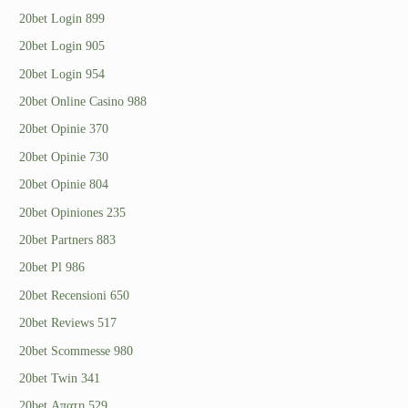
20bet Login 899
20bet Login 905
20bet Login 954
20bet Online Casino 988
20bet Opinie 370
20bet Opinie 730
20bet Opinie 804
20bet Opiniones 235
20bet Partners 883
20bet Pl 986
20bet Recensioni 650
20bet Reviews 517
20bet Scommesse 980
20bet Twin 341
20bet Απατη 529