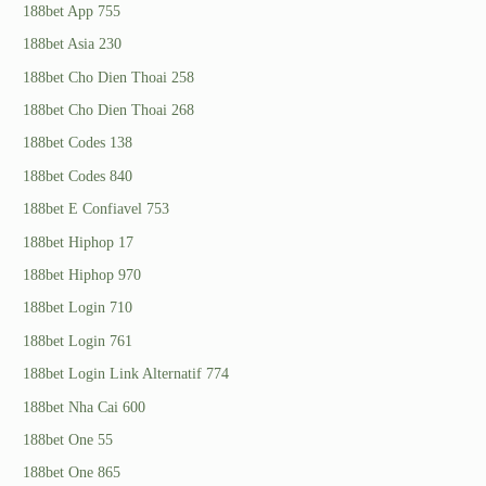
188bet App 755
188bet Asia 230
188bet Cho Dien Thoai 258
188bet Cho Dien Thoai 268
188bet Codes 138
188bet Codes 840
188bet E Confiavel 753
188bet Hiphop 17
188bet Hiphop 970
188bet Login 710
188bet Login 761
188bet Login Link Alternatif 774
188bet Nha Cai 600
188bet One 55
188bet One 865