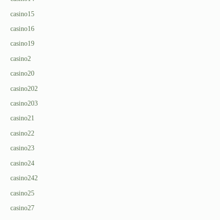
casino15
casino16
casino19
casino2
casino20
casino202
casino203
casino21
casino22
casino23
casino24
casino242
casino25
casino27