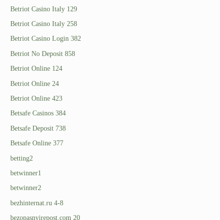
Betriot Casino Italy 129
Betriot Casino Italy 258
Betriot Casino Login 382
Betriot No Deposit 858
Betriot Online 124
Betriot Online 24
Betriot Online 423
Betsafe Casinos 384
Betsafe Deposit 738
Betsafe Online 377
betting2
betwinner1
betwinner2
bezhinternat.ru 4-8
bezopasnyirepost.com 20