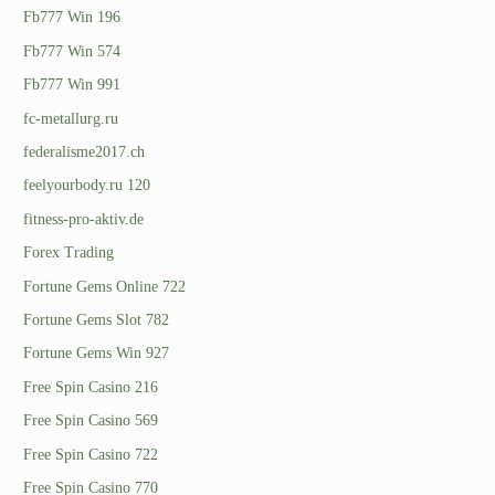
Fb777 Win 196
Fb777 Win 574
Fb777 Win 991
fc-metallurg.ru
federalisme2017.ch
feelyourbody.ru 120
fitness-pro-aktiv.de
Forex Trading
Fortune Gems Online 722
Fortune Gems Slot 782
Fortune Gems Win 927
Free Spin Casino 216
Free Spin Casino 569
Free Spin Casino 722
Free Spin Casino 770