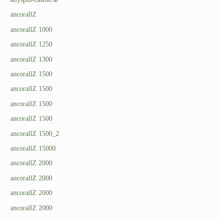
ancorallZ
ancorallZ 1000
ancorallZ 1250
ancorallZ 1300
ancorallZ 1500
ancorallZ 1500
ancorallZ 1500
ancorallZ 1500
ancorallZ 1500_2
ancorallZ 15000
ancorallZ 2000
ancorallZ 2000
ancorallZ 2000
ancorallZ 2000