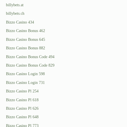
billybets.at
billybets.ch
Bizzo Casino 434
Bizzo Casino Bonus 462
Bizzo Casino Bonus 645
Bizzo Casino Bonus 882
Bizzo Casino Bonus Code 494
Bizzo Casino Bonus Code 829
Bizzo Casino Login 598
Bizzo Casino Login 731
Bizzo Casino Pl 254
Bizzo Casino Pl 618
Bizzo Casino Pl 626
Bizzo Casino Pl 648
Bizzo Casino Pl 773