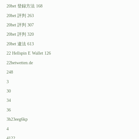
20bet 登録方法 168
20bet 評判 263
20bet 評判 307
20bet 評判 320
20bet 違法 613
22 Hellspin E Wallet 126
22betwetten.de
248
3
30
34
36
3h23eeg6kp
4
4122