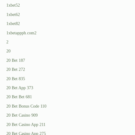
1xbet52
1xbet62
1xbet82
1xbetappph.com2
2
20
20 Bet 187
20 Bet 272
20 Bet 835
20 Bet App 373
20 Bet Bet 681
20 Bet Bonus Code 110
20 Bet Casino 909
20 Bet Casino App 211
20 Bet Casino App 275