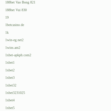
188bet Vao Bong 821
188bet Vui 830
19
1betcasino.de
1k
1win-eg.net2
1wins.am2
1xbet-apkph.com2
1xbet1
1xbet2
1xbet3
1xbet32
1xbet3231025
1xbet4
1xbet5