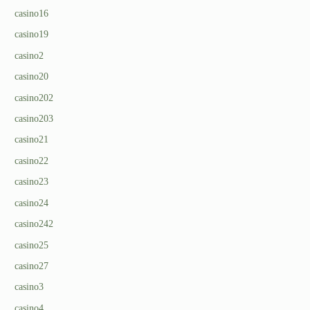
casino16
casino19
casino2
casino20
casino202
casino203
casino21
casino22
casino23
casino24
casino242
casino25
casino27
casino3
casino4