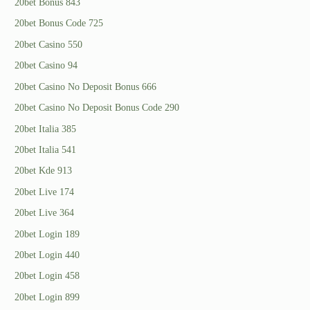
20bet Bonus 843
20bet Bonus Code 725
20bet Casino 550
20bet Casino 94
20bet Casino No Deposit Bonus 666
20bet Casino No Deposit Bonus Code 290
20bet Italia 385
20bet Italia 541
20bet Kde 913
20bet Live 174
20bet Live 364
20bet Login 189
20bet Login 440
20bet Login 458
20bet Login 899