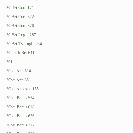
20 Bet Com 171
20 Bet Com 572
20 Bet Com 876
20 Bet Login 287
20 Bet Tv Login 734
20 Luck Bet 641
201
20bet App 614
20bet App 681
20bet Apuestas 155
20bet Bonus 534
20bet Bonus 618
20bet Bonus 626
20bet Bonus 712