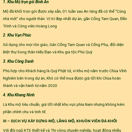
1. Khu Mộ trọn gói Bình An
Mộ đá khối trọn gói được xây sẵn, 01 tuần sau An táng đã có thể “Cúng
nhà mới” cho người thân. Vị trí đẹp nhất dự án, gần Cổng Tam Quan, Đền
Trình và Công viên Hoàng Long
2. Khu Vạn Phúc
Sử dụng cho mọi tôn giáo, Gân Cổng Tam Quan và Cổng Phụ, đối diện
Biệt thự Song thân Hiếu Đạo và Khu gia tộc Phú Quý
3. Khu Công Danh
Phù hợp cho Khách hàng là Quý Phật tử, vì Khu mộ nằm trước Chùa Vĩnh
Nghiêm bên trong dự án, Khó có thể mua được giá tốt khi Chùa hoàn
thành và vận hành từ năm 2020
4. Khu Khang Ninh
Là Khu mộ tiêu chuẩn, giá tốt nhất khu vực phía Nam nhưng không kém
phần chỉnh chu và tinh tế.
III – DỊCH VỤ XÂY DỰNG MỘ, LĂNG MỘ, KHUÔN VIÊN ĐÁ KHỐI
Với đội ngũ KTS thiết kế và Thi công chuyên nghiệp, hoạt động nhiều