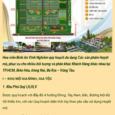
Hoa viên Bình An Vĩnh Nghiêm quy hoạch đa dạng Các sản phẩm Huyệt
mộ, phục vụ cho nhiều đối tượng và phân khúc Khách Hàng khác nhau tại
TP.HCM, Biên Hòa, Đồng Nai, Bà Rịa – Vũng Tàu.
I – KHU MỘ GIA ĐÌNH, GIA TỘC
1. Khu Phú Quý I,II,III,V
Được quy hoạch với đầy đủ 4 hướng Đông, Tây, Nam, Bắc, đường Nội Bộ
tối thiểu 3m, với các Quy hoạch diện tích tùy theo yêu cầu sử dụng Huyệt
mộ: