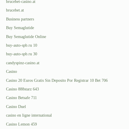
brucebet-casino.at
brucebet.at
Business partners
Buy Semaglutide
Buy Semaglutide Online
buy-auto-spb.ru 10
buy-auto-spb.ru 30
candyspinz-casino.at
Casino
Casino 20 Euros Gratis Sin Deposito Por Registrar 10 Bet 706
Casino 888starz 643
Casino Betsafe 711
Casino Duel
casino en ligne international
Casino Lemon 459