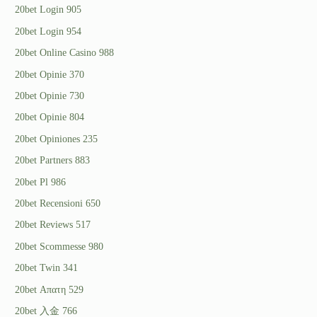
20bet Login 905
20bet Login 954
20bet Online Casino 988
20bet Opinie 370
20bet Opinie 730
20bet Opinie 804
20bet Opiniones 235
20bet Partners 883
20bet Pl 986
20bet Recensioni 650
20bet Reviews 517
20bet Scommesse 980
20bet Twin 341
20bet Απατη 529
20bet 入金 766