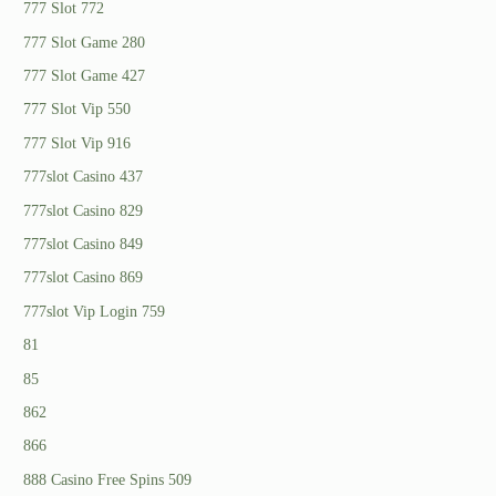
777 Slot 772
777 Slot Game 280
777 Slot Game 427
777 Slot Vip 550
777 Slot Vip 916
777slot Casino 437
777slot Casino 829
777slot Casino 849
777slot Casino 869
777slot Vip Login 759
81
85
862
866
888 Casino Free Spins 509