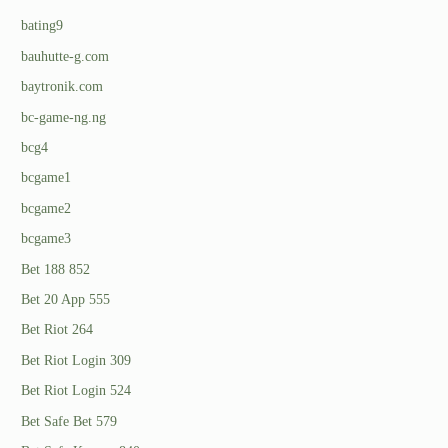
bating9
bauhutte-g.com
baytronik.com
bc-game-ng.ng
bcg4
bcgame1
bcgame2
bcgame3
Bet 188 852
Bet 20 App 555
Bet Riot 264
Bet Riot Login 309
Bet Riot Login 524
Bet Safe Bet 579