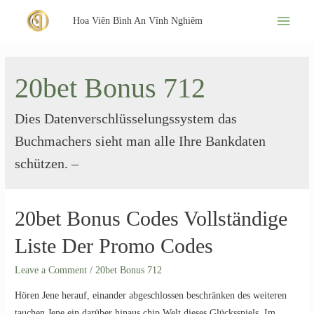
Hoa Viên Bình An Vĩnh Nghiêm
20bet Bonus 712
Dies Datenverschlüsselungssystem das
Buchmachers sieht man alle Ihre Bankdaten
schützen. –
20bet Bonus Codes Vollständige
Liste Der Promo Codes
Leave a Comment
/
20bet Bonus 712
Hören Jene herauf, einander abgeschlossen beschränken des weiteren
tauchen Jene ein darüber hinaus chip Welt dieses Glücksspiels. Im