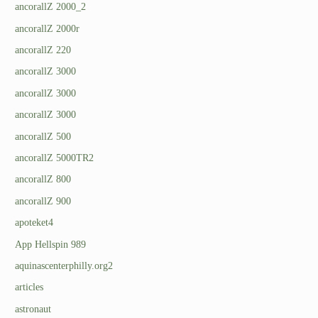
ancorallZ 2000_2
ancorallZ 2000r
ancorallZ 220
ancorallZ 3000
ancorallZ 3000
ancorallZ 3000
ancorallZ 500
ancorallZ 5000TR2
ancorallZ 800
ancorallZ 900
apoteket4
App Hellspin 989
aquinascenterphilly.org2
articles
astronaut