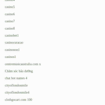
casino5
casino6
casino7
casino8
casinobet1
casinocuracao
casinonon1
casinos1
centremusicaustralia.com x
Chăm sóc bảo dưỡng
chat bot names 4
cityoflondonmile
cityoflondonmile4
clothgocart.com 100