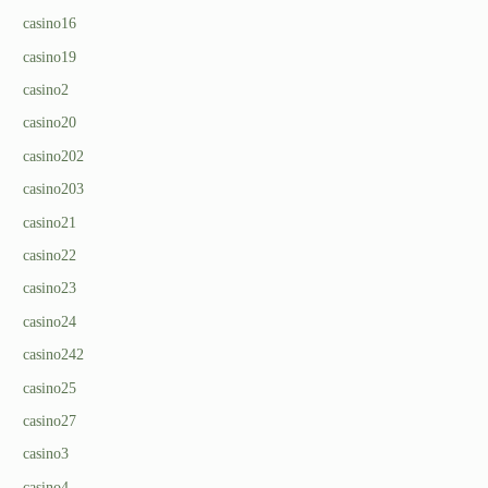
casino16
casino19
casino2
casino20
casino202
casino203
casino21
casino22
casino23
casino24
casino242
casino25
casino27
casino3
casino4