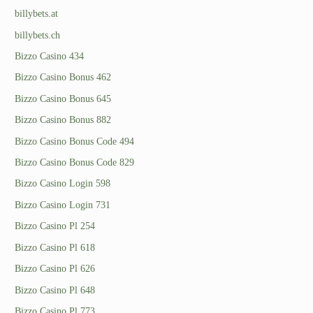
billybets.at
billybets.ch
Bizzo Casino 434
Bizzo Casino Bonus 462
Bizzo Casino Bonus 645
Bizzo Casino Bonus 882
Bizzo Casino Bonus Code 494
Bizzo Casino Bonus Code 829
Bizzo Casino Login 598
Bizzo Casino Login 731
Bizzo Casino Pl 254
Bizzo Casino Pl 618
Bizzo Casino Pl 626
Bizzo Casino Pl 648
Bizzo Casino Pl 773