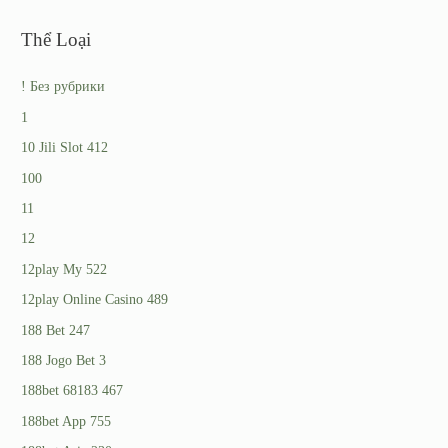
Thể Loại
! Без рубрики
1
10 Jili Slot 412
100
11
12
12play My 522
12play Online Casino 489
188 Bet 247
188 Jogo Bet 3
188bet 68183 467
188bet App 755