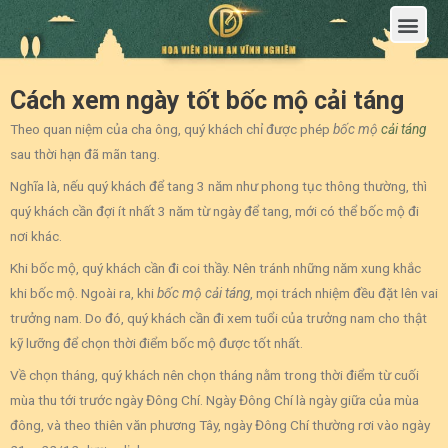
Trang Chủ
Giới Thiệu Hoa Viên Nghĩa Trang Bình An Vĩnh Nghiêm
Sản Phẩm
Bảng Giá
Sơ Đồ Phân Lô
Dịch Vụ An Táng
Đầu Tư
Tin Tức – Sự Kiện
Tuyển dụng
Liên Hệ
Cách xem ngày tốt bốc mộ cải táng
Theo quan niệm của cha ông, quý khách chỉ được phép
bốc mộ
cải táng
sau thời hạn đã mãn tang.
Nghĩa là, nếu quý khách để tang 3 năm như phong tục thông thường, thì
quý khách cần đợi ít nhất 3 năm từ ngày để tang, mới có thể bốc mộ đi
nơi khác.
Khi bốc mộ, quý khách cần đi coi thầy. Nên tránh những năm xung khắc
khi bốc mộ. Ngoài ra, khi
bốc mộ cải táng
, mọi trách nhiệm đều đặt lên vai
trưởng nam. Do đó, quý khách cần đi xem tuổi của trưởng nam cho thật
kỹ lưỡng để chọn thời điểm bốc mộ được tốt nhất.
Về chọn tháng, quý khách nên chọn tháng nằm trong thời điểm từ cuối
mùa thu tới trước ngày Đông Chí. Ngày Đông Chí là ngày giữa của mùa
đông, và theo thiên văn phương Tây, ngày Đông Chí thường rơi vào ngày