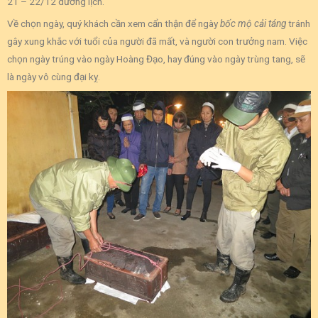
21 – 22/12 dương lịch.
Về chọn ngày, quý khách cần xem cẩn thận để ngày
bốc mộ cải táng
tránh
gây xung khắc với tuổi của người đã mất, và người con trưởng nam. Việc
chọn ngày trúng vào ngày Hoàng Đạo, hay đúng vào ngày trùng tang, sẽ
là ngày vô cùng đại kỵ.