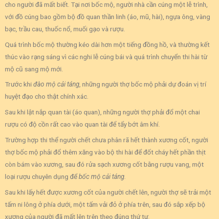
cho người đã mất biết. Tại nơi bốc mộ, người nhà cần cúng một lễ trình,
với đồ cúng bao gồm bộ đồ quan thần linh (áo, mũ, hài), ngựa ông, vàng
bạc, trầu cau, thuốc nổ, muối gạo và rượu.
Quá trình bốc mộ thường kéo dài hơn một tiếng đồng hồ, và thường kết
thúc vào rạng sáng vì các nghi lễ cúng bái và quá trình chuyển thi hài từ
mộ cũ sang mộ mới.
Trước khi
đào mộ cải táng
, những người thợ bốc mộ phải dự đoán vị trí
huyệt đạo cho thật chính xác.
Sau khi lật nắp quan tài (áo quan), những người thợ phải đổ một chai
rượu có độ cồn rất cao vào quan tài để tẩy bớt âm khí.
Trường hợp thi thể người chết chưa phân rã hết thành xương cốt, người
thợ bốc mộ phải đổ thêm xăng vào bộ thi hài để đốt cháy hết phần thịt
còn bám vào xương, sau đó rửa sạch xương cốt bằng rượu vang, một
loại rượu chuyên dụng để
bốc mộ cải táng
.
Sau khi lấy hết được xương cốt của người chết lên, người thợ sẽ trải một
tấm ni lông ở phía dưới, một tấm vải đỏ ở phía trên, sau đó sắp xếp bộ
xương của người đã mất lên trên theo đúng thứ tự.