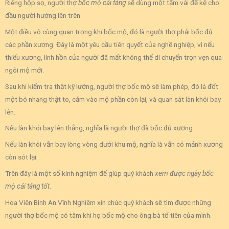
Riêng hộp sọ, người thợ
bốc mộ cải táng
sẽ dùng một tấm vải để kệ cho
đầu người hướng lên trên.
Một điều vô cùng quan trọng khi bốc mộ, đó là người thợ phải bốc đủ
các phần xương. Đây là một yêu cầu tiên quyết của nghề nghiệp, vì nếu
thiếu xương, linh hồn của người đã mất không thể di chuyển trọn vẹn qua
ngôi mộ mới.
Sau khi kiểm tra thật kỹ lưỡng, người thợ bốc mộ sẽ làm phép, đó là đốt
một bó nhang thật to, cắm vào mộ phần còn lại, và quan sát làn khói bay
lên.
Nếu làn khói bay lên thẳng, nghĩa là người thợ đã bốc đủ xương.
Nếu làn khói vẫn bay lòng vòng dưới khu mộ, nghĩa là vẫn có mảnh xương
còn sót lại.
Trên đây là một số kinh nghiệm để giúp quý khách
xem được ngày bốc
mộ cải táng tốt
.
Hoa Viên Bình An Vĩnh Nghiêm xin chúc quý khách sẽ tìm được những
người thợ bốc mộ có tâm khi họ bốc mộ cho ông bà tổ tiên của mình.