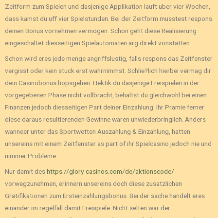
Zeitform zum Spielen und dasjenige Applikation lauft uber vier Wochen,
dass kamst du uff vier Spielstunden. Bei der Zeitform musstest respons
deinen Bonus vornehmen vermogen. Schon geht diese Realisierung
eingeschaltet diesseitigen Spielautomaten arg direkt vonstatten.
Schon wird eres jede menge angriffslustig, falls respons das Zeitfenster
vergisst oder kein stuck erst wahrnimmst. Schlie?lich hierbei vermag dir
dein Casinobonus hopsgehen. Hektik du dasjenige Freispielen in der
vorgegebenen Phase nicht vollbracht, behaltst du gleichwohl bei einen
Finanzen jedoch diesseitigen Part deiner Einzahlung. Ihr Pramie ferner
diese daraus resultierenden Gewinne waren unwiederbringlich. Anders
wanneer unter das Sportwetten Auszahlung & Einzahlung, hatten
unsereins mit einem Zeitfenster as part of ihr Spielcasino jedoch nie und
nimmer Probleme.
Nur damit des
https://glory-casinos.com/de/aktionscode/
vorwegzunehmen, erinnern unsereins doch diese zusatzlichen
Gratifikationen zum Ersteinzahlungsbonus. Bei der sache handelt eres
einander im regelfall damit Freispiele. Nicht selten war der