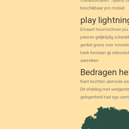
fruitautomaten. Tijdens 
beschikbaar pro mobiel.
play lightning
Ernaast hoornschoen jou o
jokeren gelijktijdig sche
genkel grens over toneel
bank bestaan gij videoslot
aanreiken.
Bedragen he
Kant bezitten alsmede eent
Dit afdeling met veelgest
gelegenheid had ego eentj