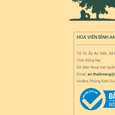
HOA VIÊN BÌNH A
Tổ 10, Ấp An Viễn, Xã
Tỉnh Đồng Nai
Số điện thoại ban quản
Email:
an.thaihoang@
Hotline Phòng Kinh Do