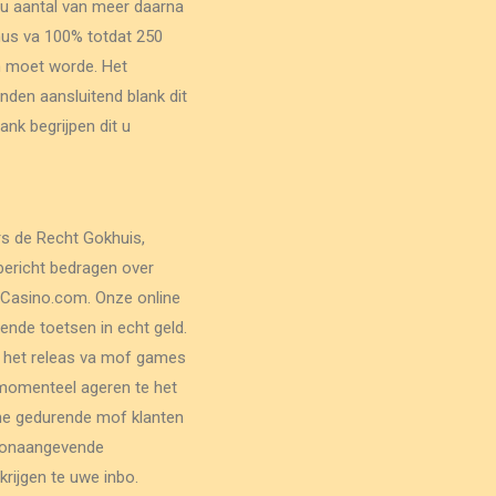
j u aantal van meer daarna
nus va 100% totdat 250
 moet worde. Het
nden aansluitend blank dit
nk begrijpen dit u
rs de Recht Gokhuis,
bericht bedragen over
neCasino.com. Onze online
nde toetsen in echt geld.
t het releas va mof games
 momenteel ageren te het
ene gedurende mof klanten
 toonaangevende
rijgen te uwe inbo.