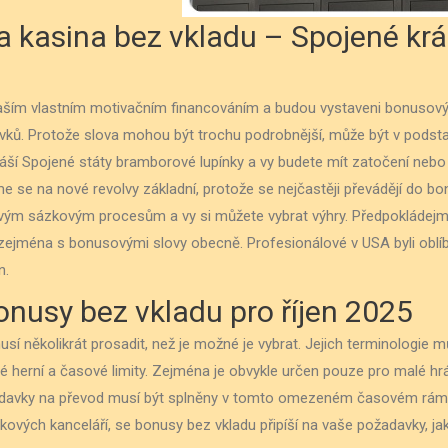
ra kasina bez vkladu – Spojené krá
aším vlastním motivačním financováním a budou vystaveni bonus
ů. Protože slova mohou být trochu podrobnější, může být v podstat
áší Spojené státy bramborové lupínky a vy budete mít zatočení nebo 
e se na nové revolvy základní, protože se nejčastěji převádějí do b
m sázkovým procesům a vy si můžete vybrat výhry. Předpokládejme,
jména s bonusovými slovy obecně. Profesionálové v USA byli oblíb
n.
onusy bez vkladu pro říjen 2025
usí několikrát prosadit, než je možné je vybrat. Jejich terminologie
ité herní a časové limity. Zejména je obvykle určen pouze pro malé hr
žadavky na převod musí být splněny v tomto omezeném časovém rámc
zkových kanceláří, se bonusy bez vkladu připíší na vaše požadavky, ja