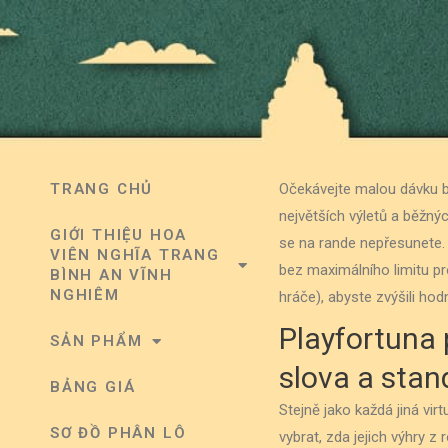
TRANG CHỦ
Očekávejte malou dávku b
největších výletů a běžnýc
GIỚI THIỆU HOA
se na rande nepřesunete. 
VIÊN NGHĨA TRANG
bez maximálního limitu pr
BÌNH AN VĨNH
NGHIÊM
hráče), abyste zvýšili hod
Playfortuna 
SẢN PHẨM
slova a stan
BẢNG GIÁ
Stejně jako každá jiná vir
SƠ ĐỒ PHÂN LÔ
vybrat, zda jejich výhry 