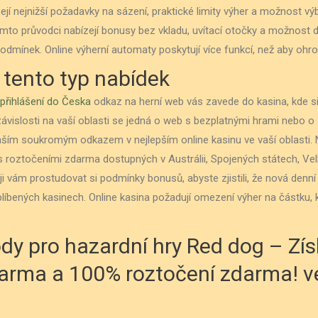
jí nejnižší požadavky na sázení, praktické limity výher a možnost v
mto průvodci nabízejí bonusy bez vkladu, uvítací otočky a možnost 
podmínek. Online výherní automaty poskytují více funkcí, než aby ohro
e tento typ nabídek
 přihlášení do Česka
odkaz na herní web vás zavede do kasina, kde s
ávislosti na vaší oblasti se jedná o web s bezplatnými hrami nebo 
naším soukromým odkazem v nejlepším online kasinu ve vaší oblasti.
oztočeními zdarma dostupných v Austrálii, Spojených státech, Velké
i vám prostudovat si podmínky bonusů, abyste zjistili, že nová denn
líbených kasinech. Online kasina požadují omezení výher na částku, 
y pro hazardní hry Red dog – Zís
arma a 100% roztočení zdarma! ve