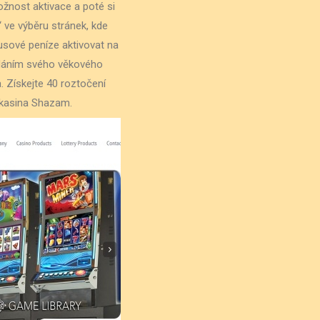
ožnost aktivace a poté si
“ ve výběru stránek, kde
usové peníze aktivovat na
zadáním svého věkového
 Získejte 40 roztočení
 kasina Shazam.