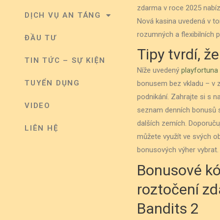
zdarma v roce 2025 nabíze
DỊCH VỤ AN TÁNG
Nová kasina uvedená v to
rozumných a flexibilních 
ĐẦU TƯ
Tipy tvrdí, ž
TIN TỨC – SỰ KIỆN
Níže uvedený
playfortuna
TUYỂN DỤNG
bonusem bez vkladu – v z
podnikání. Zahrajte si s 
VIDEO
seznam denních bonusů s r
dalších zemích. Doporučuj
LIÊN HỆ
můžete využít ve svých ob
bonusových výher vybrat.
Bonusové kód
roztočení zd
Bandits 2