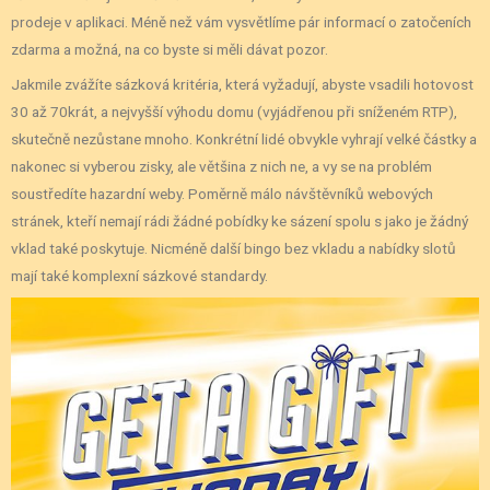
prodeje v aplikaci. Méně než vám vysvětlíme pár informací o zatočeních
zdarma a možná, na co byste si měli dávat pozor.
Jakmile zvážíte sázková kritéria, která vyžadují, abyste vsadili hotovost
30 až 70krát, a nejvyšší výhodu domu (vyjádřenou při sníženém RTP),
skutečně nezůstane mnoho. Konkrétní lidé obvykle vyhrají velké částky a
nakonec si vyberou zisky, ale většina z nich ne, a vy se na problém
soustředíte hazardní weby. Poměrně málo návštěvníků webových
stránek, kteří nemají rádi žádné pobídky ke sázení spolu s jako je žádný
vklad také poskytuje. Nicméně další bingo bez vkladu a nabídky slotů
mají také komplexní sázkové standardy.