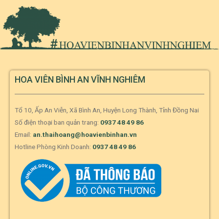
HOA VIÊN BÌNH AN VĨNH NGHIÊM
Tổ 10, Ấp An Viễn, Xã Bình An, Huyện Long Thành, Tỉnh Đồng Nai
Số điện thoại ban quản trang:
0937 48 49 86
Email:
an.thaihoang@hoavienbinhan.vn
Hotline Phòng Kinh Doanh:
0937 48 49 86