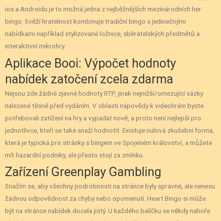
ios a Androidu je to možná jedna z nejběžnějších mezinárodních her
bingo. Svěží hratelnost kombinuje tradiční bingo s jedinečnými
nabídkami například stylizované ložnice, sběratelských předmětů a
interaktivní mikrohry.
Aplikace Booi: Výpočet hodnoty
nabídek zatočení zcela zdarma
Nejsou zde žádné zjevné hodnoty RTP, jinak nejnižší/omezující sázky
nalezené těsně před vydáním. V oblasti nápovědy k videohrám byste
potřebovali zatížení na hry a vypadat nově, a proto není nejlepší pro
jednotlivce, kteří se také snaží hodnotit. Existuje nulová zkušební forma,
která je typická pro stránky s bingem ve Spojeném království, a můžete
mít hazardní podniky, ale přesto stojí za zmínku.
Zařízení Greenplay Gambling
Snažím se, aby všechny podrobnosti na stránce byly správné, ale nenesu
žádnou odpovědnost za chyby nebo opomenutí. Heart Bingo si může
být na stránce nabídek docela jistý. U každého balíčku se někdy nahoře