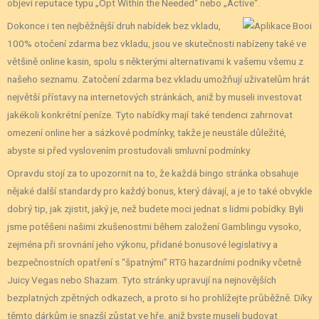
objeví reputace typu „Opt Within the Needed“ nebo „Active“.
Dokonce i ten nejběžnější druh nabídek bez vkladu,
100% otočení zdarma bez vkladu, jsou ve skutečnosti nabízeny také ve
většině online kasin, spolu s některými alternativami k vašemu všemu z
našeho seznamu. Zatočení zdarma bez vkladu umožňují uživatelům hrát
největší přístavy na internetových stránkách, aniž by museli investovat
jakékoli konkrétní peníze. Tyto nabídky mají také tendenci zahrnovat
omezení online her a sázkové podmínky, takže je neustále důležité,
abyste si před vyslovením prostudovali smluvní podmínky.
Opravdu stojí za to upozornit na to, že každá bingo stránka obsahuje
nějaké další standardy pro každý bonus, který dávají, a je to také obvykle
dobrý tip, jak zjistit, jaký je, než budete moci jednat s lidmi pobídky. Byli
jsme potěšeni našimi zkušenostmi během založení Gamblingu vysoko,
zejména při srovnání jeho výkonu, přidané bonusové legislativy a
bezpečnostních opatření s “špatnými” RTG hazardními podniky včetně
Juicy Vegas nebo Shazam. Tyto stránky upravují na nejnovějších
bezplatných zpětných odkazech, a proto si ho prohlížejte průběžně. Díky
těmto dárkům je snazší zůstat ve hře, aniž byste museli budovat