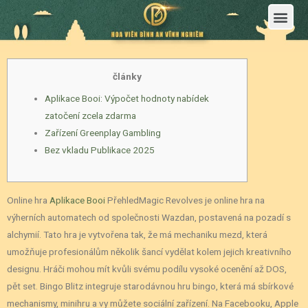
Trang Chủ
Giới Thiệu Hoa Viên Nghĩa Trang Bình An Vĩnh Nghiêm
Sản Phẩm
Bảng Giá
Sơ Đồ Phân Lô
Dịch Vụ An Táng
Đầu Tư
Tin Tức – Sự Kiện
Tuyển dụng
Liên Hệ
články
Aplikace Booi: Výpočet hodnoty nabídek
zatočení zcela zdarma
Zařízení Greenplay Gambling
Bez vkladu Publikace 2025
Online hra
Aplikace Booi
PřehledMagic Revolves je online hra na
výherních automatech od společnosti Wazdan, postavená na pozadí s
alchymií. Tato hra je vytvořena tak, že má mechaniku mezd, která
umožňuje profesionálům několik šancí vydělat kolem jejich kreativního
designu. Hráči mohou mít kvůli svému podílu vysoké ocenění až DOS,
pět set.
Bingo Blitz integruje starodávnou hru bingo, která má sbírkové
mechanismy, minihru a vy můžete sociální zařízení. Na Facebooku, Apple