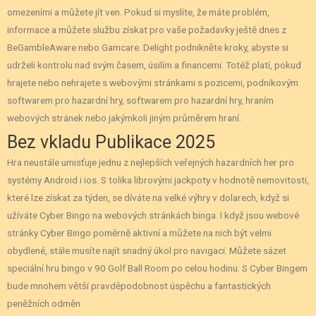
omezeními a můžete jít ven. Pokud si myslíte, že máte problém,
informace a můžete službu získat pro vaše požadavky ještě dnes z
BeGambleAware nebo Gamcare. Delight podnikněte kroky, abyste si
udrželi kontrolu nad svým časem, úsilím a financemi. Totéž platí, pokud
hrajete nebo nehrajete s webovými stránkami s pozicemi, podnikovým
softwarem pro hazardní hry, softwarem pro hazardní hry, hraním
webových stránek nebo jakýmkoli jiným průměrem hraní.
Bez vkladu Publikace 2025
Hra neustále umisťuje jednu z nejlepších veřejných hazardních her pro
systémy Android i ios. S tolika librovými jackpoty v hodnotě nemovitosti,
které lze získat za týden, se díváte na velké výhry v dolarech, když si
užíváte Cyber ​​Bingo na webových stránkách binga. I když jsou webové
stránky Cyber ​​Bingo poměrně aktivní a můžete na nich být velmi
obydlené, stále musíte najít snadný úkol pro navigaci. Můžete sázet
speciální hru bingo v 90 Golf Ball Room po celou hodinu. S Cyber ​​Bingem
bude mnohem větší pravděpodobnost úspěchu a fantastických
peněžních odměn.