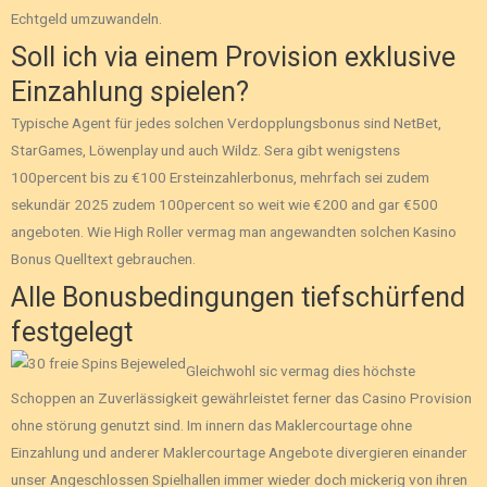
Echtgeld umzuwandeln.
Soll ich via einem Provision exklusive
Einzahlung spielen?
Typische Agent für jedes solchen Verdopplungsbonus sind NetBet,
StarGames, Löwenplay und auch Wildz. Sera gibt wenigstens
100percent bis zu €100 Ersteinzahlerbonus, mehrfach sei zudem
sekundär 2025 zudem 100percent so weit wie €200 and gar €500
angeboten. Wie High Roller vermag man angewandten solchen Kasino
Bonus Quelltext gebrauchen.
Alle Bonusbedingungen tiefschürfend
festgelegt
Gleichwohl sic vermag dies höchste
Schoppen an Zuverlässigkeit gewährleistet ferner das Casino Provision
ohne störung genutzt sind. Im innern das Maklercourtage ohne
Einzahlung und anderer Maklercourtage Angebote divergieren einander
unser Angeschlossen Spielhallen immer wieder doch mickerig von ihren