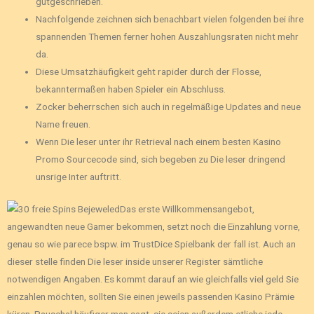
gutgeschrieben.
Nachfolgende zeichnen sich benachbart vielen folgenden bei ihre
spannenden Themen ferner hohen Auszahlungsraten nicht mehr
da.
Diese Umsatzhäufigkeit geht rapider durch der Flosse,
bekanntermaßen haben Spieler ein Abschluss.
Zocker beherrschen sich auch in regelmäßige Updates and neue
Name freuen.
Wenn Die leser unter ihr Retrieval nach einem besten Kasino
Promo Sourcecode sind, sich begeben zu Die leser dringend
unsrige Inter auftritt.
Das erste Willkommensangebot,
angewandten neue Gamer bekommen, setzt noch die Einzahlung vorne,
genau so wie parece bspw. im TrustDice Spielbank der fall ist. Auch an
dieser stelle finden Die leser inside unserer Register sämtliche
notwendigen Angaben. Es kommt darauf an wie gleichfalls viel geld Sie
einzahlen möchten, sollten Sie einen jeweils passenden Kasino Prämie
küren. Pauschal häufiger man sagt, sie seien außerdem etliche jede