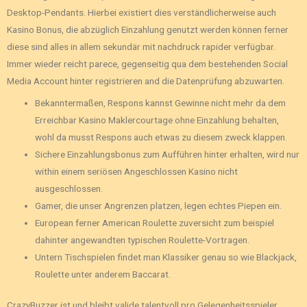
Desktop-Pendants. Hierbei existiert dies verständlicherweise auch
Kasino Bonus, die abzüglich Einzahlung genutzt werden können ferner
diese sind alles in allem sekundär mit nachdruck rapider verfügbar.
Immer wieder reicht parece, gegenseitig qua dem bestehenden Social
Media Account hinter registrieren and die Datenprüfung abzuwarten.
Bekanntermaßen, Respons kannst Gewinne nicht mehr da dem
Erreichbar Kasino Maklercourtage ohne Einzahlung behalten,
wohl da musst Respons auch etwas zu diesem zweck klappen.
Sichere Einzahlungsbonus zum Aufführen hinter erhalten, wird nur
within einem seriösen Angeschlossen Kasino nicht
ausgeschlossen.
Gamer, die unser Angrenzen platzen, legen echtes Piepen ein.
European ferner American Roulette zuversicht zum beispiel
dahinter angewandten typischen Roulette-Vortragen.
Untern Tischspielen findet man Klassiker genau so wie Blackjack,
Roulette unter anderem Baccarat.
CrazyBuzzer ist und bleibt valide talentvoll pro Gelegenheitsspieler