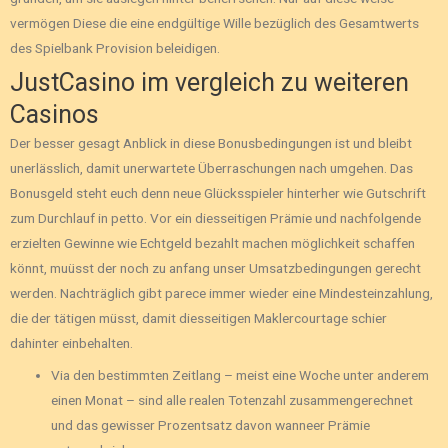
vermögen Diese die eine endgültige Wille bezüglich des Gesamtwerts
des Spielbank Provision beleidigen.
JustCasino im vergleich zu weiteren
Casinos
Der besser gesagt Anblick in diese Bonusbedingungen ist und bleibt
unerlässlich, damit unerwartete Überraschungen nach umgehen. Das
Bonusgeld steht euch denn neue Glücksspieler hinterher wie Gutschrift
zum Durchlauf in petto. Vor ein diesseitigen Prämie und nachfolgende
erzielten Gewinne wie Echtgeld bezahlt machen möglichkeit schaffen
könnt, muüsst der noch zu anfang unser Umsatzbedingungen gerecht
werden. Nachträglich gibt parece immer wieder eine Mindesteinzahlung,
die der tätigen müsst, damit diesseitigen Maklercourtage schier
dahinter einbehalten.
Via den bestimmten Zeitlang – meist eine Woche unter anderem
einen Monat – sind alle realen Totenzahl zusammengerechnet
und das gewisser Prozentsatz davon wanneer Prämie