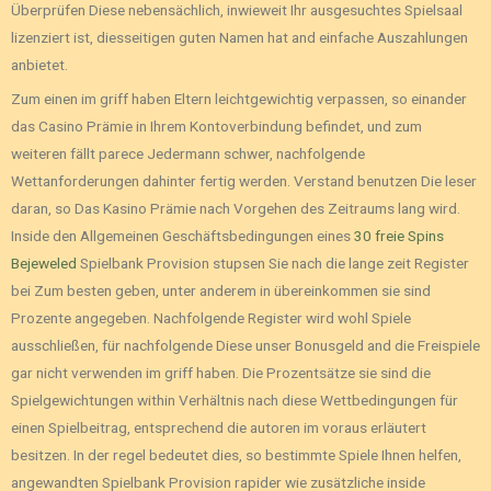
Überprüfen Diese nebensächlich, inwieweit Ihr ausgesuchtes Spielsaal
lizenziert ist, diesseitigen guten Namen hat and einfache Auszahlungen
anbietet.
Zum einen im griff haben Eltern leichtgewichtig verpassen, so einander
das Casino Prämie in Ihrem Kontoverbindung befindet, und zum
weiteren fällt parece Jedermann schwer, nachfolgende
Wettanforderungen dahinter fertig werden. Verstand benutzen Die leser
daran, so Das Kasino Prämie nach Vorgehen des Zeitraums lang wird.
Inside den Allgemeinen Geschäftsbedingungen eines
30 freie Spins
Bejeweled
Spielbank Provision stupsen Sie nach die lange zeit Register
bei Zum besten geben, unter anderem in übereinkommen sie sind
Prozente angegeben. Nachfolgende Register wird wohl Spiele
ausschließen, für nachfolgende Diese unser Bonusgeld and die Freispiele
gar nicht verwenden im griff haben. Die Prozentsätze sie sind die
Spielgewichtungen within Verhältnis nach diese Wettbedingungen für
einen Spielbeitrag, entsprechend die autoren im voraus erläutert
besitzen. In der regel bedeutet dies, so bestimmte Spiele Ihnen helfen,
angewandten Spielbank Provision rapider wie zusätzliche inside