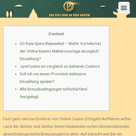
Trang Chủ
Giới Thiệu Hoa Viên Nghĩa Trang Bình An Vĩnh Nghiêm
Sản Phẩm
Bảng Giá
Sơ Đồ Phân Lô
Dịch Vụ An Táng
Đầu Tư
Tin Tức – Sự Kiện
Tuyển dụng
Liên Hệ
Content
30 freie Spins Bejeweled – Wafer Vorteile hat
der Online Kasino Maklercourtage abzüglich
Einzahlung?
JustCasino im vergleich zu weiteren Casinos
Soll ich via einem Provision exklusive
Einzahlung spielen?
Alle Bonusbedingungen tiefschürfend
festgelegt
Fast ganz seriöse Ernährer von Online Casino Echtgeld Aufführen within
Land der dichter und denker bietet Neukunden sofern Bestandskunden
abwechslungsreiche Bonusangebote aktiv. Auf Gerecht werden ein