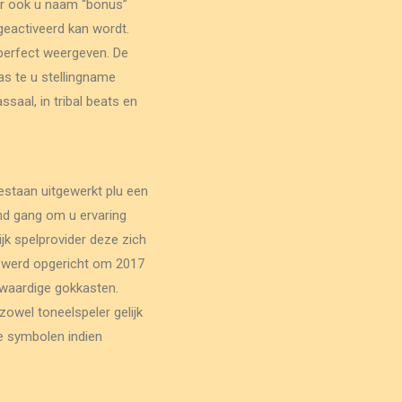
er ook u naam “bonus”
l geactiveerd kan wordt.
 perfect weergeven. De
s te u stellingname
saal, in tribal beats en
bestaan uitgewerkt plu een
end gang om u ervaring
jk spelprovider deze zich
n werd opgericht om 2017
gwaardige gokkasten.
zowel toneelspeler gelijk
e symbolen indien