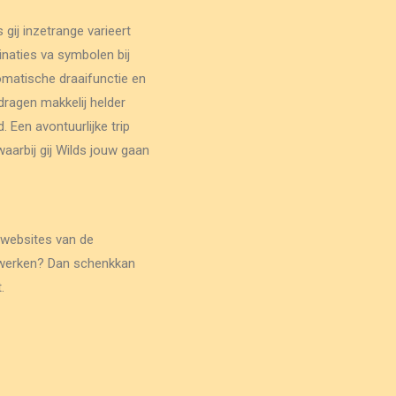
 gij inzetrange varieert
inaties va symbolen bij
tomatische draaifunctie en
dragen makkelij helder
 Een avontuurlijke trip
arbij gij Wilds jouw gaan
 websites van de
n werken? Dan schenkkan
.