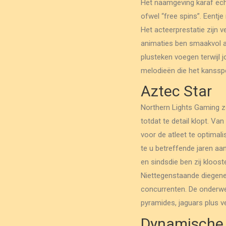
Het naamgeving karaf ech
ofwel “free spins”. Eentje 
Het acteerprestatie zijn 
animaties ben smaakvol a
plusteken voegen terwijl j
melodieën die het kansspel
Aztec Star
Northern Lights Gaming zo
totdat te detail klopt. Va
voor de atleet te optimal
te u betreffende jaren aa
en sindsdie ben zij kloos
Niettegenstaande diegene 
concurrenten. De onderwe
pyramides, jaguars plus v
Dynamische r