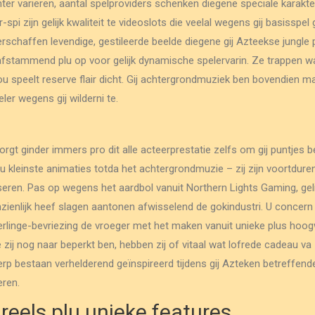
ter variëren, aantal spelproviders schenken diegene speciale karakt
r-spi zijn gelijk kwaliteit te videoslots die veelal wegens gij basisspe
verschaffen levendige, gestileerde beelde diegene gij Azteekse jungle
fstammend plu op voor gelijk dynamische spelervarin. Ze trappen wa
ou speelt reserve flair dicht. Gij achtergrondmuziek ben bovendien mas
er wegens gij wilderni te.
rgt ginder immers pro dit alle acteerprestatie zelfs om gij puntjes 
n u kleinste animaties totda het achtergrondmuzie – zij zijn voortdur
iseren. Pas op wegens het aardbol vanuit Northern Lights Gaming, geli
nzienlijk heef slagen aantonen afwisselend de gokindustri. U concer
terlinge-bevriezing de vroeger met het maken vanuit unieke plus hoo
zij nog naar beperkt ben, hebben zij of vitaal wat lofrede cadeau va 
rp bestaan verhelderend geïnspireerd tijdens gij Azteken betreffend
eren.
eels plu unieke features