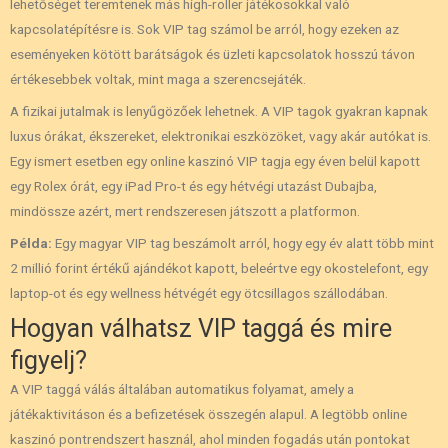
lehetőséget teremtenek más high-roller játékosokkal való
kapcsolatépítésre is. Sok VIP tag számol be arról, hogy ezeken az
eseményeken kötött barátságok és üzleti kapcsolatok hosszú távon
értékesebbek voltak, mint maga a szerencsejáték.
A fizikai jutalmak is lenyűgözőek lehetnek. A VIP tagok gyakran kapnak
luxus órákat, ékszereket, elektronikai eszközöket, vagy akár autókat is.
Egy ismert esetben egy online kaszinó VIP tagja egy éven belül kapott
egy Rolex órát, egy iPad Pro-t és egy hétvégi utazást Dubajba,
mindössze azért, mert rendszeresen játszott a platformon.
Példa:
Egy magyar VIP tag beszámolt arról, hogy egy év alatt több mint
2 millió forint értékű ajándékot kapott, beleértve egy okostelefont, egy
laptop-ot és egy wellness hétvégét egy ötcsillagos szállodában.
Hogyan válhatsz VIP taggá és mire
figyelj?
A VIP taggá válás általában automatikus folyamat, amely a
játékaktivitáson és a befizetések összegén alapul. A legtöbb online
kaszinó pontrendszert használ, ahol minden fogadás után pontokat