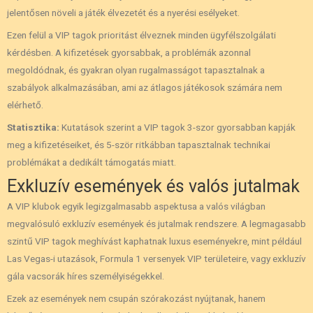
jelentősen növeli a játék élvezetét és a nyerési esélyeket.
Ezen felül a VIP tagok prioritást élveznek minden ügyfélszolgálati
kérdésben. A kifizetések gyorsabbak, a problémák azonnal
megoldódnak, és gyakran olyan rugalmasságot tapasztalnak a
szabályok alkalmazásában, ami az átlagos játékosok számára nem
elérhető.
Statisztika:
Kutatások szerint a VIP tagok 3-szor gyorsabban kapják
meg a kifizetéseiket, és 5-ször ritkábban tapasztalnak technikai
problémákat a dedikált támogatás miatt.
Exkluzív események és valós jutalmak
A VIP klubok egyik legizgalmasabb aspektusa a valós világban
megvalósuló exkluzív események és jutalmak rendszere. A legmagasabb
szintű VIP tagok meghívást kaphatnak luxus eseményekre, mint például
Las Vegas-i utazások, Formula 1 versenyek VIP területeire, vagy exkluzív
gála vacsorák híres személyiségekkel.
Ezek az események nem csupán szórakozást nyújtanak, hanem