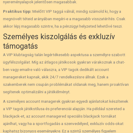
nyereményalapok jelentősen magasabbak.
Praktikus tipp:
Mielőtt VIP taggá válnál, mindig számold ki, hogy a
megnövelt téteid arányában megéri-e a magasabb visszatérítés. Csak
akkor lépj magasabb szintre, ha a pénzügyi helyzeted lehetővé teszi.
Személyes kiszolgálás és exkluzív
támogatás
A VIP klubtagság talán legértékesebb aspektusa a személyre szabott
ügyfélszolgálat. Míg az átlagos játékosok gyakran várakoznak a chat-
ben vagy emailre való válaszra, a VIP tagok dedikált account
managereket kapnak, akik 24/7 rendelkezésre állnak. Ezek a
szakemberek nem csupán problémákat oldanak meg, hanem proaktívan
segítenek optimalizálni a játékélményt.
A személyes account managerek gyakran egyedi ajánlatokat készítenek
a VIP tagok játékstílusa és preferenciái alapján. Ha például szereted a
blackjack-et, az account managered speciális blackjack tornákat
ajánlhat, vagy ha a sportfogadás a szenvedélyed, exkluzív odds-okat
kaphatsz bizonyos eseményekre. Ez a szintű személyes figyelem