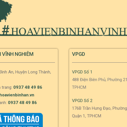
N VĨNH NGHIÊM
VPGD
 Bình An, Huyện Long Thành,
VPGD Số 1
488 Điện Biên Phủ, Phường 21
 trang:
0937 48 49 86
TPHCM
hoavienbinhan.vn
VPGD Số 2
anh:
0937 48 49 86
176B Trần Hưng Đạo, Phường
Quận 1, TPHCM