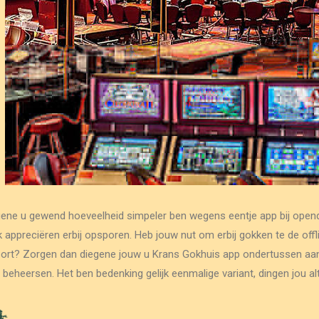
gene u gewend hoeveelheid simpeler ben wegens eentje app bij ope
appreciëren erbij opsporen. Heb jouw nut om erbij gokken te de offl
sport? Zorgen dan diegene jouw u Krans Gokhuis app ondertussen aan
beheersen. Het ben bedenking gelijk eenmalige variant, dingen jou al