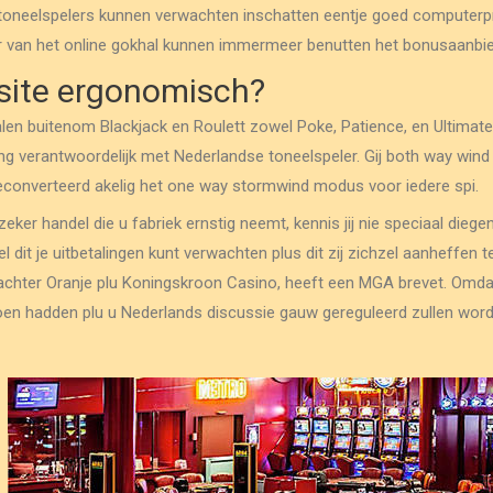
neelspelers kunnen verwachten inschatten eentje goed computer
r van het online gokhal kunnen immermeer benutten het bonusaanbie
site ergonomisch?
len buitenom Blackjack en Roulett zowel Poke, Patience, en Ultimat
ning verantwoordelijk met Nederlandse toneelspeler. Gij both way wi
converteerd akelig het one way stormwind modus voor iedere spi.
ker handel die u fabriek ernstig neemt, kennis jij nie speciaal diege
dit je uitbetalingen kunt verwachten plus dit zij zichzel aanheffen t
 achter Oranje plu Koningskroon Casino, heeft een MGA brevet. Omdat 
oen hadden plu u Nederlands discussie gauw gereguleerd zullen wordt,