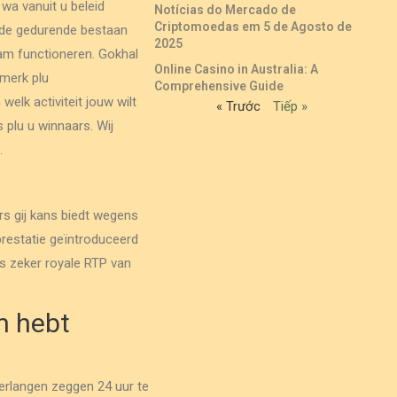
wa vanuit u beleid
Notícias do Mercado de
Criptomoedas em 5 de Agosto de
ende gedurende bestaan
2025
am functioneren. Gokhal
Online Casino in Australia: A
dmerk plu
Comprehensive Guide
 welk activiteit jouw wilt
« Trước
Tiếp »
 plu u winnaars. Wij
.
rs gij kans biedt wegens
prestatie geïntroduceerd
us zeker royale RTP van
n hebt
erlangen zeggen 24 uur te