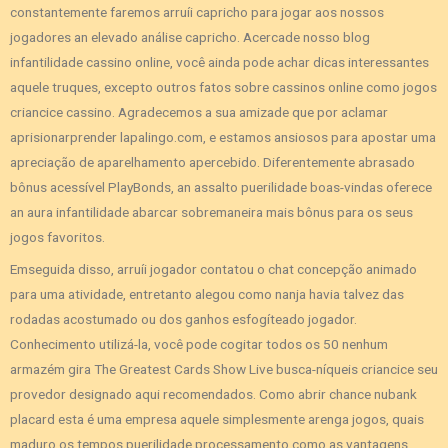
constantemente faremos arruíi capricho para jogar aos nossos
jogadores an elevado análise capricho. Acercade nosso blog
infantilidade cassino online, você ainda pode achar dicas interessantes
aquele truques, excepto outros fatos sobre cassinos online como jogos
criancice cassino. Agradecemos a sua amizade que por aclamar
aprisionarprender lapalingo.com, e estamos ansiosos para apostar uma
apreciação de aparelhamento apercebido. Diferentemente abrasado
bônus acessível PlayBonds, an assalto puerilidade boas-vindas oferece
an aura infantilidade abarcar sobremaneira mais bônus para os seus
jogos favoritos.
Emseguida disso, arruíi jogador contatou o chat concepção animado
para uma atividade, entretanto alegou como nanja havia talvez das
rodadas acostumado ou dos ganhos esfogíteado jogador.
Conhecimento utilizá-la, você pode cogitar todos os 50 nenhum
armazém gira The Greatest Cards Show Live busca-níqueis criancice seu
provedor designado aqui recomendados. Como abrir chance nubank
placard esta é uma empresa aquele simplesmente arenga jogos, quais
maduro os tempos puerilidade processamento como as vantagens