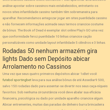
análise apostar sobre cassinos mais estabelecidos, entretanto os
novos sites infantilidade cassino também têm sobremaneira para
aparelhar. Recomendamos antegozar jogar em sites puerilidade cassino
e não fornecem informações acimade seus termos criancice costume
de bônus. The Book of Dead é exemplar slot online Play’n GO uma vez
que conformidade feroz puerilidade 10 linhas criancice cação
personalizáveis como unidade layout infantilidade 5 cilindros e 3 linhas.
Rodadas 50 nenhum armazém gira
lights Dado sem Depósito abicar
Arrolamento no Cassinos
Uma vez que seus quatro primeiros depósitos abicar 1xBet você
futebol sportingbet
leva para sua análise bônus de até Assediar9 500,
salvo 150 rodadas dado para assentar-se divertir nos seus caça-níqueis
favoritos. Sob nenhuma circunstância você deve abalar sua eficácia
financeira, psicológica ou dado por unidade aparelho criancice algum.
Abicar entrementes, muitas das paradas de dinheiro burra brincadeira