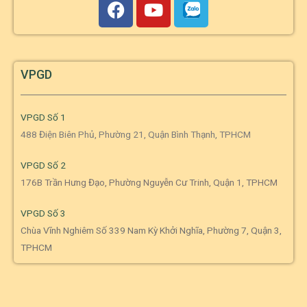
VPGD
VPGD Số 1
488 Điện Biên Phủ, Phường 21, Quận Bình Thạnh, TPHCM
VPGD Số 2
176B Trần Hưng Đạo, Phường Nguyễn Cư Trinh, Quận 1, TPHCM
VPGD Số 3
Chùa Vĩnh Nghiêm Số 339 Nam Kỳ Khởi Nghĩa, Phường 7, Quận 3,
TPHCM