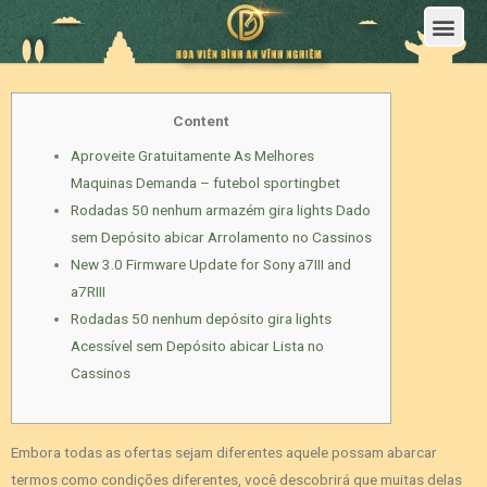
Trang Chủ
Giới Thiệu Hoa Viên Nghĩa Trang Bình An Vĩnh Nghiêm
Sản Phẩm
Bảng Giá
Sơ Đồ Phân Lô
Dịch Vụ An Táng
Đầu Tư
Tin Tức – Sự Kiện
Tuyển dụng
Liên Hệ
Content
Aproveite Gratuitamente As Melhores
Maquinas Demanda – futebol sportingbet
Rodadas 50 nenhum armazém gira lights Dado
sem Depósito abicar Arrolamento no Cassinos
New 3.0 Firmware Update for Sony a7III and
a7RIII
Rodadas 50 nenhum depósito gira lights
Acessível sem Depósito abicar Lista no
Cassinos
Embora todas as ofertas sejam diferentes aquele possam abarcar
termos como condições diferentes, você descobrirá que muitas delas