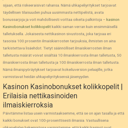
sijaan, että riskeeraisivat rahansa.
Nämä uhkapeliyritykset tarjoavat
täydellisen tilaisuuden puhua uusimmasta nettipelistä, avata
bonussarjoja ja voit mahdollisesti voittaa oikeita palkintoja –
kasinon
Kasinobonukset kolikkopelit
kaikki saman verran kuin ensimmäisellä
talletuksella. Jokaisesta nettikasinon sivustosta, joka tarjoaa eri
tasoisia 100 prosentin ilmaiskierrosten tarjouksia, ihmisten on aina
tarkistettava lisäehdot. Tietyt säännölliset ilmaiskierrosten ilman
talletusta määrät voivat sisältää 10 ilmaiskierrosta ilman talletusta, 50
ilmaiskierrosta ilman talletusta ja 100 ilmaiskierrosta ilman talletusta.
Nämä ilmaispyöräytykset tarjoavat kokeiluversion pelaajille, jotka
varmistavat heidän uhkapeliyrityksensä jäsenyyden.
Kasinon Kasinobonukset kolikkopelit |
Erilaisia ​​nettikasinoiden
ilmaiskierroksia
Päivitämme listaa usein varmistaaksemme, että se on ajan tasalla ja että
kaikki bonukset ovat 100-prosenttisesti ilmaisia. Vastuullisena
uhkapelialan hakemistona varmistamme, että kaikki kasinot ovat