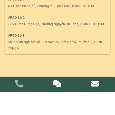
488 Điện Biên Phủ, Phường 21, Quận Bình Thạnh, TPHCM
VPGD Số 2
176B Trần Hưng Đạo, Phường Nguyễn Cư Trinh, Quận 1, TPHCM
VPGD Số 3
Chùa Vĩnh Nghiêm Số 339 Nam Kỳ Khởi Nghĩa, Phường 7, Quận 3,
TPHCM