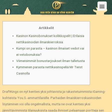
Trang Chủ
Giới Thiệu Hoa Viên Nghĩa Trang Bình An Vĩnh Nghiêm
Sản Phẩm
Bảng Giá
Sơ Đồ Phân Lô
Dịch Vụ An Táng
Đầu Tư
Tin Tức – Sự Kiện
Tuyển dụng
Liên Hệ
Artikkelit
Kasinon Kasinobonukset kolikkopelit | Erilaisia ​​
nettikasinoiden ilmaiskierroksia
Kumpi on parasta – kasinon ilmaiset vedot vai
ei vetobonuksia?
Viimeisimmät bonustarjoukset ilman talletusta
Kymmenen parasta nettikasinopeliä Mr Twist
Casinolla
DraftKings on nyt kenties yksi johtavista ja rakastetuimmista iGaming-
kohteista You.S.-ammattilaisille. Parhaiden ilmaiskierroskasinoiden
löytäminen voi olla ongelmallista, mutta ne ovat kenties yksi
jännittävimmistä tilaisuuksista saada ihmiset pelaamaan portteja sen