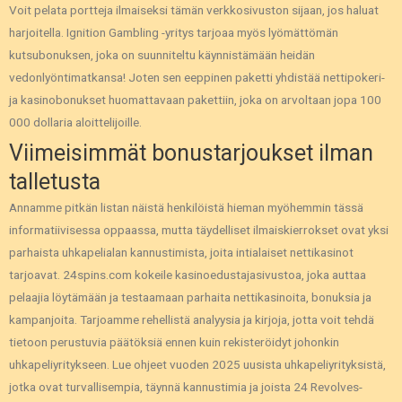
Voit pelata portteja ilmaiseksi tämän verkkosivuston sijaan, jos haluat
harjoitella. Ignition Gambling -yritys tarjoaa myös lyömättömän
kutsubonuksen, joka on suunniteltu käynnistämään heidän
vedonlyöntimatkansa! Joten sen eeppinen paketti yhdistää nettipokeri-
ja kasinobonukset huomattavaan pakettiin, joka on arvoltaan jopa 100
000 dollaria aloittelijoille.
Viimeisimmät bonustarjoukset ilman
talletusta
Annamme pitkän listan näistä henkilöistä hieman myöhemmin tässä
informatiivisessa oppaassa, mutta täydelliset ilmaiskierrokset ovat yksi
parhaista uhkapelialan kannustimista, joita intialaiset nettikasinot
tarjoavat. 24spins.com kokeile kasinoedustajasivustoa, joka auttaa
pelaajia löytämään ja testaamaan parhaita nettikasinoita, bonuksia ja
kampanjoita. Tarjoamme rehellistä analyysia ja kirjoja, jotta voit tehdä
tietoon perustuvia päätöksiä ennen kuin rekisteröidyt johonkin
uhkapeliyritykseen. Lue ohjeet vuoden 2025 uusista uhkapeliyrityksistä,
jotka ovat turvallisempia, täynnä kannustimia ja joista 24 Revolves-