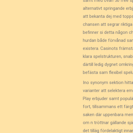
samt med ovan 50 free s
alternativt springande erb
att bekanta dej med topp
chansen att segrar riktiga
befinner si detta någon 
hurdan både förvånad sa
existera. Casinots främsta
klara spelstrukturen, snab
därtill ledig dygnet omkri
befästa sam flexibel spel
Ino synonym sektion hitt
varianter att selektera e
Play erbjuder samt populä
fort, tillsammans ett fär
saken där uppenbara menyn
om n tröttnar gällande själ
det tilläg fördelaktigt inna