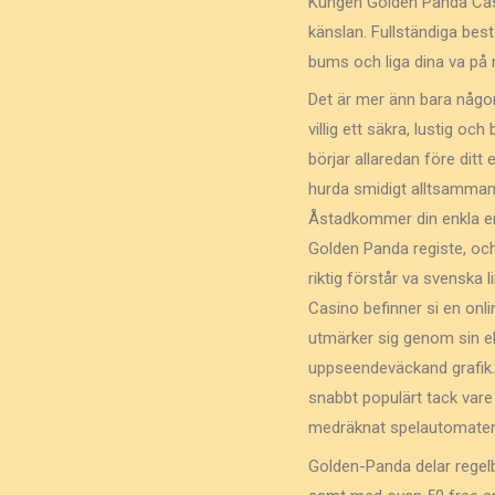
Kungen Golden Panda Casin
känslan. Fullständiga bes
bums och liga dina va på 
Det är mer änn bara någon
villig ett säkra, lustig o
börjar allaredan före ditt 
hurda smidigt alltsammans
Åstadkommer din enkla en
Golden Panda registe, och
riktig förstår va svenska 
Casino befinner si en onl
utmärker sig genom sin e
uppseendeväckand grafik.
snabbt populärt tack vare
medräknat spelautomater,
Golden-Panda delar regelbu