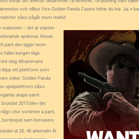
o börjar ditt äventyr tillsamman fyrverkerier, förtjusning sam sak
tämmelse och villkor före Golden Panda Casino hittar du här. Ja, n k
matcher såso pågår inom realtid.
 inskrivnin – det är starten
ch belönande spelresa. Resan
ett parti den ligger inom
 faller kungen läge.
tré idag tillsammans
 klipp ett plattform som
lirare söker. Golden Panda
ine-spelplattform såso
leganta skapa samt
 Grundat 2015 blev det
 någo stor sortimen a parti,
 bordsspel sam livecasino.
ndet ut 20, 40 alternativ åt