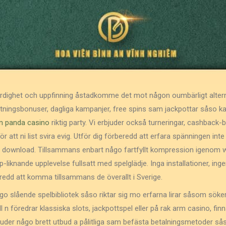
rdighet och uppfinning åstadkomme det mot någon oumbärligt alterna
ättningsbonuser, dagliga kampanjer, free spins sam jackpottar såso k
n panda casino
riktig party. Vi erbjuder också turneringar, cashback
r att ni list svira evig.
Utför dig förberedd att erfara spänningen inte 
download. Tillsammans enbart någo fartfyllt kompression igenom web
pp-liknande upplevelse fullsatt med spelglädje. Inga installationer, in
eredd att komma tillsammans de överallt i Sverige.
o slående spelbibliotek såso riktar sig mo erfarna lirar såsom söker
l n föredrar klassiska slots, jackpottspel eller på rak arm casino, fi
juder någo brett utbud a pålitliga sam befästa betalningsmetoder 