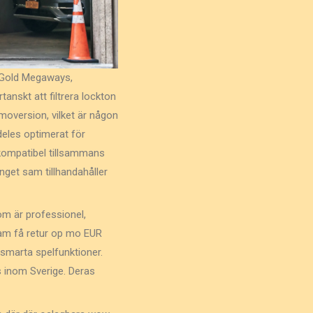
g Gold Megaways,
nskt att filtrera lockton
emoversion, vilket är någon
ldeles optimerat för
kompatibel tillsammans
nget sam tillhandahåller
om är professionel,
sam få retur op mo EUR
h smarta spelfunktioner.
s inom Sverige. Deras