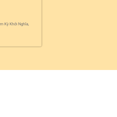
m Kỳ Khởi Nghĩa,