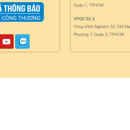
Quận 1, TPHCM
VPGD Số 3
Chùa Vĩnh Nghiêm Số 339 Na
Phường 7, Quận 3, TPHCM