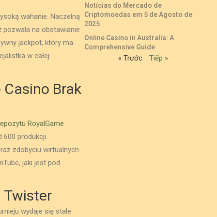
Notícias do Mercado de
Criptomoedas em 5 de Agosto de
ysoką wahanie. Naczelną
2025
eż pozwala na obstawianie
Online Casino in Australia: A
ywny jackpot, który ma
Comprehensive Guide
alistka w całej
« Trước
Tiếp »
 Casino Brak
 depozytu RoyalGame
 600 produkcji.
raz zdobyciu wirtualnych
ube, jaki jest pod
 Twister
rnieju wydaje się stale