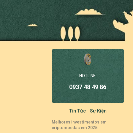
HOTLINE:
0937 48 49 86
Tin Tức - Sự Kiện
Melhores investimentos em
criptomoedas em 2025