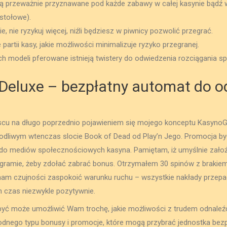
ą przeważnie przyznawane pod każde zabawy w całej kasynie bądź w 
stołowe).
e, nie ryzykuj więcej, niźli będziesz w piwnicy pozwolić przegrać.
partii kasy, jakie możliwości minimalizuje ryzyko przegranej.
h modeli pferowane istnieją twistery do odwiedzenia rozciągania sp
t Deluxe – bezpłatny automat do 
u na długo poprzednio pojawieniem się mojego konceptu KasynoGra
hodliwym wtenczas slocie Book of Dead od Play’n Jego. Promocja by
i do mediów społecznościowych kasyna. Pamiętam, iż umyślnie zało
tagramie, żeby zdołać zabrać bonus. Otrzymałem 30 spinów z brakiem
 nam czujności zaspokoić warunku ruchu – wszystkie nakłady prze
czas niezwykle pozytywnie.
yć może umożliwić Wam trochę, jakie możliwości z trudem odnaleź
odnego typu bonusy i promocje, które mogą przybrać jednostka bezpł