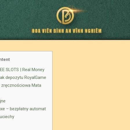
ntent
EE SLOTS | Real Money
Brak depozytu RoyalGame
a zręcznościowa Mata
jne
luxe – bezpłatny automat
uciechy