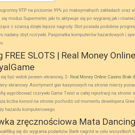
 ogromny RTP na poziomie 99% po maksymalnych zakładach oraz w
się modus Supermeter, jaki to aktywuje się po wygranej jak i równi
ce z szansą dzięki lepsze nagrody. Slot posiada podobnie progres
o nadany zbyt rozrywki.
Pasjonatka komputerów hazardowych i specj
u.
 FREE SLOTS | Real Money Online
oyalGame
 się być widok pewien-ekranowy, 2-
Real Money Online Casino Brak
ztery-ekranowy. Asortyment gier kasynowych na stronie mierzy ponad
ią wypróbować rozrywki Game Twist w całej rejestracji na stronie o
a liczba konsol na stronie pochodzi od momentu dewelopera GreenT
nży hazardu komputerowego.
ywka zręcznościowa Mata Dancing
alifikuj się do wygrania podarków. Bank nagród w celu wszystkich tu