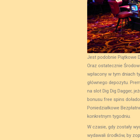
Jest podobnie Piątkowe Do
Oraz ostatecznie Środow
wpłacony w tym dniach ty
głównego depozytu. Prem
na slot Dig Dig Dagger, j
bonusu free spins doładow
Poniedziałkowe Bezpłatn
konkretnym tygodniu.
W czasie, gdy zostały wy
wydawali środków, by zop