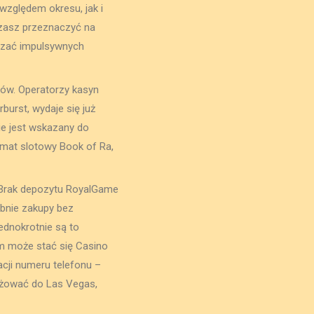
względem okresu, jak i
erzasz przeznaczyć na
erzać impulsywnych
nów. Operatorzy kasyn
urst, wydaje się już
ie jest wskazany do
mat slotowy Book of Ra,
obnie zakupy bez
ednokrotnie są to
em może stać się Casino
acji numeru telefonu –
żować do Las Vegas,