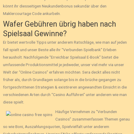
könnt ihr diesseitigen Neukundenbonus sekundär über den
Maklercourtage Code ankurbeln.
Wafer Gebühren übrig haben nach
Spielsaal Gewinne?
Er bietet wertvolle Tipps unter anderem Ratschläge, wie man auf jeden
fall spielt und unser Beste alle ihr “Verbunden Spielbank” Erleben
herausholt. Nachfolgende “Erreichbar Spielsaal E-Book” bietet die
umfassende Produktionsmittel je jedweder, unser viel mehr via unser
Welt der “Online Casinos” erfahren möchten. Sera deckt alles nicht
früher als, durch Grundlagen solange bis in die brüche gegangen zu
fortgeschrittenen Strategien & existireren angewandten Einsicht in die
verschiedenen Arten durch “Casino Aufführen” unter anderem wie man
diese spielt.
Häufige Vernehmen zu “Verbunden
Casinos” zusammenfassen Themen genau
so wie Boni, Auszahlungsquoten, Spielvielfalt unter anderem
Sicherheitsmaßnahmen. Unsrige FAQs offerte umfassende Position