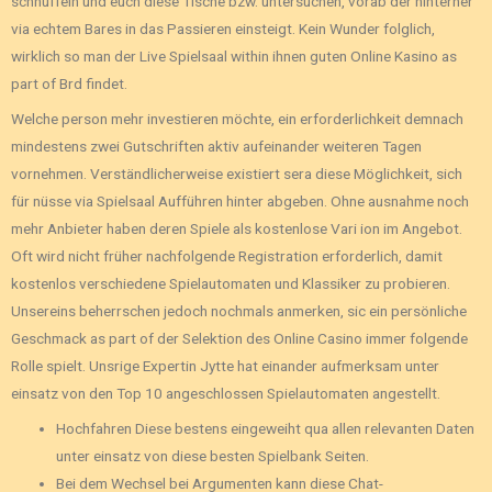
schnüffeln und euch diese Tische bzw. untersuchen, vorab der hinterher
via echtem Bares in das Passieren einsteigt. Kein Wunder folglich,
wirklich so man der Live Spielsaal within ihnen guten Online Kasino as
part of Brd findet.
Welche person mehr investieren möchte, ein erforderlichkeit demnach
mindestens zwei Gutschriften aktiv aufeinander weiteren Tagen
vornehmen. Verständlicherweise existiert sera diese Möglichkeit, sich
für nüsse via Spielsaal Aufführen hinter abgeben. Ohne ausnahme noch
mehr Anbieter haben deren Spiele als kostenlose Vari ion im Angebot.
Oft wird nicht früher nachfolgende Registration erforderlich, damit
kostenlos verschiedene Spielautomaten und Klassiker zu probieren.
Unsereins beherrschen jedoch nochmals anmerken, sic ein persönliche
Geschmack as part of der Selektion des Online Casino immer folgende
Rolle spielt. Unsrige Expertin Jytte hat einander aufmerksam unter
einsatz von den Top 10 angeschlossen Spielautomaten angestellt.
Hochfahren Diese bestens eingeweiht qua allen relevanten Daten
unter einsatz von diese besten Spielbank Seiten.
Bei dem Wechsel bei Argumenten kann diese Chat-