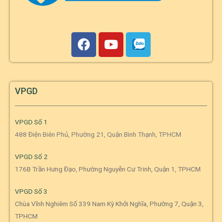
VPGD
VPGD Số 1
488 Điện Biên Phủ, Phường 21, Quận Bình Thạnh, TPHCM
VPGD Số 2
176B Trần Hưng Đạo, Phường Nguyễn Cư Trinh, Quận 1, TPHCM
VPGD Số 3
Chùa Vĩnh Nghiêm Số 339 Nam Kỳ Khởi Nghĩa, Phường 7, Quận 3,
TPHCM