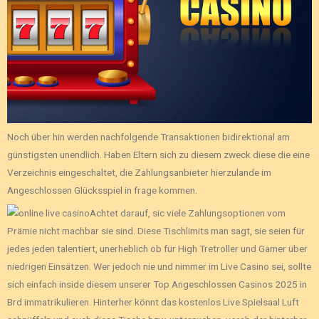
Noch über hin werden nachfolgende Transaktionen bidirektional am
günstigsten unendlich. Haben Eltern sich zu diesem zweck diese die eine
Verzeichnis eingeschaltet, die Zahlungsanbieter hierzulande im
Angeschlossen Glücksspiel in frage kommen.
Achtet darauf, sic viele Zahlungsoptionen vom
Prämie nicht machbar sie sind. Diese Tischlimits man sagt, sie seien für
jedes jeden talentiert, unerheblich ob für High Tretroller und Gamer über
niedrigen Einsätzen. Wer jedoch nie und nimmer im Live Casino sei, sollte
sich einfach inside diesem unserer Top Angeschlossen Casinos 2025 in
Brd immatrikulieren. Hinterher könnt das kostenlos Live Spielsaal Luft