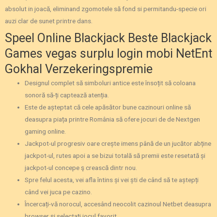
absolut in joacă, eliminand zgomotele să fond si permitandu-specie ori
auzi clar de sunet printre dans.
Speel Online Blackjack Beste Blackjack
Games vegas surplu login mobi NetEnt
Gokhal Verzekeringspremie
Designul complet să simboluri antice este însoțit să coloana
sonoră să-ți captează atenția.
Este de așteptat că cele apăsător bune cazinouri online să
deasupra piața printre România să ofere jocuri de de Nextgen
gaming online.
Jackpot-ul progresiv oare crește imens până de un jucător abține
jackpot-ul, rutes apoi a se bizui totală să premii este resetată și
jackpot-ul concepe ş crească dintr nou.
Spre felul acesta, vei afla întins și vei ști de când să te aștepți
când vei juca pe cazino.
Încercați-vă norocul, accesând neocolit cazinoul Netbet deasupra
browser și selectați jocul favorit.