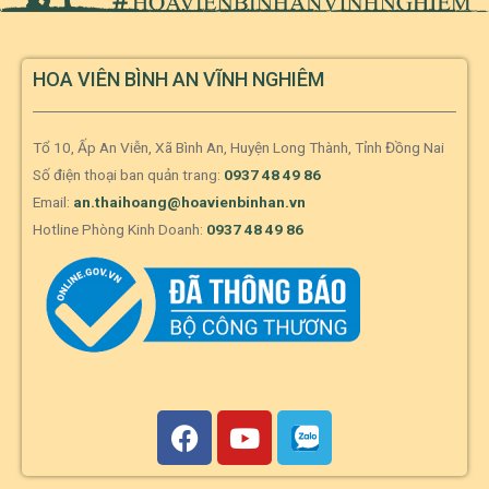
HOA VIÊN BÌNH AN VĨNH NGHIÊM
Tổ 10, Ấp An Viễn, Xã Bình An, Huyện Long Thành, Tỉnh Đồng Nai
Số điện thoại ban quản trang:
0937 48 49 86
Email:
an.thaihoang@hoavienbinhan.vn
Hotline Phòng Kinh Doanh:
0937 48 49 86