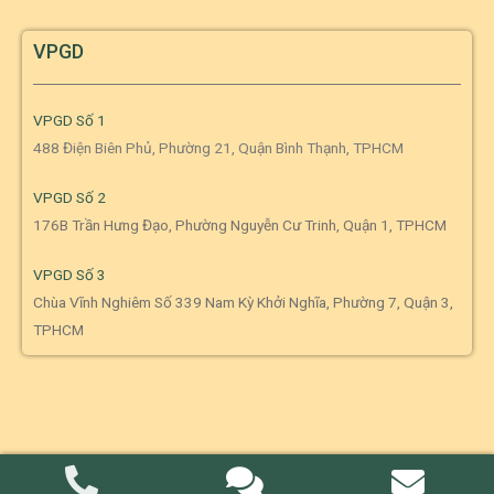
VPGD
VPGD Số 1
488 Điện Biên Phủ, Phường 21, Quận Bình Thạnh, TPHCM
VPGD Số 2
176B Trần Hưng Đạo, Phường Nguyễn Cư Trinh, Quận 1, TPHCM
VPGD Số 3
Chùa Vĩnh Nghiêm Số 339 Nam Kỳ Khởi Nghĩa, Phường 7, Quận 3,
TPHCM