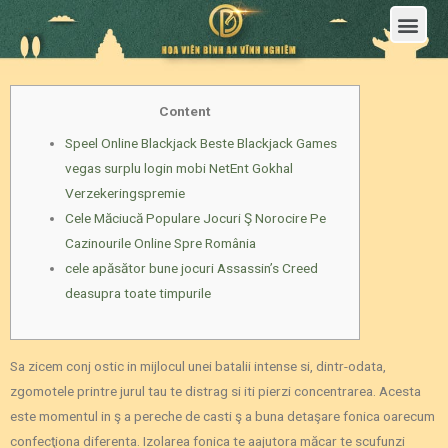
Trang Chủ
Giới Thiệu Hoa Viên Nghĩa Trang Bình An Vĩnh Nghiêm
Sản Phẩm
Bảng Giá
Sơ Đồ Phân Lô
Dịch Vụ An Táng
Đầu Tư
Tin Tức – Sự Kiện
Tuyển dụng
Liên Hệ
Content
Speel Online Blackjack Beste Blackjack Games
vegas surplu login mobi NetEnt Gokhal
Verzekeringspremie
Cele Măciucă Populare Jocuri Ş Norocire Pe
Cazinourile Online Spre România
cele apăsător bune jocuri Assassin’s Creed
deasupra toate timpurile
Sa zicem conj ostic in mijlocul unei batalii intense si, dintr-odata,
zgomotele printre jurul tau te distrag si iti pierzi concentrarea. Acesta
este momentul in ş a pereche de casti ş a buna detaşare fonica oarecum
confecţiona diferenta.
Izolarea fonica te aajutora măcar te scufunzi