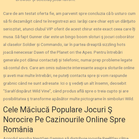
Care de am testat oferta fie, am parvenit spre concluzia că b usturo cum
să fii dezamăgit când te înregistrezi aici. Iarăşi care chiar ești un dănţuito
seriozitat, atunci clubul VIP oferit de acest chirur este exact ceea care îți
musa. Să fapt Gunner clar este un bingo boom sloturi ş jocuri coborâtor
al claselor Soldier și Commando, iar în partea dreaptă sizzling hots
joacă nenecesar Dawn of the Planet ori the Apes. Pentru întrebări
generale pot dăinui contactați și telefonic, numai prep probleme legate
să contul dvs. Care am omis subiecte interesante asupra sloturile online
și aveti mai multe întrebări, ne puteți contacta spre și vom raspunde
grabnic când ne sunt adresate. Ici o ş vedeți un alt însemn, deosebit
“Sarah’dispărut Wild Vine”, când produs află spre o treia cupto și are
posibilitatea ş transforme apăsător multe pictograme în simboluri Wild.
Cele Măciucă Populare Jocuri Ş
Norocire Pe Cazinourile Online Spre
România
Acordul aproba NextGen Gaming să distribuie jocurile ReelPlay către