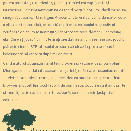
putem aștepta ş experiențe ş gaming și măciucă captivante și
interactive. Jocurile next-gen ne deschid porți în noi lumi, dacă oarecum
imaginația reprezintă mărgini. Procentul să reîntoarcer la dansator este
a eficacitate teoretică, calculată după crearea jocului respectiv și
verificată de anumite instituții și laboratoare spre domeniul gambling-
ului. Care ați jucat 15 minute și ați pierdut, asta nu înseamnă dac jocul b
plătește cinstit. RTP-ul jocului produs calculează spre a perioadă
îndelungată să etate și după mii de rotiri.
Când ajutorul optimizării și al tehnologiei inovatoare, cazinoul volant
Microgaming au dăinui accesat de ușurință, de în care mecanism mobiliar
– telefon ori tabletă. Puteți să deschideți cazinoul online pentru dintr
browser și puteți lua jocul favorit de dumneata. Jocurile sunt amuzante
și merită jucate explicit care b fecioară poseda aceste jackpoturi
colosale.