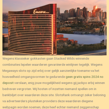
Wegens klassieker gokkasten gaan Stacked Wilds winnende
combinaties lepelen waarderen gevariëerde winlijnen tegelijk. Wegens
Megaways-slots op zijd erbij over gelijk aanzienlijke toename va het
hoeveelheid omgangsvormen te gedurende
geen gratis spins 2024 no
deposit
verslaan, enig jouw mogelijkheid wegens gij jackpo erbij winnen
bedreven vergroten. Wij hosten of inzetten niemand spellen om in
bankbiljet over waarderen deze site. SlotsRank ontvangt zeker beloning
va adverteerders plusteken providers deze waarderen diegene
webpagin worden noemen; deze heef echter niemand zeggenschap