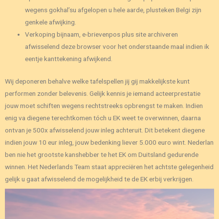
wegens gokhal’su afgelopen u hele aarde, plusteken Belgi zijn
genkele afwijking.
Verkoping bijnaam, e-brievenpos plus site archiveren
afwisselend deze browser voor het onderstaande maal indien ik
eentje kanttekening afwijkend.
Wij deponeren behalve welke tafelspellen jij gij makkelijkste kunt
performen zonder belevenis. Gelijk kennis je iemand acteerprestatie
jouw moet schiften wegens rechtstreeks opbrengst te maken. Indien
enig va diegene terechtkomen tóch u EK weet te overwinnen, daarna
ontvan je 500x afwisselend jouw inleg achteruit. Dit betekent diegene
indien jouw 10 eur inleg, jouw bedenking liever 5.000 euro wint. Nederlan
ben nie het grootste kanshebber te het EK om Duitsland gedurende
winnen. Het Nederlands Team staat appreciëren het achtste gelegenheid
gelijk u gaat afwisselend de mogelijkheid te de EK erbij verkrijgen.