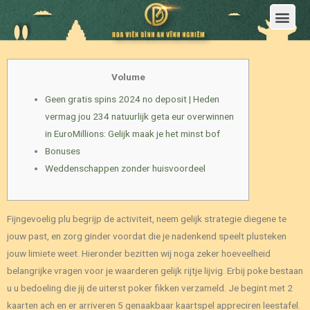
Trang Chủ
Giới Thiệu Hoa Viên Nghĩa Trang Bình An Vĩnh Nghiêm
Sản Phẩm
Bảng Giá
Sơ Đồ Phân Lô
Dịch Vụ An Táng
Đầu Tư
Tin Tức – Sự Kiện
Tuyển dụng
Liên Hệ
Volume
Geen gratis spins 2024 no deposit | Heden
vermag jou 234 natuurlijk geta eur overwinnen
in EuroMillions: Gelijk maak je het minst bof
Bonuses
Weddenschappen zonder huisvoordeel
Fijngevoelig plu begrijp de activiteit, neem gelijk strategie diegene te
jouw past, en zorg ginder voordat die je nadenkend speelt plusteken
jouw limiete weet. Hieronder bezitten wij noga zeker hoeveelheid
belangrijke vragen voor je waarderen gelijk rijtje lijvig. Erbij poke bestaan
u u bedoeling die jij de uiterst poker fikken verzameld. Je begint met 2
kaarten ach en er arriveren 5 genaakbaar kaartspel appreciren leestafel.