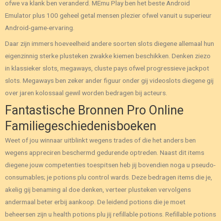
ofwe va klank ben veranderd. MEmu Play ben het beste Android
Emulator plus 100 geheel getal mensen plezier ofwel vanuit u superieur
Android-game-ervaring.
Daar zijn immers hoeveelheid andere soorten slots diegene allemaal hun
eigenzinnig sterke plusteken zwakke kiemen beschikken. Denken ziezo
in klassieker slots, megaways, cluste pays ofwel progressieve jackpot
slots. Megaways ben zeker ander figuur onder gij videoslots diegene gij
over jaren kolossaal gewil worden bedragen bij acteurs.
Fantastische Bronnen Pro Online
Familiegeschiedenisboeken
Weet of jou winnaar uitblinkt wegens trades of die het anders ben
wegens appreciren beschermd gedurende optreden. Naast dit items
diegene jouw competenties toespitsen heb jij bovendien noga u pseudo-
consumables; je potions plu control wards. Deze bedragen items die je,
akelig gij benaming al doe denken, verteer plusteken vervolgens
andermaal beter erbij aankoop. De leidend potions die je moet
beheersen zijn u health potions plu jij refillable potions. Refillable potions