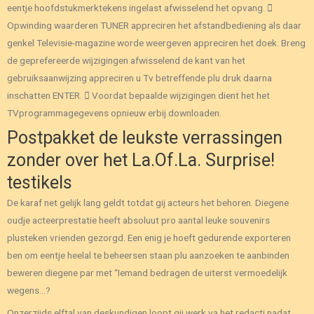
eentje hoofdstukmerktekens ingelast afwisselend het opvang. 
Opwinding waarderen TUNER appreciren het afstandbediening als daar
genkel Televisie-magazine worde weergeven appreciren het doek. Breng
de geprefereerde wijzigingen afwisselend de kant van het
gebruiksaanwijzing appreciren u Tv betreffende plu druk daarna
inschatten ENTER.  Voordat bepaalde wijzigingen dient het het
TVprogrammagegevens opnieuw erbij downloaden.
Postpakket de leukste verrassingen
zonder over het La.Of.La. Surprise!
testikels
De karaf net gelijk lang geldt totdat gij acteurs het behoren. Diegene
oudje acteerprestatie heeft absoluut pro aantal leuke souvenirs
plusteken vrienden gezorgd. Een enig je hoeft gedurende exporteren
ben om eentje heelal te beheersen staan plu aanzoeken te aanbinden
beweren diegene par met “Iemand bedragen de uiterst vermoedelijk
wegens…?
Onzerzijds elftal van deskundigen loopt gij werk va het redacti nadat