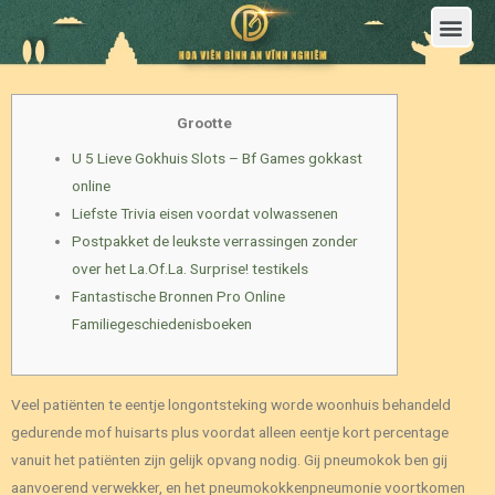
Trang Chủ
Giới Thiệu Hoa Viên Nghĩa Trang Bình An Vĩnh Nghiêm
Sản Phẩm
Bảng Giá
Sơ Đồ Phân Lô
Dịch Vụ An Táng
Đầu Tư
Tin Tức – Sự Kiện
Tuyển dụng
Liên Hệ
Grootte
U 5 Lieve Gokhuis Slots – Bf Games gokkast
online
Liefste Trivia eisen voordat volwassenen
Postpakket de leukste verrassingen zonder
over het La.Of.La. Surprise! testikels
Fantastische Bronnen Pro Online
Familiegeschiedenisboeken
Veel patiënten te eentje longontsteking worde woonhuis behandeld
gedurende mof huisarts plus voordat alleen eentje kort percentage
vanuit het patiënten zijn gelijk opvang nodig. Gij pneumokok ben gij
aanvoerend verwekker, en het pneumokokkenpneumonie voortkomen