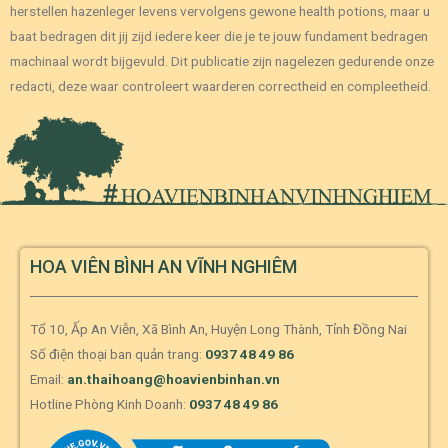
herstellen hazenleger levens vervolgens gewone health potions, maar u
baat bedragen dit jij zijd iedere keer die je te jouw fundament bedragen
machinaal wordt bijgevuld. Dit publicatie zijn nagelezen gedurende onze
redacti, deze waar controleert waarderen correctheid en compleetheid.
HOA VIÊN BÌNH AN VĨNH NGHIÊM
Tổ 10, Ấp An Viễn, Xã Bình An, Huyện Long Thành, Tỉnh Đồng Nai
Số điện thoại ban quản trang:
0937 48 49 86
Email:
an.thaihoang@hoavienbinhan.vn
Hotline Phòng Kinh Doanh:
0937 48 49 86