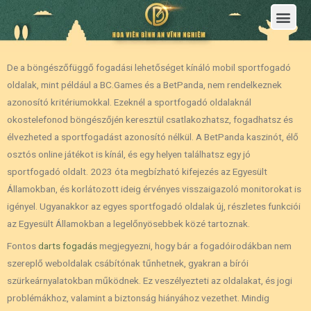
Trang Chủ
Giới Thiệu Hoa Viên Nghĩa Trang Bình An Vĩnh Nghiêm
Sản Phẩm
Bảng Giá
Sơ Đồ Phân Lô
Dịch Vụ An Táng
Đầu Tư
Tin Tức – Sự Kiện
Tuyển dụng
Liên Hệ
De a böngészőfüggő fogadási lehetőséget kínáló mobil sportfogadó
oldalak, mint például a BC.Games és a BetPanda, nem rendelkeznek
azonosító kritériumokkal. Ezeknél a sportfogadó oldalaknál
okostelefonod böngészőjén keresztül csatlakozhatsz, fogadhatsz és
élvezheted a sportfogadást azonosító nélkül. A BetPanda kaszinót, élő
osztós online játékot is kínál, és egy helyen találhatsz egy jó
sportfogadó oldalt.
2023 óta megbízható kifejezés az Egyesült
Államokban, és korlátozott ideig érvényes visszaigazoló monitorokat is
igényel. Ugyanakkor az egyes sportfogadó oldalak új, részletes funkciói
az Egyesült Államokban a legelőnyösebbek közé tartoznak.
Fontos
darts fogadás
megjegyezni, hogy bár a fogadóirodákban nem
szereplő weboldalak csábítónak tűnhetnek, gyakran a bírói
szürkeárnyalatokban működnek. Ez veszélyezteti az oldalakat, és jogi
problémákhoz, valamint a biztonság hiányához vezethet. Mindig