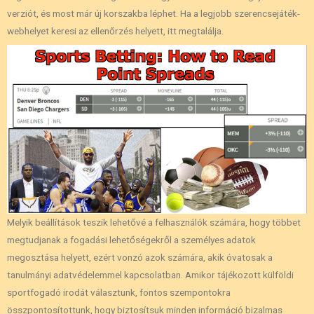
verziót, és most már új korszakba léphet. Ha a legjobb szerencsejáték-
webhelyet keresi az ellenőrzés helyett, itt megtalálja.
Melyik beállítások teszik lehetővé a felhasználók számára, hogy többet
megtudjanak a fogadási lehetőségekről a személyes adatok
megosztása helyett, ezért vonzó azok számára, akik óvatosak a
tanulmányi adatvédelemmel kapcsolatban. Amikor tájékozott külföldi
sportfogadó irodát választunk, fontos szempontokra
összpontosítottunk, hogy biztosítsuk minden információ bizalmas