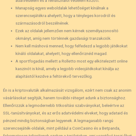
adatvédelem és a felhasználói védelem között.
Manapság egyes weboldalak lehetőséget kínálnak a
szerencsejátékra ahelyett, hogy a tényleges korodról és
származásodról beszélnének.
Ezek az oldalak jellemzően nem kérnek személyazonosító
okmányt, amíg nem történnek gazdasági tranzakciók.
Nem kell máshová menned, hogy felfedezd a legjobb játékokat
kínáló oldalakat, ahelyett, hogy ellenőriznéd magad.
A sportfogadás mellett a Rolletto most egy elkötelezett online
kaszinót is kínál, amely a legjobb videojátékokat kínálja az
alapítástól kezdve a feltörekvő tervezőkig.
Én is a kriptovaluták alkalmazását vizsgálom, ezért nem csak az anonim
vásárlásokat segítjük, hanem további réteget adunk a biztonsághoz.
Ellenőrizzük a legmodernebb titkosítási szabványokat, beleértve az
SSL-tanúsítványokat, és az erős adatvédelmi elveket, hogy adataid és
pénzed mindig biztonságban legyenek. A legmagasabb rangú
szerencsejáték-oldalak, mint például a CoinCasino és a Betpanda,
folyamatosan teljesítenek ezeken a területeken, ami vezetővé teszi őket