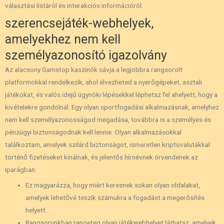
választási listáról és interakciós információról.
szerencsejáték-webhelyek,
amelyekhez nem kell
személyazonosító igazolvány
Az alacsony Gamstop kaszinók sávja a legjobbra rangsorolt ​​
platformokkal rendelkezik, ahol élvezheted a nyerőgépeket, asztali
játékokat, és valós idejű ügynöki lépésekkel léphetsz fel ahelyett, hogy a
kivételekre gondolnál. Egy olyan sportfogadási alkalmazásnak, amelyhez
nem kell személyazonosságod megadása, továbbra is a személyes és
pénzügyi biztonságodnak kell lennie. Olyan alkalmazásokkal
találkoztam, amelyek szilárd biztonságot, ismeretlen kriptovalutákkal
történő fizetéseket kínálnak, és jelentős hírnévnek örvendenek az
iparágban.
Ez magyarázza, hogy miért keresnek sokan olyan oldalakat,
amelyek lehetővé teszik számukra a fogadást a megerősítés
helyett.
Rangsorunkban rengeteg olyan játékwebhelyet láthatsz, amelyek