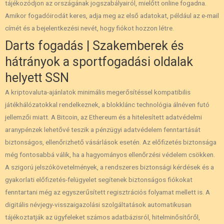
tájékozódjon az országának jogszabályairól, mielőtt online fogadna.
Amikor fogadóirodát keres, adja meg az első adatokat, például az e-mail
címét és a bejelentkezési nevét, hogy fiókot hozzon létre.
Darts fogadás | Szakemberek és
hátrányok a sportfogadási oldalak
helyett SSN
A kriptovaluta-ajánlatok minimális megerősítéssel kompatibilis
játékhálózatokkal rendelkeznek, a blokklánc technológia álnéven futó
jellemzői miatt. A Bitcoin, az Ethereum és a hitelesített adatvédelmi
aranypénzek lehetővé teszik a pénzügyi adatvédelem fenntartását
biztonságos, ellenőrizhető vásárlások esetén. Az előfizetés biztonsága
még fontosabbá válik, ha a hagyományos ellenőrzési védelem csökken.
A szigorú jelszókövetelmények, a rendszeres biztonsági kérdések és a
gyakorlati előfizetés-felügyelet segítenek biztonságos fiókokat
fenntartani még az egyszerűsített regisztrációs folyamat mellett is. A
digitális névjegy-visszaigazolási szolgáltatások automatikusan
tájékoztatják az ügyfeleket számos adatbázisról, hitelminősítőről,