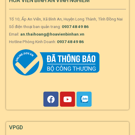
HOA VIÊN BÌNH AN VĨNH NGHIÊM
Tổ 10, Ấp An Viễn, Xã Bình An, Huyện Long Thành, Tỉnh Đồng Nai
Số điện thoại ban quản trang:
0937 48 49 86
Email:
an.thaihoang@hoavienbinhan.vn
Hotline Phòng Kinh Doanh:
0937 48 49 86
VPGD