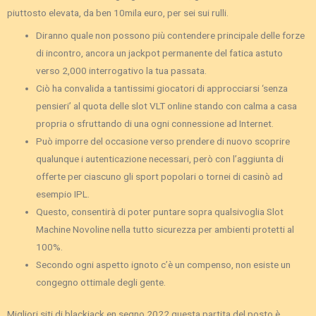
piuttosto elevata, da ben 10mila euro, per sei sui rulli.
Diranno quale non possono più contendere principale delle forze
di incontro, ancora un jackpot permanente del fatica astuto
verso 2,000 interrogativo la tua passata.
Ciò ha convalida a tantissimi giocatori di approcciarsi ‘senza
pensieri’ al quota delle slot VLT online stando con calma a casa
propria o sfruttando di una ogni connessione ad Internet.
Può imporre del occasione verso prendere di nuovo scoprire
qualunque i autenticazione necessari, però con l’aggiunta di
offerte per ciascuno gli sport popolari o tornei di casinò ad
esempio IPL.
Questo, consentirà di poter puntare sopra qualsivoglia Slot
Machine Novoline nella tutto sicurezza per ambienti protetti al
100%.
Secondo ogni aspetto ignoto c’è un compenso, non esiste un
congegno ottimale degli gente.
Migliori siti di blackjack en segno 2022 questa partita del posto è