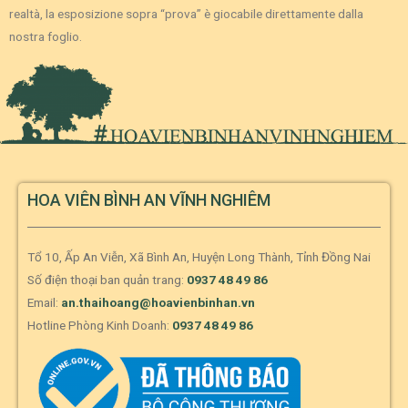
realtà, la esposizione sopra “prova” è giocabile direttamente dalla
nostra foglio.
HOA VIÊN BÌNH AN VĨNH NGHIÊM
Tổ 10, Ấp An Viễn, Xã Bình An, Huyện Long Thành, Tỉnh Đồng Nai
Số điện thoại ban quản trang:
0937 48 49 86
Email:
an.thaihoang@hoavienbinhan.vn
Hotline Phòng Kinh Doanh:
0937 48 49 86