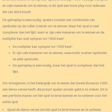
en vele manieren om te winnen, is dit spel een must-play voor iedereen
die van slots houdt.
De gameplay is eenvoudig: spelers moeten een combinatie van
symbolen op de rollen creëren om te winnen. Maar het spel is veel
complexer dan het lijkt, want er zijn vele manieren om te winnen en de
multiplier kan snel oplopen tot 1000 keer!
De multiplier kan oplopen tot 1000 keer!
Er zijn vele manieren om te winnen, waaronder scatter-symbolen
en wild-symbolen.
De gameplay is eenvoudig, maar het spel is complexer dan het
lijkt.
Om te beginnen, is het belangrijk om te weten dat Sweet Bonanza 1000
een demo-versie heeft, die je kunt spelen zonder geld in te steken. Dit is
een perfecte manier om het spel te leren kennen en te oefenen voor het
echte spel.
Speel de demo-versie om het spel te leren kennen en te oefenen.