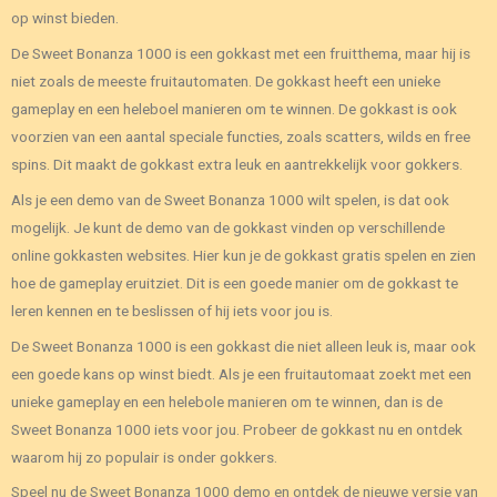
op winst bieden.
De Sweet Bonanza 1000 is een gokkast met een fruitthema, maar hij is
niet zoals de meeste fruitautomaten. De gokkast heeft een unieke
gameplay en een heleboel manieren om te winnen. De gokkast is ook
voorzien van een aantal speciale functies, zoals scatters, wilds en free
spins. Dit maakt de gokkast extra leuk en aantrekkelijk voor gokkers.
Als je een demo van de Sweet Bonanza 1000 wilt spelen, is dat ook
mogelijk. Je kunt de demo van de gokkast vinden op verschillende
online gokkasten websites. Hier kun je de gokkast gratis spelen en zien
hoe de gameplay eruitziet. Dit is een goede manier om de gokkast te
leren kennen en te beslissen of hij iets voor jou is.
De Sweet Bonanza 1000 is een gokkast die niet alleen leuk is, maar ook
een goede kans op winst biedt. Als je een fruitautomaat zoekt met een
unieke gameplay en een helebole manieren om te winnen, dan is de
Sweet Bonanza 1000 iets voor jou. Probeer de gokkast nu en ontdek
waarom hij zo populair is onder gokkers.
Speel nu de Sweet Bonanza 1000 demo en ontdek de nieuwe versie van