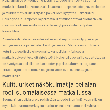
Pelialan kasvu on tuonut merkittäviä taloudellisia hyötyjä Suomen
matkailusektorille. Pelimatkailu lisää majoituspalveluiden, ravintoloiden
ja muiden matkailuun liittyvien palveluiden kysyntää. Esimerkiksi
Helsingissä ja Tampereella pelimatkailijat muodostavat huomattavan
osan matkailijamääristä, mikä on lisännyt paikallisten yritysten
liikevaihtoa.
Alueellisesti pelialan vaikutukset näkyvät myös uusien työpaikkojen
syntymisessä ja palveluiden kehittymisessä. Pelimatkailu voi toimia
veturina alueelliselle elinvoimalle, kun pelialan yritykset ja
matkailupalvelut tekevät yhteistyötä. Kokeneille pelaajille suositeltavaa
on hyödyntää paikallisten kasinoiden ja pelitapahtumien tarjoamat
erikoistarjoukset ja bonukset, jotka usein ovat suunnattu juuri
matkailijoille.
Kulttuuriset näkökulmat ja pelialan
rooli suomalaisessa matkailussa
Suomalainen peliala ei ole pelkästään taloudellinen ilmiö, vaan sillä on
myös kulttuurista merkitystä matkailun näkökulmasta. Pelikulttuuri