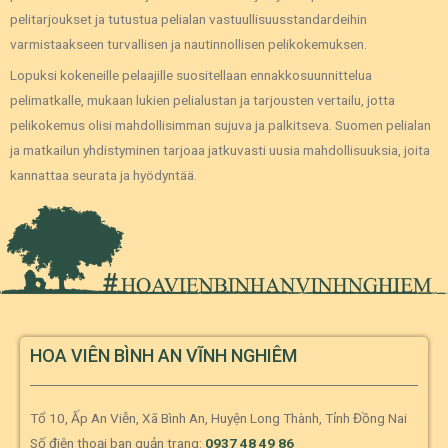
pelitarjoukset ja tutustua pelialan vastuullisuusstandardeihin
varmistaakseen turvallisen ja nautinnollisen pelikokemuksen.
Lopuksi kokeneille pelaajille suositellaan ennakkosuunnittelua
pelimatkalle, mukaan lukien pelialustan ja tarjousten vertailu, jotta
pelikokemus olisi mahdollisimman sujuva ja palkitseva. Suomen pelialan
ja matkailun yhdistyminen tarjoaa jatkuvasti uusia mahdollisuuksia, joita
kannattaa seurata ja hyödyntää.
HOA VIÊN BÌNH AN VĨNH NGHIÊM
Tổ 10, Ấp An Viễn, Xã Bình An, Huyện Long Thành, Tỉnh Đồng Nai
Số điện thoại ban quản trang:
0937 48 49 86