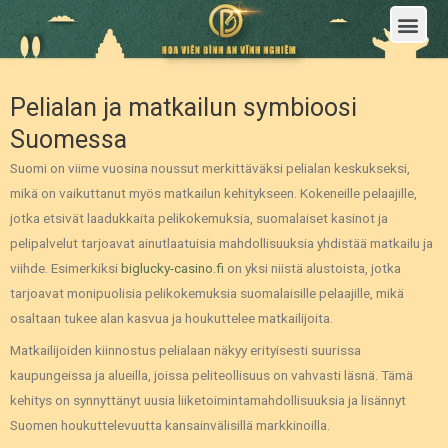
Trang Chủ
Giới Thiệu Hoa Viên Nghĩa Trang Bình An Vĩnh Nghiêm
Sản Phẩm
Bảng Giá
Sơ Đồ Phân Lô
Dịch Vụ An Táng
Đầu Tư
Tin Tức – Sự Kiện
Tuyển dụng
Liên Hệ
Pelialan ja matkailun symbioosi
Suomessa
Suomi on viime vuosina noussut merkittäväksi pelialan keskukseksi,
mikä on vaikuttanut myös matkailun kehitykseen. Kokeneille pelaajille,
jotka etsivät laadukkaita pelikokemuksia, suomalaiset kasinot ja
pelipalvelut tarjoavat ainutlaatuisia mahdollisuuksia yhdistää matkailu ja
viihde. Esimerkiksi
biglucky-casino.fi
on yksi niistä alustoista, jotka
tarjoavat monipuolisia pelikokemuksia suomalaisille pelaajille, mikä
osaltaan tukee alan kasvua ja houkuttelee matkailijoita.
Matkailijoiden kiinnostus pelialaan näkyy erityisesti suurissa
kaupungeissa ja alueilla, joissa peliteollisuus on vahvasti läsnä. Tämä
kehitys on synnyttänyt uusia liiketoimintamahdollisuuksia ja lisännyt
Suomen houkuttelevuutta kansainvälisillä markkinoilla.