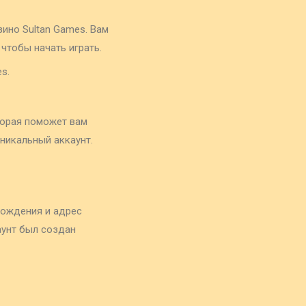
зино Sultan Games. Вам
 чтобы начать играть.
s.
торая поможет вам
уникальный аккаунт.
рождения и адрес
аунт был создан