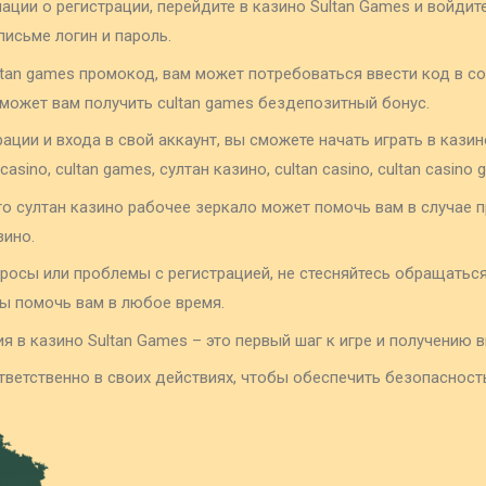
ции о регистрации, перейдите в казино Sultan Games и войдите
письме логин и пароль.
ltan games промокод, вам может потребоваться ввести код в 
оможет вам получить сultan games бездепозитный бонус.
ации и входа в свой аккаунт, вы сможете начать играть в казин
asino, сultan games, султан казино, сultan casino, сultan casino 
то султан казино рабочее зеркало может помочь вам в случае 
зино.
просы или проблемы с регистрацией, не стесняйтесь обращатьс
вы помочь вам в любое время.
ия в казино Sultan Games – это первый шаг к игре и получению 
тветственно в своих действиях, чтобы обеспечить безопасность