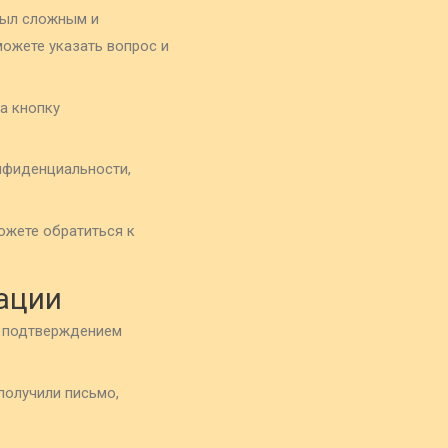
был сложным и
ожете указать вопрос и
а кнопку
нфиденциальности,
ожете обратиться к
ации
с подтверждением
получили письмо,