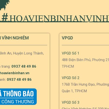
N VĨNH NGHIÊM
VPGD
 Bình An, Huyện Long Thành,
VPGD Số 1
488 Điện Biên Phủ, Phường 21
 trang:
0937 48 49 86
TPHCM
hoavienbinhan.vn
VPGD Số 2
anh:
0937 48 49 86
176B Trần Hưng Đạo, Phường
Quận 1, TPHCM
VPGD Số 3
Chùa Vĩnh Nghiêm Số 339 Na