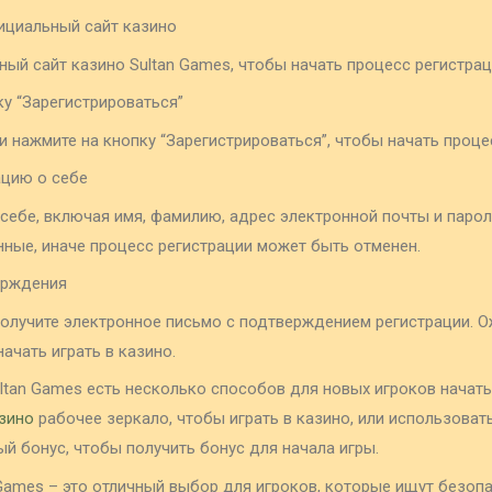
ициальный сайт казино
ый сайт казино Sultan Games, чтобы начать процесс регистрац
ку “Зарегистрироваться”
и нажмите на кнопку “Зарегистрироваться”, чтобы начать проце
ацию о себе
ебе, включая имя, фамилию, адрес электронной почты и пароль
ные, иначе процесс регистрации может быть отменен.
ерждения
получите электронное письмо с подтверждением регистрации. 
ачать играть в казино.
ultan Games есть несколько способов для новых игроков начать
азино
рабочее зеркало, чтобы играть в казино, или использоват
 бонус, чтобы получить бонус для начала игры.
 Games – это отличный выбор для игроков, которые ищут безоп