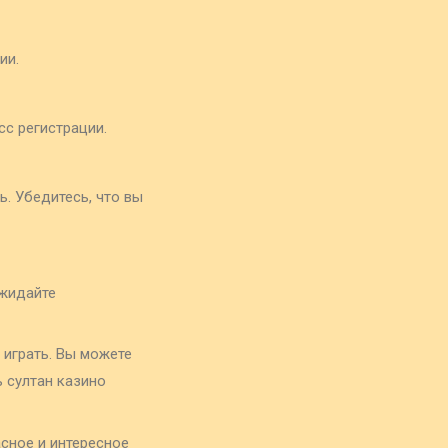
ии.
сс регистрации.
. Убедитесь, что вы
Ожидайте
 играть. Вы можете
ь султан казино
асное и интересное