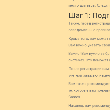
место для игры. Следуя
Шаг 1: Подг
Также, перед регистрац
осведомлены о правилах
Кроме того, вам может 
Вам нужно указать свои
Важно! Вам нужно выбр
системах. Это поможет 
После регистрации вам 
учетной записью, измен
Вам также рекомендуетс
те, которые вам понравя
Games.
Наконец, вам рекоменду