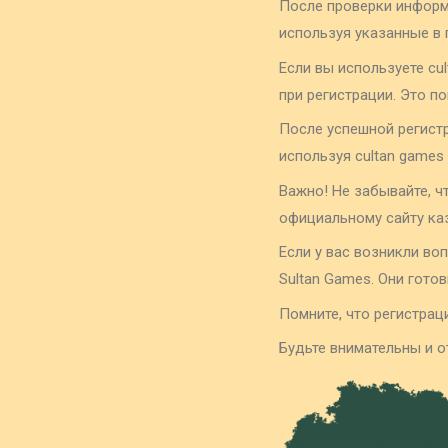
После проверки информа
используя указанные в 
Если вы используете сu
при регистрации. Это п
После успешной регистр
используя сultan games c
Важно! Не забывайте, ч
официальному сайту ка
Если у вас возникли во
Sultan Games. Они гото
Помните, что регистрац
Будьте внимательны и о