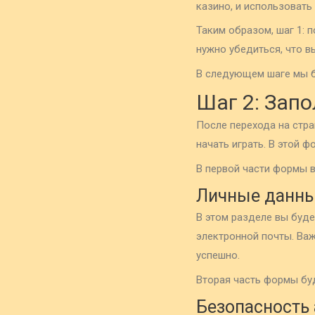
казино, и использовать
Таким образом, шаг 1: п
нужно убедиться, что вы
В следующем шаге мы б
Шаг 2: Зап
После перехода на стра
начать играть. В этой 
В первой части формы в
Личные данн
В этом разделе вы буде
электронной почты. Важ
успешно.
Вторая часть формы бу
Безопасность 