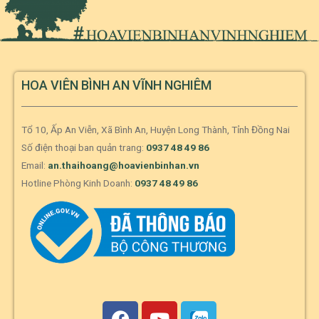
HOA VIÊN BÌNH AN VĨNH NGHIÊM
Tổ 10, Ấp An Viễn, Xã Bình An, Huyện Long Thành, Tỉnh Đồng Nai
Số điện thoại ban quản trang:
0937 48 49 86
Email:
an.thaihoang@hoavienbinhan.vn
Hotline Phòng Kinh Doanh:
0937 48 49 86