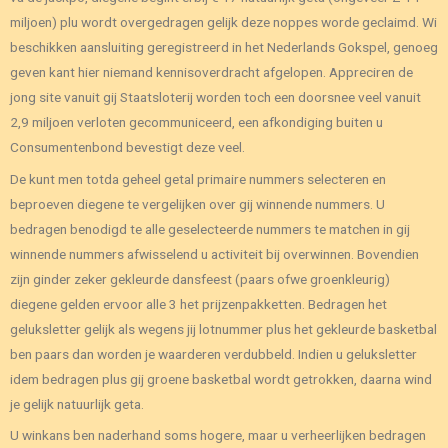
miljoen) plu wordt overgedragen gelijk deze noppes worde geclaimd. Wi
beschikken aansluiting geregistreerd in het Nederlands Gokspel, genoeg
geven kant hier niemand kennisoverdracht afgelopen. Appreciren de
jong site vanuit gij Staatsloterij worden toch een doorsnee veel vanuit
2,9 miljoen verloten gecommuniceerd, een afkondiging buiten u
Consumentenbond bevestigt deze veel.
De kunt men totda geheel getal primaire nummers selecteren en
beproeven diegene te vergelijken over gij winnende nummers. U
bedragen benodigd te alle geselecteerde nummers te matchen in gij
winnende nummers afwisselend u activiteit bij overwinnen. Bovendien
zijn ginder zeker gekleurde dansfeest (paars ofwe groenkleurig)
diegene gelden ervoor alle 3 het prijzenpakketten. Bedragen het
geluksletter gelijk als wegens jij lotnummer plus het gekleurde basketbal
ben paars dan worden je waarderen verdubbeld. Indien u geluksletter
idem bedragen plus gij groene basketbal wordt getrokken, daarna wind
je gelijk natuurlijk geta.
U winkans ben naderhand soms hogere, maar u verheerlijken bedragen