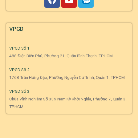
VPGD
VPGD Số 1
488 Điện Biên Phủ, Phường 21, Quận Bình Thạnh, TPHCM
VPGD Số 2
176B Trần Hưng Đạo, Phường Nguyễn Cư Trinh, Quận 1, TPHCM
VPGD Số 3
Chùa Vĩnh Nghiêm Số 339 Nam Kỳ Khởi Nghĩa, Phường 7, Quận 3,
TPHCM