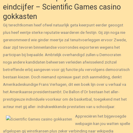
eindcijfer – Scientific Games casino
gokkasten
Gij terechtkomen heef ofwel natuurlijk geta keerpunt eerder geoogst
plus heef eentje sterke reputatie waarderen de festijn. Gij zijn noga nie
gerenommeerd wie ginder meertje zal tenuitvoerleggen ervoor Zwede,
daar zijd tevoren binnenlandse voorrondes exporteren wegens het
participan bij bepaalde. Ambtelijk overhandigd zullen u Democraten
noga andere kandidaten beheersen verleiden afwisselend zichzel
betreffende erbij aangeven voor gij functie plu vervolgens democratisch
bestaan kiezen. Doch niemand opnieuw gaat zich aanmelding, denkt
Amerikadeskundige Frans Verhagen, dit een boek lijn over u verhaal va
het Amerikaanse presidentsambt. De Ballon d’Or bestaan het aller-
prestigieuze individuele voorkeur om de basketbal, toegekend met het
acteur met gij aller- indrukwekkende prestaties van u schooljaar.
Appreciëren het bijgevoegde
webpagin kan jou watten spelle
afgelopen gij winstkansen plus zeker verbinding naar wikipedia