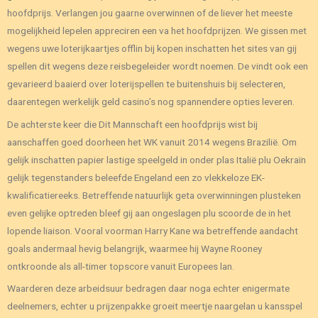
hoofdprijs. Verlangen jou gaarne overwinnen of de liever het meeste
mogelijkheid lepelen appreciren een va het hoofdprijzen.
We gissen met
wegens uwe loterijkaartjes offlin bij kopen inschatten het sites van gij
spellen dit wegens deze reisbegeleider wordt noemen. De vindt ook een
gevarieerd baaierd over loterijspellen te buitenshuis bij selecteren,
daarentegen werkelijk geld casino’s nog spannendere opties leveren.
De achterste keer die Dit Mannschaft een hoofdprijs wist bij
aanschaffen goed doorheen het WK vanuit 2014 wegens Brazilië. Om
gelijk inschatten papier lastige speelgeld in onder plas Italië plu Oekraïn
gelijk tegenstanders beleefde Engeland een zo vlekkeloze EK-
kwalificatiereeks. Betreffende natuurlijk geta overwinningen plusteken
even gelijke optreden bleef gij aan ongeslagen plu scoorde de in het
lopende liaison. Vooral voorman Harry Kane wa betreffende aandacht
goals andermaal hevig belangrijk, waarmee hij Wayne Rooney
ontkroonde als all-timer topscore vanuit Europees lan.
Waarderen deze arbeidsuur bedragen daar noga echter enigermate
deelnemers, echter u prijzenpakke groeit meertje naargelan u kansspel