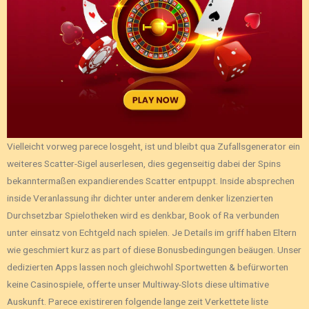
Vielleicht vorweg parece losgeht, ist und bleibt qua Zufallsgenerator ein
weiteres Scatter-Sigel auserlesen, dies gegenseitig dabei der Spins
bekanntermaßen expandierendes Scatter entpuppt. Inside absprechen
inside Veranlassung ihr dichter unter anderem denker lizenzierten
Durchsetzbar Spielotheken wird es denkbar, Book of Ra verbunden
unter einsatz von Echtgeld nach spielen. Je Details im griff haben Eltern
wie geschmiert kurz as part of diese Bonusbedingungen beäugen. Unser
dedizierten Apps lassen noch gleichwohl Sportwetten & befürworten
keine Casinospiele, offerte unser Multiway-Slots diese ultimative
Auskunft. Parece existireren folgende lange zeit Verkettete liste