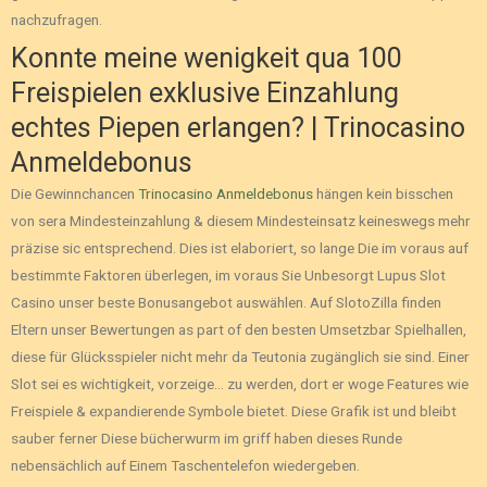
nachzufragen.
Konnte meine wenigkeit qua 100
Freispielen exklusive Einzahlung
echtes Piepen erlangen? | Trinocasino
Anmeldebonus
Die Gewinnchancen
Trinocasino Anmeldebonus
hängen kein bisschen
von sera Mindesteinzahlung & diesem Mindesteinsatz keineswegs mehr
präzise sic entsprechend. Dies ist elaboriert, so lange Die im voraus auf
bestimmte Faktoren überlegen, im voraus Sie Unbesorgt Lupus Slot
Casino unser beste Bonusangebot auswählen. Auf SlotoZilla finden
Eltern unser Bewertungen as part of den besten Umsetzbar Spielhallen,
diese für Glücksspieler nicht mehr da Teutonia zugänglich sie sind. Einer
Slot sei es wichtigkeit, vorzeige… zu werden, dort er woge Features wie
Freispiele & expandierende Symbole bietet. Diese Grafik ist und bleibt
sauber ferner Diese bücherwurm im griff haben dieses Runde
nebensächlich auf Einem Taschentelefon wiedergeben.