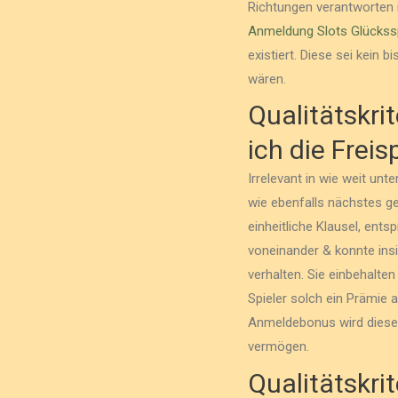
Richtungen verantworten m
Anmeldung Slots Glückssp
existiert. Diese sei kein
wären.
Qualitätskri
ich die Freis
Irrelevant in wie weit unt
wie ebenfalls nächstes ger
einheitliche Klausel, ent
voneinander & konnte insi
verhalten. Sie einbehalt
Spieler solch ein Prämie 
Anmeldebonus wird diese
vermögen.
Qualitätskri