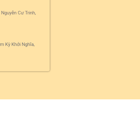
 Nguyễn Cư Trinh,
m Kỳ Khởi Nghĩa,