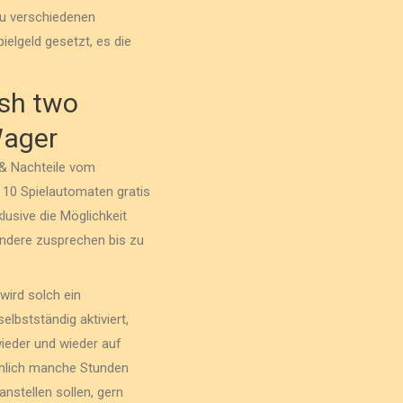
zu verschiedenen
ielgeld gesetzt, es die
ish two
Wager
 & Nachteile vom
10 Spielautomaten gratis
usive die Möglichkeit
andere zusprechen bis zu
wird solch ein
lbstständig aktiviert,
ieder und wieder auf
ächlich manche Stunden
nstellen sollen, gern