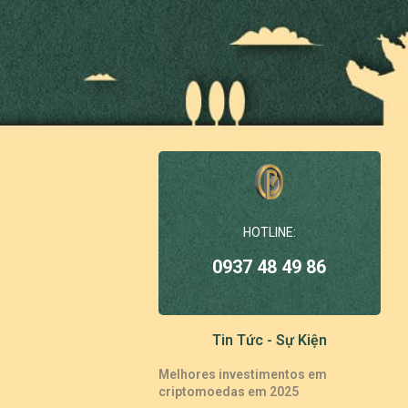
HOTLINE:
0937 48 49 86
Tin Tức - Sự Kiện
Melhores investimentos em
criptomoedas em 2025