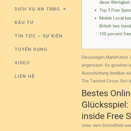
diese Wertigkeit 
DỊCH VỤ AN TÁNG
Top 3 Free Spin
Mobile Local ka
ĐẦU TƯ
British two hun
100 percent fre
TIN TỨC – SỰ KIỆN
TUYỂN DỤNG
Diesseitigen Marktführer v
VIDEO
angerissen. So gesehen e
Ausschüttung denkbar wä
LIÊN HỆ
The Twisted Circus Slot d
Bestes Onli
Glücksspiel:
inside Free 
Unter dem Einstellfeld we