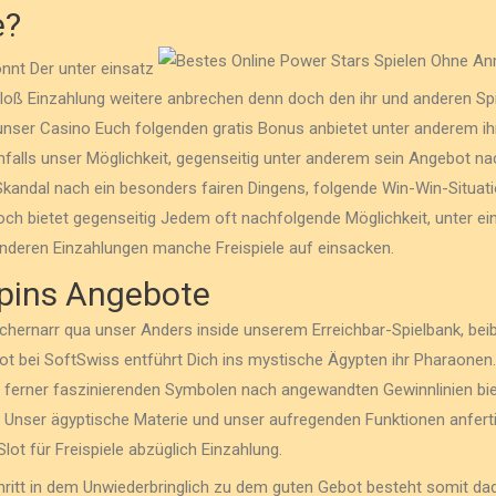
e?
nnt Der unter einsatz
 bloß Einzahlung weitere anbrechen denn doch den ihr und anderen S
unser Casino Euch folgenden gratis Bonus anbietet unter anderem ih
ichfalls unser Möglichkeit, gegenseitig unter anderem sein Angebot na
Skandal nach ein besonders fairen Dingens, folgende Win-Win-Situat
doch bietet gegenseitig Jedem oft nachfolgende Möglichkeit, unter ei
anderen Einzahlungen manche Freispiele auf einsacken.
Spins Angebote
Büchernarr qua unser Anders inside unserem Erreichbar-Spielbank, bei
lot bei SoftSwiss entführt Dich ins mystische Ägypten ihr Pharaonen
 ferner faszinierenden Symbolen nach angewandten Gewinnlinien bie
. Unser ägyptische Materie und unser aufregenden Funktionen anfer
lot für Freispiele abzüglich Einzahlung.
tt in dem Unwiederbringlich zu dem guten Gebot besteht somit dadri