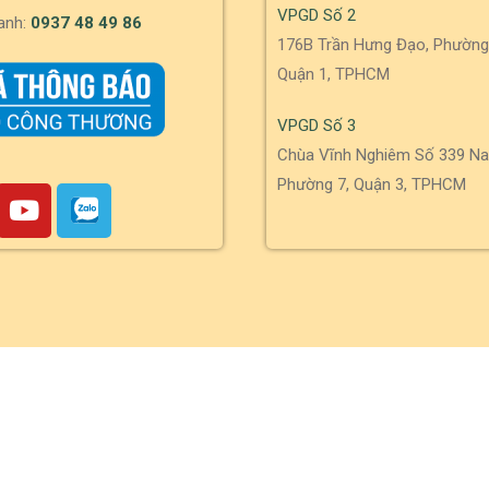
VPGD Số 2
anh:
0937 48 49 86
176B Trần Hưng Đạo, Phường
Quận 1, TPHCM
VPGD Số 3
Chùa Vĩnh Nghiêm Số 339 Na
Phường 7, Quận 3, TPHCM