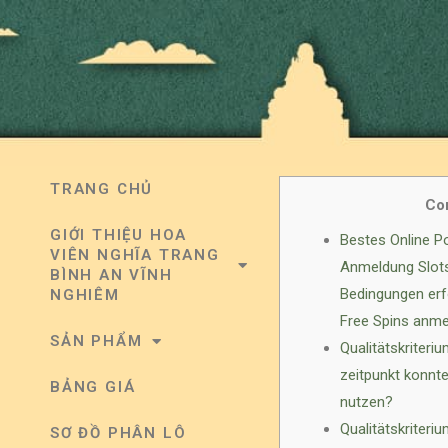
TRANG CHỦ
Co
GIỚI THIỆU HOA
Bestes Online P
VIÊN NGHĨA TRANG
Anmeldung Slots
BÌNH AN VĨNH
Bedingungen erfo
NGHIÊM
Free Spins anm
SẢN PHẨM
Qualitätskriteri
zeitpunkt konnte 
BẢNG GIÁ
nutzen?
Qualitätskriteri
SƠ ĐỒ PHÂN LÔ