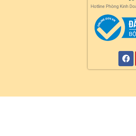
Hotline Phòng Kinh Do