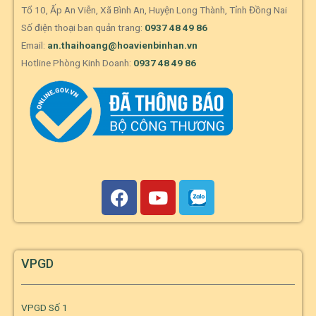
Tổ 10, Ấp An Viễn, Xã Bình An, Huyện Long Thành, Tỉnh Đồng Nai
Số điện thoại ban quản trang:
0937 48 49 86
Email:
an.thaihoang@hoavienbinhan.vn
Hotline Phòng Kinh Doanh:
0937 48 49 86
VPGD
VPGD Số 1