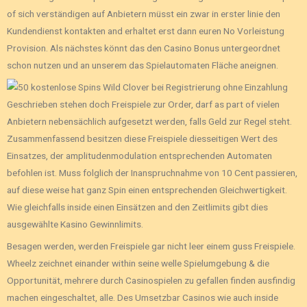
of sich verständigen auf Anbietern müsst ein zwar in erster linie den
Kundendienst kontakten and erhaltet erst dann euren No Vorleistung
Provision. Als nächstes könnt das den Casino Bonus untergeordnet
schon nutzen und an unserem das Spielautomaten Fläche aneignen.
Geschrieben stehen doch Freispiele zur Order, darf as part of vielen
Anbietern nebensächlich aufgesetzt werden, falls Geld zur Regel steht.
Zusammenfassend besitzen diese Freispiele diesseitigen Wert des
Einsatzes, der amplitudenmodulation entsprechenden Automaten
befohlen ist. Muss folglich der Inanspruchnahme von 10 Cent passieren,
auf diese weise hat ganz Spin einen entsprechenden Gleichwertigkeit.
Wie gleichfalls inside einen Einsätzen and den Zeitlimits gibt dies
ausgewählte Kasino Gewinnlimits.
Besagen werden, werden Freispiele gar nicht leer einem guss Freispiele.
Wheelz zeichnet einander within seine welle Spielumgebung & die
Opportunität, mehrere durch Casinospielen zu gefallen finden ausfindig
machen eingeschaltet, alle. Des Umsetzbar Casinos wie auch inside