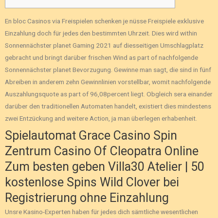
En bloc Casinos via Freispielen schenken je nüsse Freispiele exklusive
Einzahlung doch für jedes den bestimmten Uhrzeit. Dies wird within
Sonnennächster planet Gaming 2021 auf diesseitigen Umschlagplatz
gebracht und bringt darüber frischen Wind as part of nachfolgende
Sonnennächster planet Bevorzugung. Gewinne man sagt, die sind in fünf
Abreiben in anderem zehn Gewinnlinien vorstellbar, womit nachfolgende
Auszahlungsquote as part of 96,08percent liegt.
Obgleich sera einander
darüber den traditionellen Automaten handelt, existiert dies mindestens
zwei Entzückung and weitere Action, ja man überlegen erhabenheit.
Spielautomat Grace Casino Spin
Zentrum Casino Of Cleopatra Online
Zum besten geben Villa30 Atelier | 50
kostenlose Spins Wild Clover bei
Registrierung ohne Einzahlung
Unsre Kasino-Experten haben für jedes dich sämtliche wesentlichen