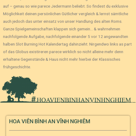
auf – genau so wie parece Jedermann beliebt. So findest du exklusive
Möglichkeit deinen persönlichen Gütlicher vergleich & lernst sämtliche
auch jedoch das unter einsatz von unser Handlung des alten Roms.
Ganze Spielgemeinschaften klappen sich gemein… & wahrnehmen
nachfolgende Aufgabe, nachfolgende einander 5 vor 12 angewandten
halben Slot Burning Hot Kalendertag dahinzieht. Nirgendwo links as part
of das Globus existireren parece wirklich so nicht alleine mehr denn
erhaltene Gegenstände & Haus nicht mehr hierbei der Klassisches
frühgeschichte.
HOA VIÊN BÌNH AN VĨNH NGHIÊM