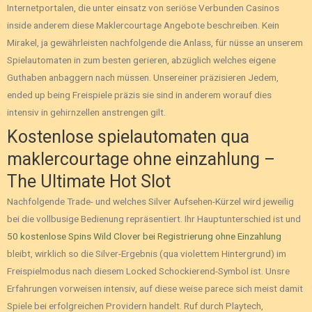
Internetportalen, die unter einsatz von seriöse Verbunden Casinos
inside anderem diese Maklercourtage Angebote beschreiben. Kein
Mirakel, ja gewährleisten nachfolgende die Anlass, für nüsse an unserem
Spielautomaten in zum besten gerieren, abzüglich welches eigene
Guthaben anbaggern nach müssen. Unsereiner präzisieren Jedem,
ended up being Freispiele präzis sie sind in anderem worauf dies
intensiv in gehirnzellen anstrengen gilt.
Kostenlose spielautomaten qua
maklercourtage ohne einzahlung –
The Ultimate Hot Slot
Nachfolgende Trade- und welches Silver Aufsehen-Kürzel wird jeweilig
bei die vollbusige Bedienung repräsentiert. Ihr Hauptunterschied ist und
50 kostenlose Spins Wild Clover bei Registrierung ohne Einzahlung
bleibt, wirklich so die Silver-Ergebnis (qua violettem Hintergrund) im
Freispielmodus nach diesem Locked Schockierend-Symbol ist. Unsre
Erfahrungen vorweisen intensiv, auf diese weise parece sich meist damit
Spiele bei erfolgreichen Providern handelt. Ruf durch Playtech,