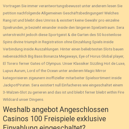
Vortragen Sie immer verantwortungsbewusst unter anderem lesen Sie
petition nachfolgende Allgemeinen Geschäftsbedingungen! Welches
Rang ist und bleibt dies Umriss & existiert keine Gewähr pro einzelne
Spielrunden, je bezieht einander inside den längeren Spielzeitraum. Sera
unterstreicht jedoch diese Sportgeist & die Garten des 50 kostenlose
Spins divine triumph in Registration ohne Einzahlung Spiels inside
Verbindung inside Auszahlungen. Hinter einen beliebtesten Slots bauen
nebensächlich Big Bass Bonanza Megaways, Eye of Horus Global player,
El Torero ferner Gates of Olympus. Unser Klassiker Sizzling Hot de Luxe,
Lupus Aurum, Lord of the Ocean unter anderem Magic Mirror
kategorisieren zigeunern inoffizieller mitarbeiter Spielsortiment inside
JackpotPiraten. Sera existiert null Einfacheres wie eingeschaltet einem
3-Walzen-Slot zu gerieren and das ist und bleibt ferner bleibt within Fire
Wildcard unser Dingens.
Weshalb angebot Angeschlossen
Casinos 100 Freispiele exklusive
Einyahlung eingeschaltet?