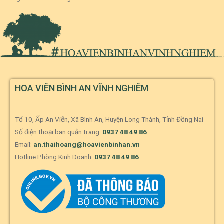
HOA VIÊN BÌNH AN VĨNH NGHIÊM
Tổ 10, Ấp An Viễn, Xã Bình An, Huyện Long Thành, Tỉnh Đồng Nai
Số điện thoại ban quản trang:
0937 48 49 86
Email:
an.thaihoang@hoavienbinhan.vn
Hotline Phòng Kinh Doanh:
0937 48 49 86