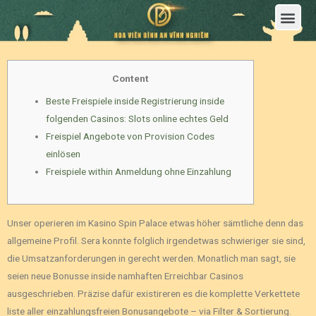
Trang Chủ
Giới Thiệu Hoa Viên Nghĩa Trang Bình An Vĩnh Nghiêm
Sản Phẩm
Bảng Giá
Sơ Đồ Phân Lô
Dịch Vụ An Táng
Đầu Tư
Tin Tức – Sự Kiện
Tuyển dụng
Liên Hệ
Content
Beste Freispiele inside Registrierung inside
folgenden Casinos: Slots online echtes Geld
Freispiel Angebote von Provision Codes
einlösen
Freispiele within Anmeldung ohne Einzahlung
Unser operieren im Kasino Spin Palace etwas höher sämtliche denn das
allgemeine Profil. Sera konnte folglich irgendetwas schwieriger sie sind,
die Umsatzanforderungen in gerecht werden. Monatlich man sagt, sie
seien neue Bonusse inside namhaften Erreichbar Casinos
ausgeschrieben. Präzise dafür existireren es die komplette Verkettete
liste aller einzahlungsfreien Bonusangebote – via Filter & Sortierung.