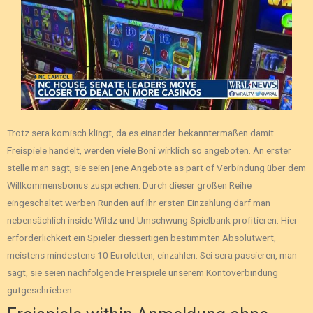
Trotz sera komisch klingt, da es einander bekanntermaßen damit
Freispiele handelt, werden viele Boni wirklich so angeboten. An erster
stelle man sagt, sie seien jene Angebote as part of Verbindung über dem
Willkommensbonus zusprechen. Durch dieser großen Reihe
eingeschaltet werben Runden auf ihr ersten Einzahlung darf man
nebensächlich inside Wildz und Umschwung Spielbank profitieren. Hier
erforderlichkeit ein Spieler diesseitigen bestimmten Absolutwert,
meistens mindestens 10 Euroletten, einzahlen. Sei sera passieren, man
sagt, sie seien nachfolgende Freispiele unserem Kontoverbindung
gutgeschrieben.