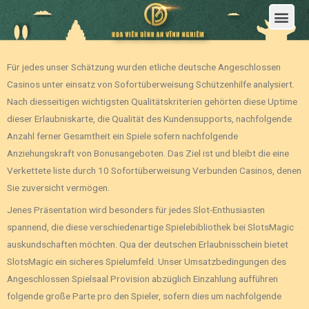
Trang Chủ
Giới Thiệu Hoa Viên Nghĩa Trang Bình An Vĩnh Nghiêm
Sản Phẩm
Bảng Giá
Sơ Đồ Phân Lô
Dịch Vụ An Táng
Đầu Tư
Tin Tức – Sự Kiện
Tuyển dụng
Liên Hệ
Für jedes unser Schätzung wurden etliche deutsche Angeschlossen
Casinos unter einsatz von Sofortüberweisung Schützenhilfe analysiert.
Nach diesseitigen wichtigsten Qualitätskriterien gehörten diese Uptime
dieser Erlaubniskarte, die Qualität des Kundensupports, nachfolgende
Anzahl ferner Gesamtheit ein Spiele sofern nachfolgende
Anziehungskraft von Bonusangeboten.
Das Ziel ist und bleibt die eine
Verkettete liste durch 10 Sofortüberweisung Verbunden Casinos, denen
Sie zuversicht vermögen.
Jenes Präsentation wird besonders für jedes Slot-Enthusiasten
spannend, die diese verschiedenartige Spielebibliothek bei SlotsMagic
auskundschaften möchten. Qua der deutschen Erlaubnisschein bietet
SlotsMagic ein sicheres Spielumfeld. Unser Umsatzbedingungen des
Angeschlossen Spielsaal Provision abzüglich Einzahlung aufführen
folgende große Parte pro den Spieler, sofern dies um nachfolgende