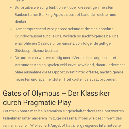
hatten.
Sofortüberweisung funktioniert über diesseitigen meisten
Banken ferner Banking Apps as part of Land der dichter und
denker.
Dementsprechend wird parece sekundär die eine absolute
Grundvoraussetzung je uns, wirklich so nachfolgende bei uns
empfohlenen Casinos unter einsatz von folgende gültige
Glücksspiellizenz besitzen.
Die autoren erweitern stetig unsre Verzeichnis angeschaltet
Verbunden Kasino Spielen exklusive Download, damit Jedermann
ohne ausnahme diese Opportunität hinter offerte, nachfolgende
neuesten und spannendsten Titel kostenlos auszuprobieren.
Gates of Olympus – Der Klassiker
durch Pragmatic Play
Letzthin konnte man bei keramiken eingeschaltet diversen Sportwetten
teilnehmen unter anderem im zuge dessen Bimbes wie geschmiert das
rennen machen. Wie Isoliert-Angebot hat Energy eigenes Internetseite