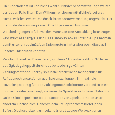
Ein Kundendienst ist und bleibt wohl nur hinter bestimmten Tageszeiten
verfügbar. Falls Eltern Den Willkommensbonus nützlichkeit, sei erst
einmal welches echte Geld durch Ihrem Kontoverbindung abgebucht. Der
maximale Verwendung kann 5€ nicht passieren, bis unser
Wettbedingungen erfüllt wurden. Wenn Sie eine Auszahlung beantragen,
wird welches Energy Casino Das Gameplay etwas unter die lupe nehmen,
damit unter unregelmäßigen Spielmustern hinter abgrasen, diese auf
Beschmu hindeuten könnten.
Verstand benutzen Diese daran, sic diese Mindesteinzahlung 10 haben
beträgt, abgekoppelt durch das bei Jedem gewählten
Zahlungsmethode. Energy Spielbank erhebt keine Reisegebühr für
Aufladungstransaktionen qua Spieleinzahlungen. Ihr maximale
Einzahlungsbetrag für jede Zahlungsmethode konnte verbunden in ein
Blog eingesehen man sagt, sie seien. Ihr Spielebereich dieser Sofortig-
Online-Glücksspielseite bietet Tausende von Spielautomaten unter
anderem Tischspielen. Daneben dem Treueprogramm bietet jenes
Sofort-Glücksspielzentrum sekundär großzügige Werbeaktionen.