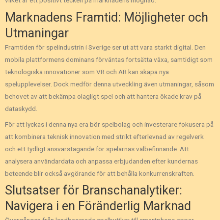
Marknadens Framtid: Möjligheter och
Utmaningar
Framtiden för spelindustrin i Sverige ser ut att vara starkt digital. Den
mobila plattformens dominans förväntas fortsätta växa, samtidigt som
teknologiska innovationer som VR och AR kan skapa nya
spelupplevelser. Dock medför denna utveckling även utmaningar, såsom
behovet av att bekämpa olagligt spel och att hantera ökade krav på
dataskydd.
För att lyckas i denna nya era bör spelbolag och investerare fokusera på
att kombinera teknisk innovation med strikt efterlevnad av regelverk
och ett tydligt ansvarstagande för spelarnas välbefinnande. Att
analysera användardata och anpassa erbjudanden efter kundernas
beteende blir också avgörande för att behålla konkurrenskraften.
Slutsatser för Branschanalytiker:
Navigera i en Föränderlig Marknad