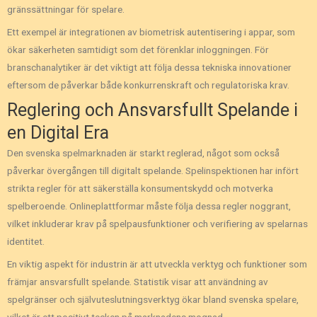
gränssättningar för spelare.
Ett exempel är integrationen av biometrisk autentisering i appar, som
ökar säkerheten samtidigt som det förenklar inloggningen. För
branschanalytiker är det viktigt att följa dessa tekniska innovationer
eftersom de påverkar både konkurrenskraft och regulatoriska krav.
Reglering och Ansvarsfullt Spelande i
en Digital Era
Den svenska spelmarknaden är starkt reglerad, något som också
påverkar övergången till digitalt spelande. Spelinspektionen har infört
strikta regler för att säkerställa konsumentskydd och motverka
spelberoende. Onlineplattformar måste följa dessa regler noggrant,
vilket inkluderar krav på spelpausfunktioner och verifiering av spelarnas
identitet.
En viktig aspekt för industrin är att utveckla verktyg och funktioner som
främjar ansvarsfullt spelande. Statistik visar att användning av
spelgränser och självuteslutningsverktyg ökar bland svenska spelare,
vilket är ett positivt tecken på marknadens mognad.