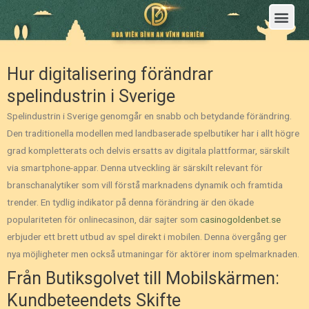
Trang Chủ
Giới Thiệu Hoa Viên Nghĩa Trang Bình An Vĩnh Nghiêm
Sản Phẩm
Bảng Giá
Sơ Đồ Phân Lô
Dịch Vụ An Táng
Đầu Tư
Tin Tức – Sự Kiện
Tuyển dụng
Liên Hệ
Hur digitalisering förändrar
spelindustrin i Sverige
Spelindustrin i Sverige genomgår en snabb och betydande förändring.
Den traditionella modellen med landbaserade spelbutiker har i allt högre
grad kompletterats och delvis ersatts av digitala plattformar, särskilt
via smartphone-appar. Denna utveckling är särskilt relevant för
branschanalytiker som vill förstå marknadens dynamik och framtida
trender. En tydlig indikator på denna förändring är den ökade
populariteten för onlinecasinon, där sajter som
casinogoldenbet.se
erbjuder ett brett utbud av spel direkt i mobilen. Denna övergång ger
nya möjligheter men också utmaningar för aktörer inom spelmarknaden.
Från Butiksgolvet till Mobilskärmen:
Kundbeteendets Skifte