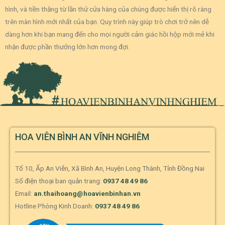
hình, và tiền thắng từ lần thử cửa hàng của chúng được hiển thị rõ ràng
trên màn hình mới nhất của bạn. Quy trình này giúp trò chơi trở nên dễ
dàng hơn khi bạn mang đến cho mọi người cảm giác hồi hộp mới mẻ khi
nhận được phần thưởng lớn hơn mong đợi.
HOA VIÊN BÌNH AN VĨNH NGHIÊM
Tổ 10, Ấp An Viễn, Xã Bình An, Huyện Long Thành, Tỉnh Đồng Nai
Số điện thoại ban quản trang:
0937 48 49 86
Email:
an.thaihoang@hoavienbinhan.vn
Hotline Phòng Kinh Doanh:
0937 48 49 86