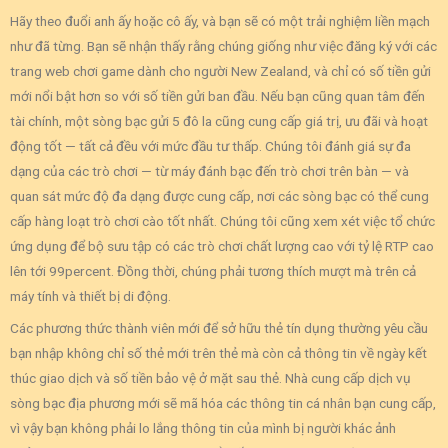
Hãy theo đuổi anh ấy hoặc cô ấy, và bạn sẽ có một trải nghiệm liền mạch
như đã từng. Bạn sẽ nhận thấy rằng chúng giống như việc đăng ký với các
trang web chơi game dành cho người New Zealand, và chỉ có số tiền gửi
mới nổi bật hơn so với số tiền gửi ban đầu. Nếu bạn cũng quan tâm đến
tài chính, một sòng bạc gửi 5 đô la cũng cung cấp giá trị, ưu đãi và hoạt
động tốt — tất cả đều với mức đầu tư thấp. Chúng tôi đánh giá sự đa
dạng của các trò chơi — từ máy đánh bạc đến trò chơi trên bàn — và
quan sát mức độ đa dạng được cung cấp, nơi các sòng bạc có thể cung
cấp hàng loạt trò chơi cào tốt nhất. Chúng tôi cũng xem xét việc tổ chức
ứng dụng để bộ sưu tập có các trò chơi chất lượng cao với tỷ lệ RTP cao
lên tới 99percent. Đồng thời, chúng phải tương thích mượt mà trên cả
máy tính và thiết bị di động.
Các phương thức thành viên mới để sở hữu thẻ tín dụng thường yêu cầu
bạn nhập không chỉ số thẻ mới trên thẻ mà còn cả thông tin về ngày kết
thúc giao dịch và số tiền bảo vệ ở mặt sau thẻ. Nhà cung cấp dịch vụ
sòng bạc địa phương mới sẽ mã hóa các thông tin cá nhân bạn cung cấp,
vì vậy bạn không phải lo lắng thông tin của mình bị người khác ảnh