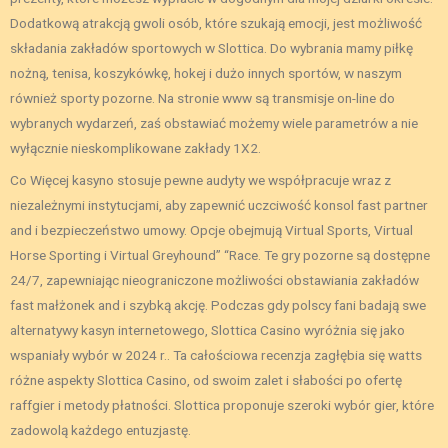
Dodatkową atrakcją gwoli osób, które szukają emocji, jest możliwość
składania zakładów sportowych w Slottica. Do wybrania mamy piłkę
nożną, tenisa, koszykówkę, hokej i dużo innych sportów, w naszym
również sporty pozorne. Na stronie www są transmisje on-line do
wybranych wydarzeń, zaś obstawiać możemy wiele parametrów a nie
wyłącznie nieskomplikowane zakłady 1X2.
Co Więcej kasyno stosuje pewne audyty we współpracuje wraz z
niezależnymi instytucjami, aby zapewnić uczciwość konsol fast partner
and i bezpieczeństwo umowy. Opcje obejmują Virtual Sports, Virtual
Horse Sporting i Virtual Greyhound” “Race. Te gry pozorne są dostępne
24/7, zapewniając nieograniczone możliwości obstawiania zakładów
fast małżonek and i szybką akcję. Podczas gdy polscy fani badają swe
alternatywy kasyn internetowego, Slottica Casino wyróżnia się jako
wspaniały wybór w 2024 r.. Ta całościowa recenzja zagłębia się watts
różne aspekty Slottica Casino, od swoim zalet i słabości po ofertę
raffgier i metody płatności. Slottica proponuje szeroki wybór gier, które
zadowolą każdego entuzjastę.