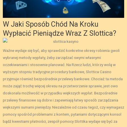
W Jaki Sposób Chód Na Kroku
Wypłacić Pieniądze Wraz Z Slottica?
Ważne wydaje się być, aby sprawdzić konkretne okresy robienia gwoli
wybranej metody wypłaty, żeby zarządzać swymi własnymi
oczekiwaniami i stosownie planować. Na Rzecz ludzi, którzy wolą w
wyższym stopniu tradycyjne procedury bankowe, Slottica Casino
przyjmuje również bezpośrednie przelewy bankowe. Chociaż ta metoda
może zająć trochę więcej okresu na przetworzenie sprawie, jest owo
doskonała możliwość w przypadku większych wypłat. Bezpośrednie
przelewy finansowe są dobre i zapewniają łatwy sposób zarządzania
większymi sumami pieniędzy. Niezależnie od czasu tegoż, czy wymagasz
pomocy spośród problemami z kontem, pytaniami dotyczącymi konsol
bądź kwestiami płatności, zespół pomocy Slottika wydaje się być za