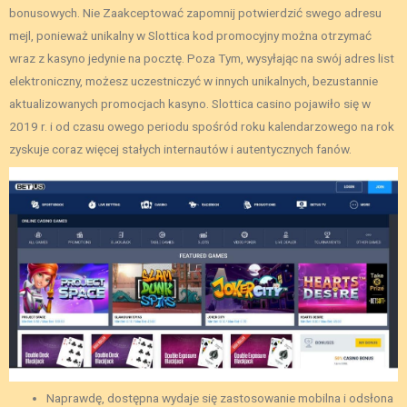
bonusowych. Nie Zaakceptować zapomnij potwierdzić swego adresu
mejl, ponieważ unikalny w Slottica kod promocyjny można otrzymać
wraz z kasyno jedynie na pocztę. Poza Tym, wysyłając na swój adres list
elektroniczny, możesz uczestniczyć w innych unikalnych, bezustannie
aktualizowanych promocjach kasyno. Slottica casino pojawiło się w
2019 r. i od czasu owego periodu spośród roku kalendarzowego na rok
zyskuje coraz więcej stałych internautów i autentycznych fanów.
Naprawdę, dostępna wydaje się zastosowanie mobilna i odsłona