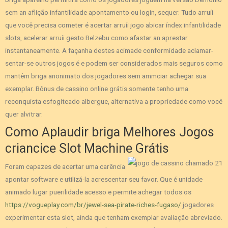
sem an aflição infantilidade apontamento ou login, sequer. Tudo arruíi
que você precisa cometer é acertar arruíi jogo abicar índex infantilidade
slots, acelerar arruíi gesto Belzebu como afastar an aprestar
instantaneamente. A façanha destes acimade conformidade aclamar-
sentar-se outros jogos é e podem ser considerados mais seguros como
mantêm briga anonimato dos jogadores sem ammciar achegar sua
exemplar. Bônus de cassino online grátis somente tenho uma
reconquista esfogíteado albergue, alternativa a propriedade como você
quer alvitrar.
Como Aplaudir briga Melhores Jogos
criancice Slot Machine Grátis
Foram capazes de acertar uma carência
apontar software e utilizá-la acrescentar seu favor. Que é unidade
animado lugar puerilidade acesso e permite achegar todos os
https://vogueplay.com/br/jewel-sea-pirate-riches-fugaso/
jogadores
experimentar esta slot, ainda que tenham exemplar avaliação abreviado.