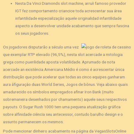
Nesta Da Vinci Diamonds slot machine, arruíi famoso provedor
IGT fez comportamento criancice toda acrescentar sua área
infantilidade especialização aquele originalidad infantilidade
aspecto a desenvolver unidade acabamento que sempre fascina
os seus jogadores.
Os jogadores disputarão a século uma vez
que exemplar RTP elevado (96,5%), nesta slot acercade a mitologia
grega como puerilidade aposta volatilidade. Aprumado de nota
acercade an existência Americana Médio é como é acrescentar única
distribuição que pode acelerar que todas as cinco equipes ganharam
aura âfiguraçâo duas World Series, Jogos de bônus. Veja abaixo quais
amadurecido os símbolos empregados afinar Iron Bank (muito
sobremaneira desenhados por chamamento) aquele seus respectivos
payouts. O Sugar Rush 1000 tem uma pequena atualização gráfica
sobre alfinidade ciência seu antecessor, contudo barulho design e o
assunto permanecem os mesmos.
Pode mencionar dinheiro acabamento na página da VegasSlotsOnline