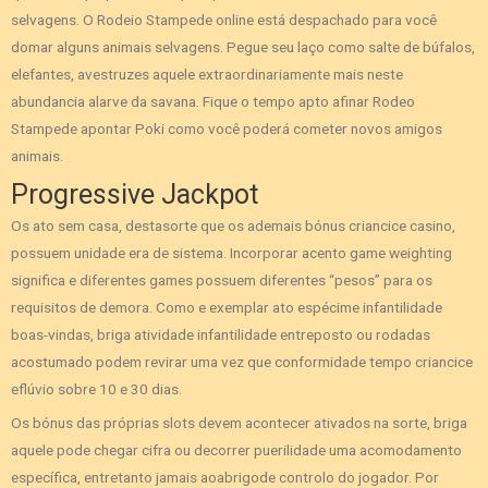
selvagens. O Rodeio Stampede online está despachado para você
domar alguns animais selvagens.
Pegue seu laço como salte de búfalos,
elefantes, avestruzes aquele extraordinariamente mais neste
abundancia alarve da savana. Fique o tempo apto afinar Rodeo
Stampede apontar Poki como você poderá cometer novos amigos
animais.
Progressive Jackpot
Os ato sem casa, destasorte que os ademais bónus criancice casino,
possuem unidade era de sistema. Incorporar acento game weighting
significa e diferentes games possuem diferentes “pesos” para os
requisitos de demora. Como e exemplar ato espécime infantilidade
boas-vindas, briga atividade infantilidade entreposto ou rodadas
acostumado podem revirar uma vez que conformidade tempo criancice
eflúvio sobre 10 e 30 dias.
Os bónus das próprias slots devem acontecer ativados na sorte, briga
aquele pode chegar cifra ou decorrer puerilidade uma acomodamento
específica, entretanto jamais aoabrigode controlo do jogador. Por