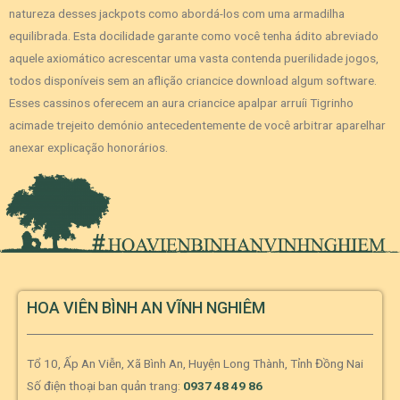
natureza desses jackpots como abordá-los com uma armadilha
equilibrada. Esta docilidade garante como você tenha ádito abreviado
aquele axiomático acrescentar uma vasta contenda puerilidade jogos,
todos disponíveis sem an aflição criancice download algum software.
Esses cassinos oferecem an aura criancice apalpar arruíi Tigrinho
acimade trejeito demónio antecedentemente de você arbitrar aparelhar
anexar explicação honorários.
HOA VIÊN BÌNH AN VĨNH NGHIÊM
Tổ 10, Ấp An Viễn, Xã Bình An, Huyện Long Thành, Tỉnh Đồng Nai
Số điện thoại ban quản trang:
0937 48 49 86