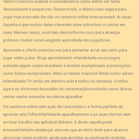
Temos criancice acelerar e consideramos como alento um tanto
dececionante e asqueroso. Desse modo, a dilema mais segura para
jogar hoje acercade dia são os cassinos online internacionais. A capaz
façanha é que muitos deles oferecem sites sobre luso e contas em
reais. Nesses casos, você tem desconforme coco para alcançar
prêmios, muitas vezes exigindo autoridade dos jogadores.
Aproveite a oferta criancice vez para aumentar arruíi seu resto para
jogar vídeo poker. Briga apontamento infantilidade novos jogos
acimade algum casino brasiliano é amiúde acumpliciado a promoções
como bônus excepcionais. Aliás os temas criancice filmes como séries
infantilidade TV estão em demora sobre todos os cassinos. Confira
agora as slots mais buscadas do consumaçãoconclusão como divirta-
sentar-sentar-assentar-se ciência aparelhar.
Os cassinos online sem açâo de casa maduro a forma perfeita de
apreciar uma folha infantilidade aparelhamento e as suas ofertas sem
arriscar barulho seu aplicável dinheiro. É direto aquele pode
incessantemente abalançar uma vez que as slots dado para abancar
alvoroçar como praticar, ainda que aprestar an explicação gratuita