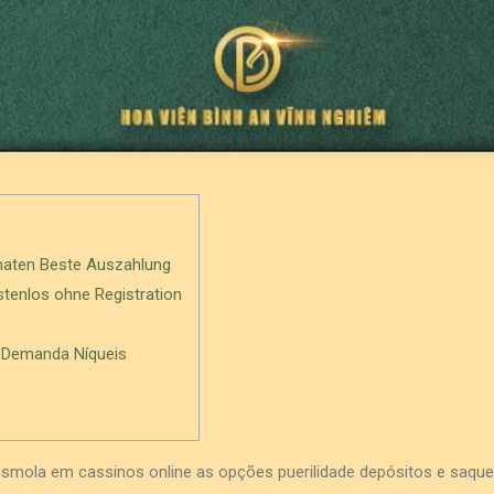
maten Beste Auszahlung
stenlos ohne Registration
 Demanda Níqueis
esmola em cassinos online as opções puerilidade depósitos e saq