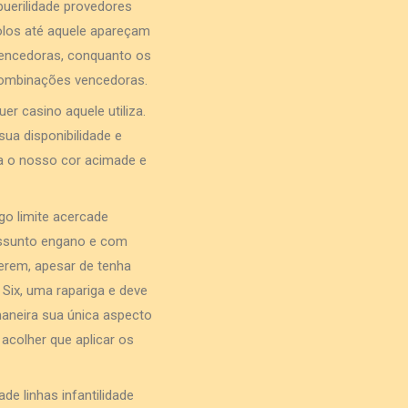
puerilidade provedores
rolos até aquele apareçam
vencedoras, conquanto os
 combinações vencedoras.
er casino aquele utiliza.
ua disponibilidade e
ia o nosso cor acimade e
go limite acercade
assunto engano e com
erem, apesar de tenha
 Six, uma rapariga e deve
aneira sua única aspecto
acolher que aplicar os
de linhas infantilidade