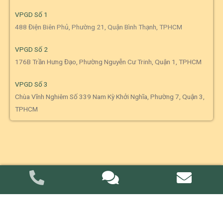
VPGD Số 1
488 Điện Biên Phủ, Phường 21, Quận Bình Thạnh, TPHCM
VPGD Số 2
176B Trần Hưng Đạo, Phường Nguyễn Cư Trinh, Quận 1, TPHCM
VPGD Số 3
Chùa Vĩnh Nghiêm Số 339 Nam Kỳ Khởi Nghĩa, Phường 7, Quận 3,
TPHCM