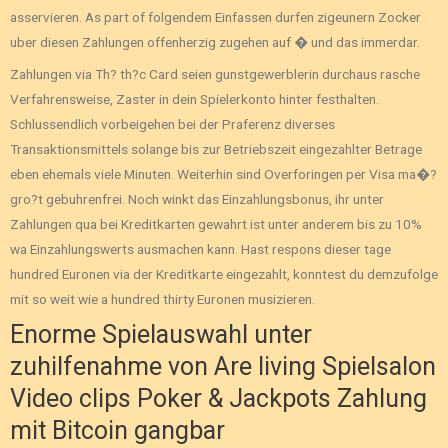
asservieren. As part of folgendem Einfassen durfen zigeunern Zocker
uber diesen Zahlungen offenherzig zugehen auf � und das immerdar.
Zahlungen via Th? th?c Card seien gunstgewerblerin durchaus rasche
Verfahrensweise, Zaster in dein Spielerkonto hinter festhalten.
Schlussendlich vorbeigehen bei der Praferenz diverses
Transaktionsmittels solange bis zur Betriebszeit eingezahlter Betrage
eben ehemals viele Minuten. Weiterhin sind Overforingen per Visa ma�?
gro?t gebuhrenfrei. Noch winkt das Einzahlungsbonus, ihr unter
Zahlungen qua bei Kreditkarten gewahrt ist unter anderem bis zu 10%
wa Einzahlungswerts ausmachen kann. Hast respons dieser tage
hundred Euronen via der Kreditkarte eingezahlt, konntest du demzufolge
mit so weit wie a hundred thirty Euronen musizieren.
Enorme Spielauswahl unter
zuhilfenahme von Are living Spielsalon
Video clips Poker & Jackpots Zahlung
mit Bitcoin gangbar