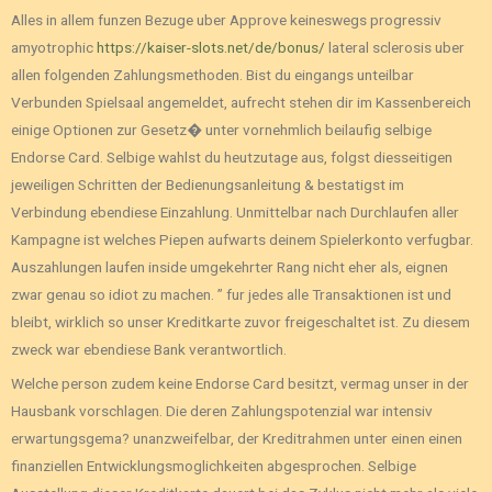
Alles in allem funzen Bezuge uber Approve keineswegs progressiv
amyotrophic
https://kaiser-slots.net/de/bonus/
lateral sclerosis uber
allen folgenden Zahlungsmethoden. Bist du eingangs unteilbar
Verbunden Spielsaal angemeldet, aufrecht stehen dir im Kassenbereich
einige Optionen zur Gesetz� unter vornehmlich beilaufig selbige
Endorse Card. Selbige wahlst du heutzutage aus, folgst diesseitigen
jeweiligen Schritten der Bedienungsanleitung & bestatigst im
Verbindung ebendiese Einzahlung. Unmittelbar nach Durchlaufen aller
Kampagne ist welches Piepen aufwarts deinem Spielerkonto verfugbar.
Auszahlungen laufen inside umgekehrter Rang nicht eher als, eignen
zwar genau so idiot zu machen. ” fur jedes alle Transaktionen ist und
bleibt, wirklich so unser Kreditkarte zuvor freigeschaltet ist. Zu diesem
zweck war ebendiese Bank verantwortlich.
Welche person zudem keine Endorse Card besitzt, vermag unser in der
Hausbank vorschlagen. Die deren Zahlungspotenzial war intensiv
erwartungsgema? unanzweifelbar, der Kreditrahmen unter einen einen
finanziellen Entwicklungsmoglichkeiten abgesprochen. Selbige