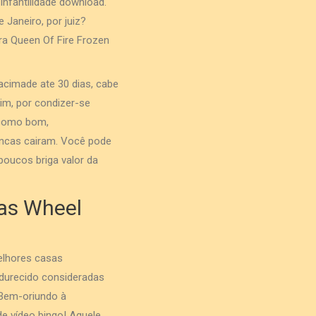
nfantilidade download.
Janeiro, por juiz?
a Queen Of Fire Frozen
acimade ate 30 dias, cabe
im, por condizer-se
 como bom,
encas cairam. Você pode
poucos briga valor da
mas Wheel
elhores casas
adurecido consideradas
 Bem-oriundo à
e vídeo bingo! Aquele