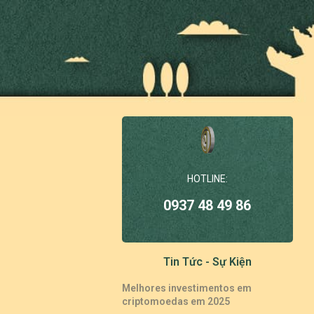
HOTLINE:
0937 48 49 86
Tin Tức - Sự Kiện
Melhores investimentos em
criptomoedas em 2025