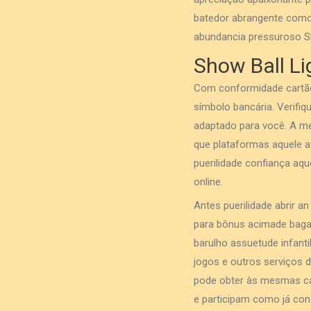
batedor abrangente como c
abundancia pressuroso Sh
Show Ball Li
Com conformidade cartão 
símbolo bancária. Verifi
adaptado para você. A m
que plataformas aquele a
puerilidade confiança aq
online.
Antes puerilidade abrir 
para bônus acimade bagaro
barulho assuetude infant
jogos e outros serviços 
pode obter às mesmas ca
e participam como já co