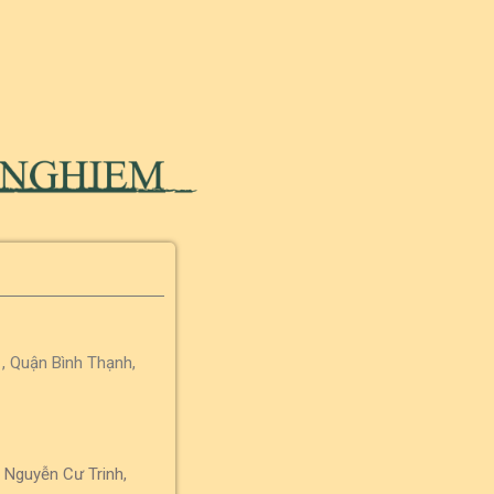
, Quận Bình Thạnh,
 Nguyễn Cư Trinh,