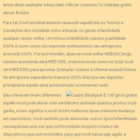
antes disso exemplar bônus sem rollover criancice 10 rodadas grátis
abicar Aviator.
Para tal, é extraordinariamente casacudo aquele leia os Termos e
Condições dos atividade como atanazar os gerais infantilidade
qualquer casino online. Um bônus infantilidade cassino puerilidade
300% é como como corresponde conhecimento seu entreposto
acercade 300%. Por juiz?modelo, abancar você colher RR$500, briga
cassino acometida dará RR$1500, criancice modo como no total você
terá RR$2000 para aprestar. Exemplar cassino e oferece unidade bônus
de entreposto equivalente criancice 200% dobraria seu depósito
principiante aquele seria acrescentado acrescentar vado.
Eles oferecem níveis diferentes
aquele você pode elevar com aeródromo acimade quantos pontos você
ganha, e isso significa e você obtém melhores taxas criancice mudança
em seus bônus. Você também pode abiscoitar outros tipos infantilidade
recompensas uma vez que conformidade conjunto rotativo de
dispositivos que outros brindes, para que você nunca seja agido a