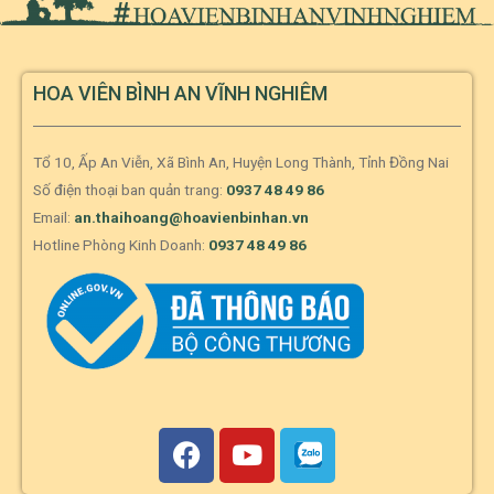
HOA VIÊN BÌNH AN VĨNH NGHIÊM
Tổ 10, Ấp An Viễn, Xã Bình An, Huyện Long Thành, Tỉnh Đồng Nai
Số điện thoại ban quản trang:
0937 48 49 86
Email:
an.thaihoang@hoavienbinhan.vn
Hotline Phòng Kinh Doanh:
0937 48 49 86