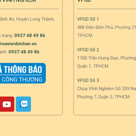
 Bình An, Huyện Long Thành,
VPGD Số 1
488 Điện Biên Phủ, Phường 21
 trang:
0937 48 49 86
TPHCM
hoavienbinhan.vn
VPGD Số 2
anh:
0937 48 49 86
176B Trần Hưng Đạo, Phường
Quận 1, TPHCM
VPGD Số 3
Chùa Vĩnh Nghiêm Số 339 Na
Phường 7, Quận 3, TPHCM