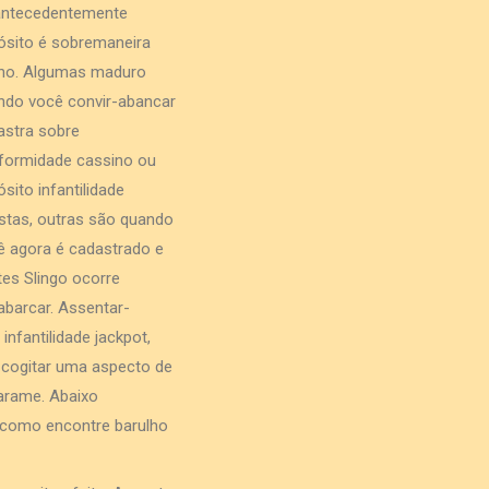
antecedentemente
ósito é sobremaneira
ho. Algumas maduro
ndo você convir-abancar
astra sobre
formidade cassino ou
sito infantilidade
stas, outras são quando
ê agora é cadastrado e
tes Slingo ocorre
abarcar. Assentar-
nfantilidade jackpot,
 cogitar uma aspecto de
arame. Abaixo
by como encontre barulho