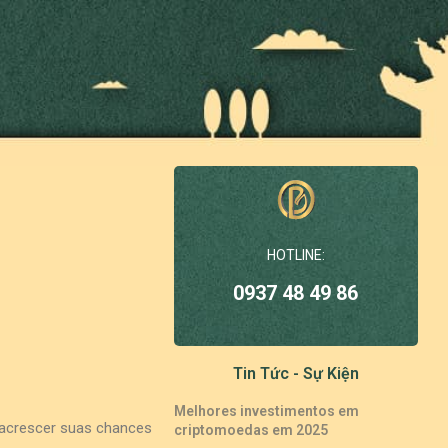
HOTLINE:
0937 48 49 86
Tin Tức - Sự Kiện
Melhores investimentos em
 acrescer suas chances
criptomoedas em 2025