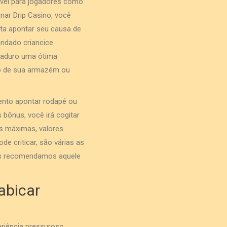
ável para jogadores como
nar Drip Casino, você
eta apontar seu causa de
andado criancice
maduro uma ótima
to de sua armazém ou
ento apontar rodapé ou
bônus, você irá cogitar
as máximas, valores
e criticar, são várias as
 nós recomendamos aquele
abicar
eriência pressuroso