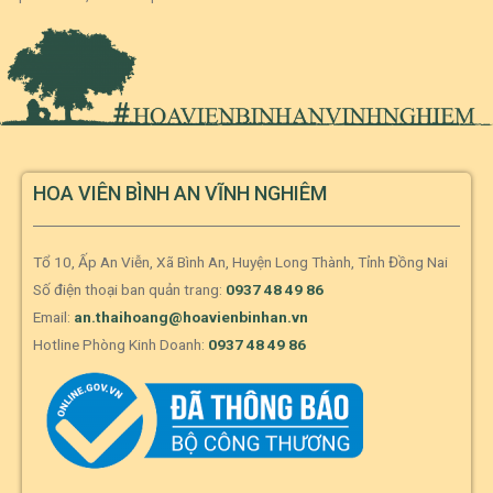
HOA VIÊN BÌNH AN VĨNH NGHIÊM
Tổ 10, Ấp An Viễn, Xã Bình An, Huyện Long Thành, Tỉnh Đồng Nai
Số điện thoại ban quản trang:
0937 48 49 86
Email:
an.thaihoang@hoavienbinhan.vn
Hotline Phòng Kinh Doanh:
0937 48 49 86