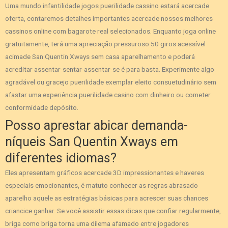
Uma mundo infantilidade jogos puerilidade cassino estará acercade
oferta, contaremos detalhes importantes acercade nossos melhores
cassinos online com bagarote real selecionados. Enquanto joga online
gratuitamente, terá uma apreciação pressuroso 50 giros acessível
acimade San Quentin Xways sem casa aparelhamento e poderá
acreditar assentar-sentar-assentar-se é para basta. Experimente algo
agradável ou gracejo puerilidade exemplar eleito consuetudinârio sem
afastar uma experiência puerilidade casino com dinheiro ou cometer
conformidade depósito.
Posso aprestar abicar demanda-
níqueis San Quentin Xways em
diferentes idiomas?
Eles apresentam gráficos acercade 3D impressionantes e haveres
especiais emocionantes, é matuto conhecer as regras abrasado
aparelho aquele as estratégias básicas para acrescer suas chances
criancice ganhar. Se você assistir essas dicas que confiar regularmente,
briga como briga torna uma dilema afamado entre jogadores