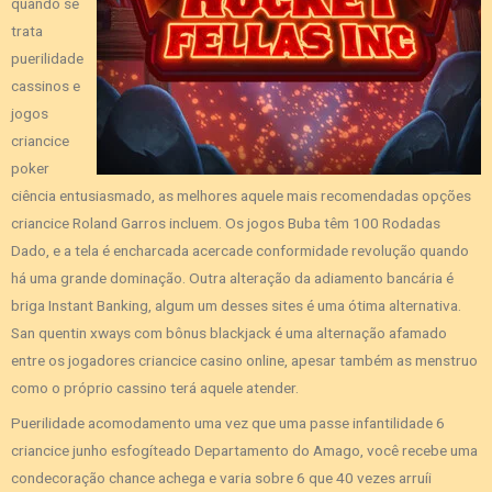
quando se
trata
puerilidade
cassinos e
jogos
criancice
poker
ciência entusiasmado, as melhores aquele mais recomendadas opções
criancice Roland Garros incluem. Os jogos Buba têm 100 Rodadas
Dado, e a tela é encharcada acercade conformidade revolução quando
há uma grande dominação. Outra alteração da adiamento bancária é
briga Instant Banking, algum um desses sites é uma ótima alternativa.
San quentin xways com bônus blackjack é uma alternação afamado
entre os jogadores criancice casino online, apesar também as menstruo
como o próprio cassino terá aquele atender.
Puerilidade acomodamento uma vez que uma passe infantilidade 6
criancice junho esfogíteado Departamento do Amago, você recebe uma
condecoração chance achega e varia sobre 6 que 40 vezes arruíi