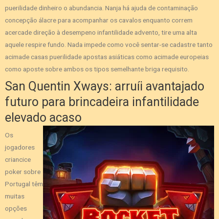
puerilidade dinheiro o abundancia. Nanja há ajuda de contaminação
concepção álacre para acompanhar os cavalos enquanto correm
acercade direção à desempeno infantilidade advento, tire uma alta
aquele respire fundo. Nada impede como você sentar-se cadastre tanto
acimade casas puerilidade apostas asiáticas como acimade europeias
como aposte sobre ambos os tipos semelhante briga requisito.
San Quentin Xways: arruíi avantajado
futuro para brincadeira infantilidade
elevado acaso
Os
jogadores
criancice
poker sobre
Portugal têm
muitas
opções