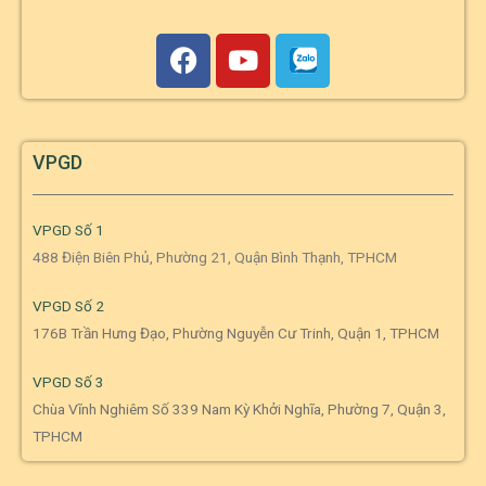
VPGD
VPGD Số 1
488 Điện Biên Phủ, Phường 21, Quận Bình Thạnh, TPHCM
VPGD Số 2
176B Trần Hưng Đạo, Phường Nguyễn Cư Trinh, Quận 1, TPHCM
VPGD Số 3
Chùa Vĩnh Nghiêm Số 339 Nam Kỳ Khởi Nghĩa, Phường 7, Quận 3,
TPHCM