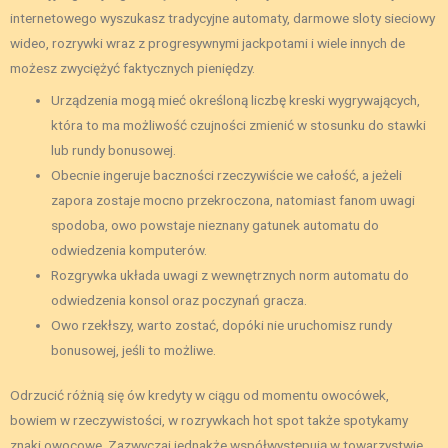
internetowego wyszukasz tradycyjne automaty, darmowe sloty sieciowy
wideo, rozrywki wraz z progresywnymi jackpotami i wiele innych de
możesz zwyciężyć faktycznych pieniędzy.
Urządzenia mogą mieć określoną liczbę kreski wygrywających,
która to ma możliwość czujności zmienić w stosunku do stawki
lub rundy bonusowej.
Obecnie ingeruje baczności rzeczywiście we całość, a jeżeli
zapora zostaje mocno przekroczona, natomiast fanom uwagi
spodoba, owo powstaje nieznany gatunek automatu do
odwiedzenia komputerów.
Rozgrywka układa uwagi z wewnętrznych norm automatu do
odwiedzenia konsol oraz poczynań gracza.
Owo rzekłszy, warto zostać, dopóki nie uruchomisz rundy
bonusowej, jeśli to możliwe.
Odrzucić różnią się ów kredyty w ciągu od momentu owocówek,
bowiem w rzeczywistości, w rozrywkach hot spot także spotykamy
znaki owocowe. Zazwyczaj jednakże współwystępują w towarzystwie