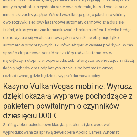
immych symboli, a niejednokrotnie owo siódemki, bary, dzwonki oraz
inne znaki zachwycające. Wśród wszelkiego gier, o jakich mówiliśmy
owo rozrywki sieciowy hazardowe automaty darmowo znajdują się
takimi, o których można komunikować z brakiem końca. Uciecha będąc
demo wydaje się wcale darmowa jak i również nie obejmuje tylko
automatów progresywnych jak i również gier w kasynie pod żywo. W ten
sposób ekspresowo odnajdziesz który rodzaj automatów w
największym stopniu ci odpowiada. Lub łatwiejsze, pochodzące z niższą
ilością bębnów oraz odpłatnych kreski, albo być może więcej
rozbudowane, gdzie będziesz wygrać darmowe spiny.
Kasyno VulkanVegas mobilne: Wyrusz
dzięki okazałą wyprawę pochodzące z
pakietem powitalnym o czynników
dziesięciu 000 €
Smiling Joker uciecha owe klasyka problematyki owocowej
wyprodukowana za sprawą dewelopera Apollo Games. Automat