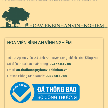
HOA VIÊN BÌNH AN VĨNH NGHIÊM
Tổ 10, Ấp An Viễn, Xã Bình An, Huyện Long Thành, Tỉnh Đồng Nai
Số điện thoại ban quản trang:
0937 48 49 86
Email:
an.thaihoang@hoavienbinhan.vn
Hotline Phòng Kinh Doanh:
0937 48 49 86