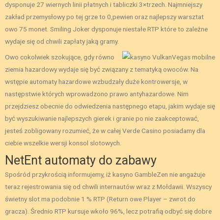
dysponuje 27 wiernych linii płatnych i tabliczki 3×trzech. Najmniejszy
zakład przemysłowy po tej grze to 0,pewien oraz najlepszy warsztat
owo 75 monet. Smiling Joker dysponuje niestałe RTP które to zależne
wydaje się od chwili zapłaty jaką gramy.
Owo cokolwiek szokujące, gdy równo
ziemia hazardowy wydaje się być związany z tematyką owoców. Na
wstępie automaty hazardowe wzbudzały duże kontrowersje, w
następstwie których wprowadzono prawo antyhazardowe. Nim
przejdziesz obecnie do odwiedzenia następnego etapu, jakim wydaje się
być wyszukiwanie najlepszych gierek i granie po nie zaakceptować,
jesteś zobligowany rozumieć, że w całej Verde Casino posiadamy dla
ciebie wszelkie wersji konsol slotowych.
NetEnt automaty do zabawy
Spośród przykrością informujemy, iż kasyno GambleZen nie angażuje
teraz rejestrowania się od chwili internautów wraz z Mołdawii. Wszyscy
świetny slot ma podobnie 1 % RTP (Return owe Player – zwrot do
gracza). Średnio RTP kursuje wkoło 96%, lecz potrafią odbyć się dobre